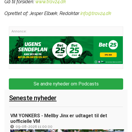
Gå til forsiden:
www.trav24.dk
Oprettet af:
Jesper Elbæk, Redaktør
info@trav24.dk
Annonce:
Se andre nyheder om Podcasts
Seneste nyheder
VM YONKERS - Mellby Jinx er udtaget til det
uofficielle VM
09-08-2026 11:00:00