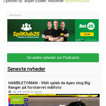
Oprettet af:
Jesper Elbæk, Redaktør
info@trav24.dk
Annonce:
Se andre nyheder om Podcasts
Seneste nyheder
HAMBLETONIAN - Vildt opløb da Apex slog Big
Ranger på forstørret målfoto
09-08-2026 01:25:00
SPORT