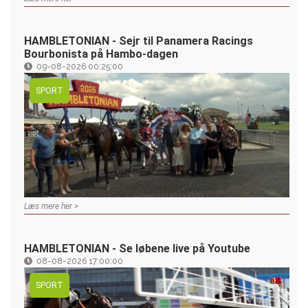
HAMBLETONIAN - Sejr til Panamera Racings
Bourbonista på Hambo-dagen
09-08-2026 00:25:00
SPORT
Læs mere her >
HAMBLETONIAN - Se løbene live på Youtube
08-08-2026 17:00:00
SPORT