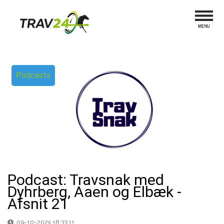
Podcasts
Podcast: Travsnak med
Dyhrberg, Aaen og Elbæk -
Afsnit 21
09-10-2025 18:33:11