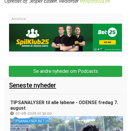
Oprettet af:
Jesper Elbæk, Redaktør
info@trav24.dk
Annonce:
Se andre nyheder om Podcasts
Seneste nyheder
TIPSANALYSER til alle løbene - ODENSE fredag 7.
august
07-08-2026 10:30:00
TIPSANALYSER BET25