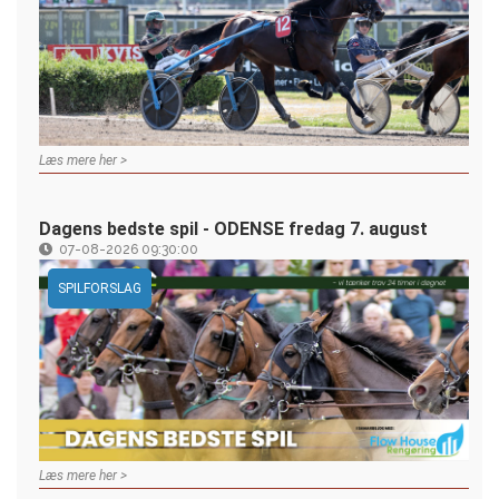
Læs mere her >
Dagens bedste spil - ODENSE fredag 7. august
07-08-2026 09:30:00
SPILFORSLAG
Læs mere her >