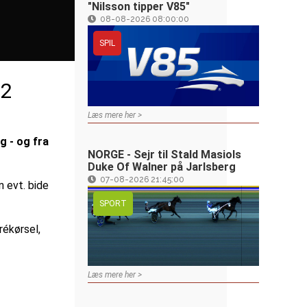
"Nilsson tipper V85"
08-08-2026 08:00:00
SPIL
32
Læs mere her >
g - og fra
NORGE - Sejr til Stald Masiols
Duke Of Walner på Jarlsberg
07-08-2026 21:45:00
n evt. bide
SPORT
rékørsel,
Læs mere her >