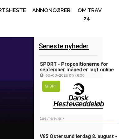
RTSHESTE
ANNONCØRER
OM TRAV
24
Seneste nyheder
SPORT - Propositionerne for
september måned er lagt online
08-08-2026 09:45:00
SPORT
Læs mere her >
V85 Östersund lørdag 8. august -