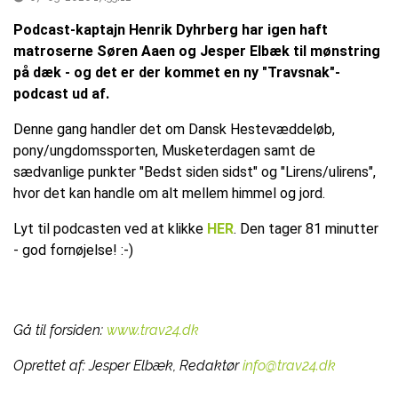
Podcast-kaptajn Henrik Dyhrberg har igen haft
matroserne Søren Aaen og Jesper Elbæk til mønstring
på dæk - og det er der kommet en ny "Travsnak"-
podcast ud af.
Denne gang handler det om Dansk Hestevæddeløb,
pony/ungdomssporten, Musketerdagen samt de
sædvanlige punkter "Bedst siden sidst" og "Lirens/ulirens",
hvor det kan handle om alt mellem himmel og jord.
Lyt til podcasten ved at klikke
HER
. Den tager 81 minutter
- god fornøjelse! :-)
Gå til forsiden:
www.trav24.dk
Oprettet af:
Jesper Elbæk, Redaktør
info@trav24.dk