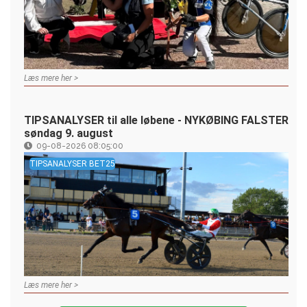
Læs mere her >
TIPSANALYSER til alle løbene - NYKØBING FALSTER
søndag 9. august
09-08-2026 08:05:00
TIPSANALYSER BET25
Læs mere her >