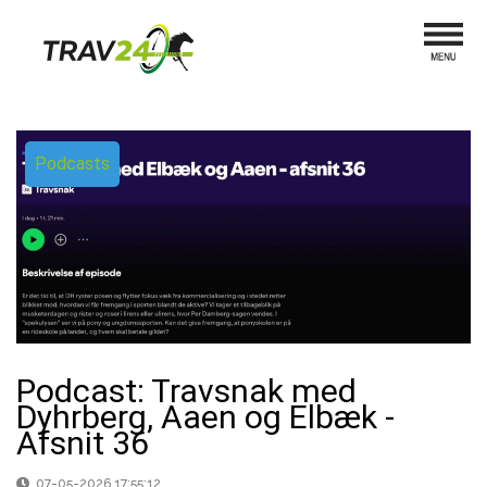
Podcasts
Podcast: Travsnak med
Dyhrberg, Aaen og Elbæk -
Afsnit 36
07-05-2026 17:55:12