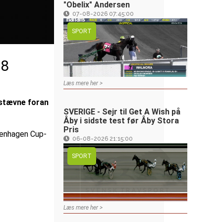
"Obelix" Andersen
07-08-2026 07:45:00
SPORT
38
Læs mere her >
stævne foran
SVERIGE - Sejr til Get A Wish på
Åby i sidste test før Åby Stora
Pris
penhagen Cup-
06-08-2026 21:15:00
SPORT
Læs mere her >