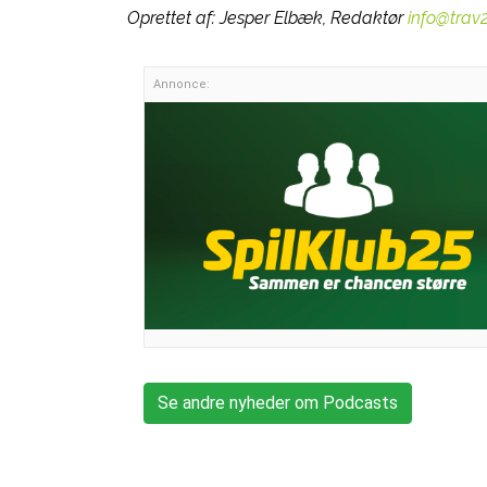
Oprettet af:
Jesper Elbæk, Redaktør
info@trav
Annonce:
Se andre nyheder om Podcasts