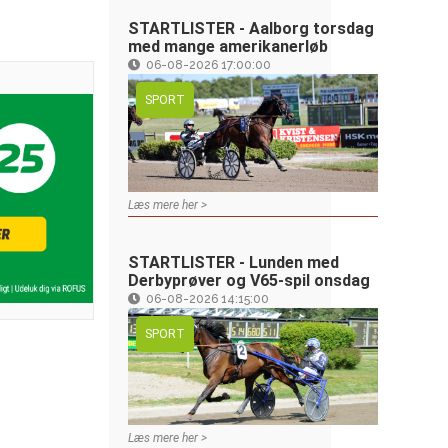
STARTLISTER - Aalborg torsdag
med mange amerikanerløb
06-08-2026 17:00:00
SPORT
Læs mere her >
STARTLISTER - Lunden med
Derbyprøver og V65-spil onsdag
06-08-2026 14:15:00
SPORT
Læs mere her >