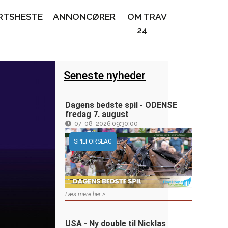
RTSHESTE
ANNONCØRER
OM TRAV
24
Seneste nyheder
Dagens bedste spil - ODENSE
fredag 7. august
07-08-2026 09:30:00
SPILFORSLAG
Læs mere her >
USA - Ny double til Nicklas