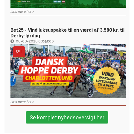
Læs mere her >
Bet25 - Vind luksuspakke til en værdi af 3.580 kr. til
Derby-lørdag
06-08-2026 08:45:00
SPIL
Læs mere her >
Se komplet nyhedsoversigt her