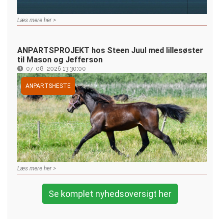
Læs mere her >
ANPARTSPROJEKT hos Steen Juul med lillesøster
til Mason og Jefferson
07-08-2026 13:30:00
ANPARTSHESTE
Læs mere her >
Se komplet nyhedsoversigt her