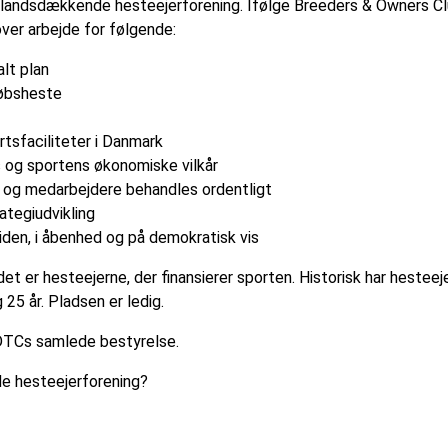
en landsdækkende hesteejerforening. Ifølge Breeders & Owners 
ver arbejde for følgende:
lt plan
øbsheste
rtsfaciliteter i Danmark
s og sportens økonomiske vilkår
r og medarbejdere behandles ordentligt
ategiudvikling
iden, i åbenhed og på demokratisk vis
 det er hesteejerne, der finansierer sporten. Historisk har hestee
 25 år. Pladsen er ledig.
l DTCs samlede bestyrelse.
e hesteejerforening?