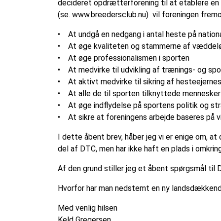
decideret opdrætterforening til at etablere 
(se. www.breedersclub.nu) vil foreningen fremo
• At undgå en nedgang i antal heste på nationa
• At øge kvaliteten og stammerne af væddel
• At øge professionalismen i sporten
• At medvirke til udvikling af trænings- og spo
• At aktivt medvirke til sikring af hesteejerne
• At alle de til sporten tilknyttede menneske
• At øge indflydelse på sportens politik og str
• At sikre at foreningens arbejde baseres på v
I dette åbent brev, håber jeg vi er enige om, at
del af DTC, men har ikke haft en plads i omkring
Af den grund stiller jeg et åbent spørgsmål ti
Hvorfor har man nedstemt en ny landsdækkend
Med venlig hilsen
Keld Gregersen