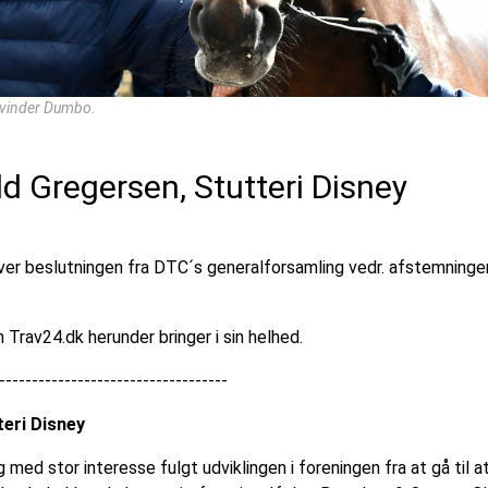
yvinder Dumbo.
ld Gregersen, Stutteri Disney
over beslutningen fra DTC´s generalforsamling vedr. afstemninge
 Trav24.dk herunder bringer i sin helhed.
-----------------------------------
teri Disney
ed stor interesse fulgt udviklingen i foreningen fra at gå til a