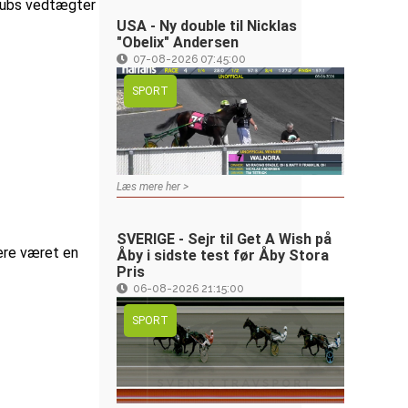
Clubs vedtægter
USA - Ny double til Nicklas
"Obelix" Andersen
07-08-2026 07:45:00
SPORT
Læs mere her >
SVERIGE - Sejr til Get A Wish på
jere været en
Åby i sidste test før Åby Stora
Pris
06-08-2026 21:15:00
SPORT