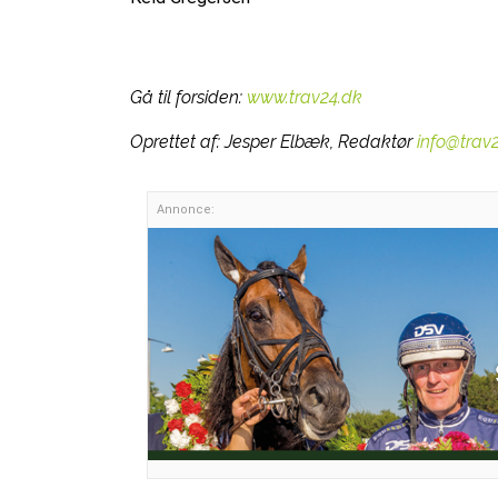
Gå til forsiden:
www.trav24.dk
Oprettet af:
Jesper Elbæk, Redaktør
info@trav
Annonce: