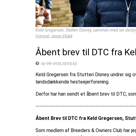
Keld Gregersen, Stutteri Disney, sammen med sin derb
Fotograf: Jesper Elbæk
Åbent brev til DTC fra Ke
15-06-2025 19:03:43
Keld Gregersen fra Stutteri Disney undrer sig 
landsdækkende hesteejerforening.
Derfor har han sendt et åbent brev til DTC, som
-------------------------------------------------------
Åbent Brev
til DTC fra Keld Gregersen, Stut
Som medlem af Breeders & Owners Club har jeg m