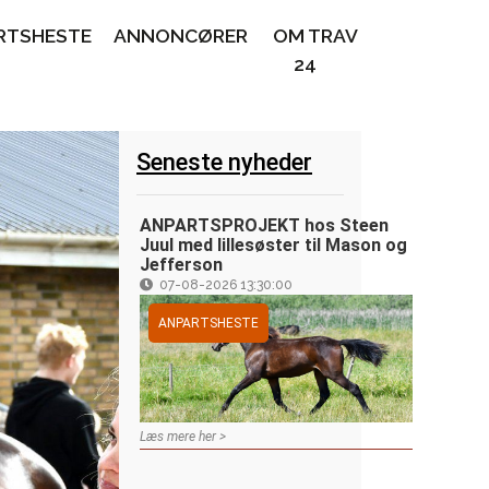
RTSHESTE
ANNONCØRER
OM TRAV
24
Seneste nyheder
ANPARTSPROJEKT hos Steen
Juul med lillesøster til Mason og
Jefferson
07-08-2026 13:30:00
ANPARTSHESTE
Læs mere her >