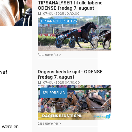
TIPSANALYSER til alle løbene -
ODENSE fredag 7. august
07-08-2026 10:30:00
TIPSANALYSER BET25
Læs mere her >
Dagens bedste spil - ODENSE
n af
fredag 7. august
07-08-2026 09:30:00
SPILFORSLAG
Læs mere her >
t være en