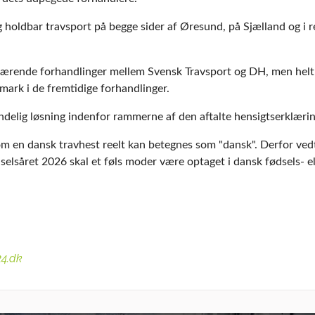
 holdbar travsport på begge sider af Øresund, på Sjælland og i r
ærende forhandlinger mellem Svensk Travsport og DH, men helt 
mark i de fremtidige forhandlinger.
delig løsning indenfor rammerne af den aftalte hensigtserklærin
om en dansk travhest reelt kan betegnes som "dansk". Derfor ved
lsåret 2026 skal et føls moder være optaget i dansk fødsels- el
24.dk