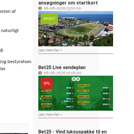
ansøgninger om startkort
06-08-2026 13:00:00
esten af
SPORT
naturligt
g.
Læs mere her >
tog bestyrelsen
Bet25 Live sendeplan
ler
06-08-2026 10:00:00
SPIL
Læs mere her >
Bet25 - Vind luksuspakke til en