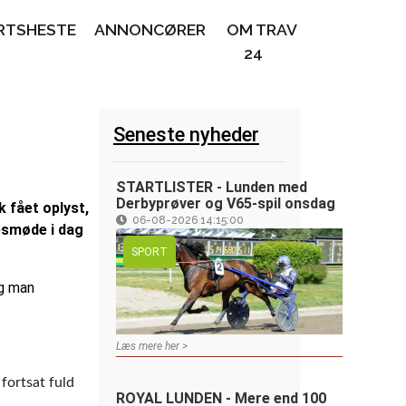
RTSHESTE
ANNONCØRER
OM TRAV
24
Seneste nyheder
STARTLISTER - Lunden med
Derbyprøver og V65-spil onsdag
 fået oplyst,
06-08-2026 14:15:00
esmøde i dag
SPORT
og man
Læs mere her >
fortsat fuld
ROYAL LUNDEN - Mere end 100