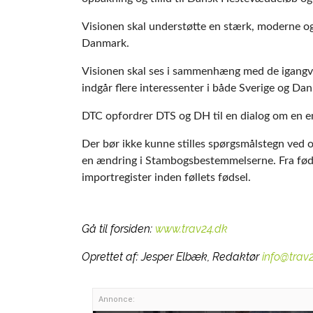
Visionen skal understøtte en stærk, moderne og
Danmark.
Visionen skal ses i sammenhæng med de igangv
indgår flere interessenter i både Sverige og Dan
DTC opfordrer DTS og DH til en dialog om en en
Der bør ikke kunne stilles spørgsmålstegn ved 
en ændring i Stambogsbestemmelserne. Fra fødse
importregister inden føllets fødsel.
Gå til forsiden:
www.trav24.dk
Oprettet af:
Jesper Elbæk, Redaktør
info@trav
Annonce: