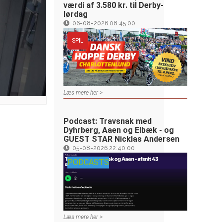
værdi af 3.580 kr. til Derby-
lørdag
06-08-2026 08:45:00
SPIL
Læs mere her >
Podcast: Travsnak med
Dyhrberg, Aaen og Elbæk - og
GUEST STAR Nicklas Andersen
05-08-2026 22:40:00
PODCASTS
Læs mere her >