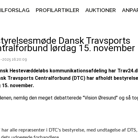
PILFORSLAG
PROFILARTIKLER
AUKTIONER
ANPA
tyrelsesmøde Dansk Travsports
tralforbund lørdag 15. november
-2025 16:20:09
ansk Hestevæddeløbs kommunikationsafdeling har Trav24.dk
nsk Travsports Centralforbund (DTC) har afholdt bestyrels
g 15. november.
denen, nemlig den meget debatterede "Vision Øresund" og så t
har alle repræsenter i DTC's bestyrelse, med undtagelse af DTS, 
g dets udpegede forhandlere.