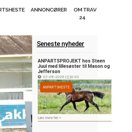
RTSHESTE
ANNONCØRER
OM TRAV
24
Seneste nyheder
ANPARTSPROJEKT hos Steen
Juul med lillesøster til Mason og
Jefferson
07-08-2026 13:30:00
ANPARTSHESTE
Læs mere her >