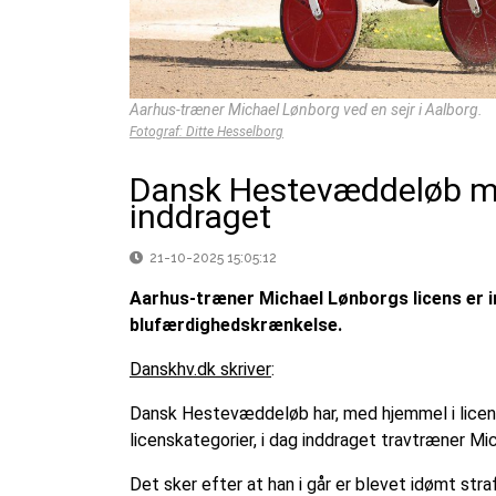
Aarhus-træner Michael Lønborg ved en sejr i Aalborg.
Fotograf: Ditte Hesselborg
Dansk Hestevæddeløb me
inddraget
21-10-2025 15:05:12
Aarhus-træner Michael Lønborgs licens er 
blufærdighedskrænkelse.
Danskhv.dk skriver
:
Dansk Hestevæddeløb har, med hjemmel i lice
licenskategorier, i dag inddraget travtræner Mic
Det sker efter at han i går er blevet idømt str