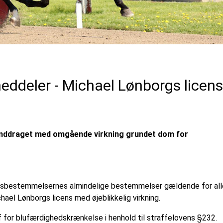
ddeler - Michael Lønborgs licens
inddraget med omgående virkning grundet dom for
nsbestemmelsernes almindelige bestemmelser gældende for all
hael Lønborgs licens med øjeblikkelig virkning.
af for blufærdighedskrænkelse i henhold til straffelovens §232.