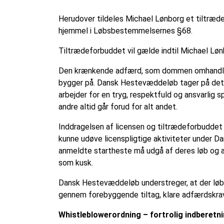
Herudover tildeles Michael Lønborg et tiltræde
hjemmel i Løbsbestemmelsernes §68.
Tiltrædeforbuddet vil gælde indtil Michael Løn
Den krænkende adfærd, som dommen omhandler,
bygger på. Dansk Hestevæddeløb tager på det 
arbejder for en tryg, respektfuld og ansvarlig sp
andre altid går forud for alt andet.
Inddragelsen af licensen og tiltrædeforbuddet t
kunne udøve licenspligtige aktiviteter under 
anmeldte startheste må udgå af deres løb og a
som kusk.
Dansk Hestevæddeløb understreger, at der løbe
gennem forebyggende tiltag, klare adfærdskrav
Whistleblowerordning – fortrolig indberet