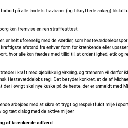
forbud på alle landets travbaner (og tilknyttede anlæg) tilslut
borg kan fremvise en ren straffeattest.
 er helt uforenelig med de værdier, som hestevæddeløbsspor
kraftigste afstand fra enhver form for krænkende eller upasse
ort, hvor alle kan færdes med tillid til, at ordentlighed, etik og 
ræder i kraft med øjeblikkelig virkning, og træneren vil derfor i
Dansk Hestevæddeløbs regi. Det betyder konkret, at de af Micha
t der i øvrigt skal nye kuske på de heste, der er anmeldt med M
nde arbejdes med at sikre et trygt og respektfuldt miljø i spo
 og tæt dialog med de aktive miljøer.
ning af krænkende adfærd