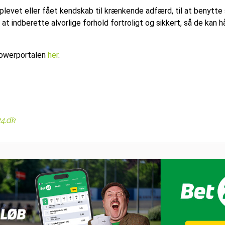
levet eller fået kendskab til krænkende adfærd, til at benytte
at indberette alvorlige forhold fortroligt og sikkert, så de kan 
lowerportalen
her
.
24.dk