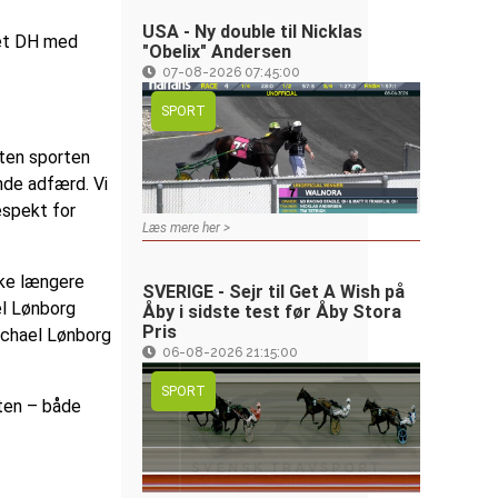
USA - Ny double til Nicklas
tet DH med
"Obelix" Andersen
07-08-2026 07:45:00
SPORT
ten sporten
nde adfærd. Vi
respekt for
Læs mere her >
kke længere
SVERIGE - Sejr til Get A Wish på
el Lønborg
Åby i sidste test før Åby Stora
Pris
ichael Lønborg
06-08-2026 21:15:00
SPORT
rten – både