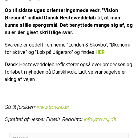
Op til sidste uges orienteringsmøde vedr. "Vision
Øresund" indbød Dansk Hestevæddeløb til, at man
kunne stille spørgsmål. Det benyttede mange sig af, og
nu er der givet skriftlige svar.
Svarene er opdelt i emnerne "Lunden & Skovbo", "Økonomi
for aktive" og "Løb på Jägersro" og findes
HER
.
Dansk Hestevæddeløb reflekterer også over processen og
forløbet i nyheden på Danskhv.dk. Lidt selvransagelse er
aldrig af vejen.
Gå til forsiden:
www.trav24.dk
Oprettet af:
Jesper Elbæk, Redaktør
info@trav24.dk