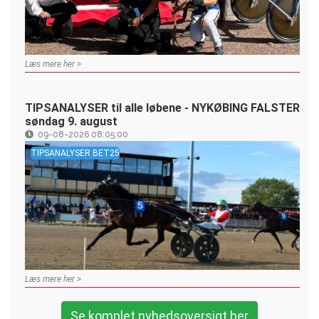
Læs mere her >
TIPSANALYSER til alle løbene - NYKØBING FALSTER
søndag 9. august
09-08-2026 08:05:00
TIPSANALYSER BET25
Læs mere her >
Se komplet nyhedsoversigt her