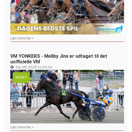
Læs mere her >
VM YONKERS - Mellby Jinx er udtaget til det
uofficielle VM
09-08-2026 11:00:00
SPORT
Læs mere her >