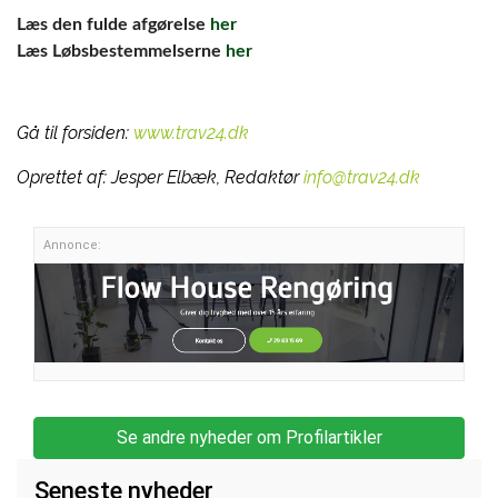
Læs den fulde afgørelse
her
Læs Løbsbestemmelserne
her
Gå til forsiden:
www.trav24.dk
Oprettet af:
Jesper Elbæk, Redaktør
info@trav24.dk
Annonce:
Se andre nyheder om Profilartikler
Seneste nyheder