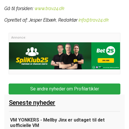
Gå til forsiden:
www.trav24.dk
Oprettet af:
Jesper Elbæk, Redaktør
info@trav24.dk
Annonce:
Se andre nyheder om Profilartikler
Seneste nyheder
VM YONKERS - Mellby Jinx er udtaget til det
uofficielle VM