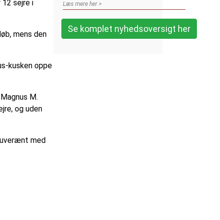
2 sejre i
Læs mere her >
Se komplet nyhedsoversigt her
løb, mens den
hus-kusken oppe
s Magnus M.
ejre, og uden
 suverænt med