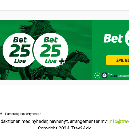
25 - Trænere og kuske/ryttere
>>
edaktionen med nyheder, navnenyt, arrangementer mv.:
info@tra
Copyright 2024, Trav24.dk