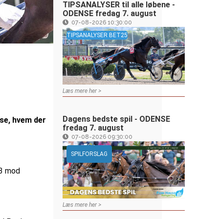
TIPSANALYSER til alle løbene -
ODENSE fredag 7. august
07-08-2026 10:30:00
TIPSANALYSER BET25
Læs mere her >
Dagens bedste spil - ODENSE
 se, hvem der
fredag 7. august
07-08-2026 09:30:00
SPILFORSLAG
13 mod
Læs mere her >