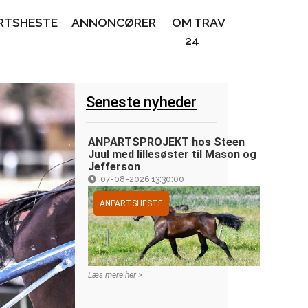
RTSHESTE
ANNONCØRER
OM TRAV
24
Seneste nyheder
ANPARTSPROJEKT hos Steen
Juul med lillesøster til Mason og
Jefferson
07-08-2026 13:30:00
ANPARTSHESTE
Læs mere her >