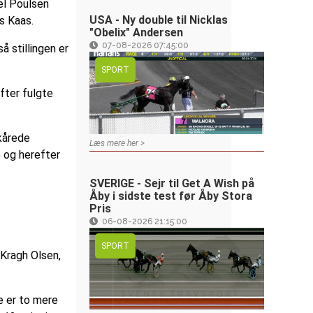
el Poulsen
USA - Ny double til Nicklas
s Kaas.
"Obelix" Andersen
07-08-2026 07:45:00
 så stillingen er
SPORT
fter fulgte
ykårede
Læs mere her >
e og herefter
SVERIGE - Sejr til Get A Wish på
Åby i sidste test før Åby Stora
Pris
06-08-2026 21:15:00
SPORT
 Kragh Olsen,
e er to mere