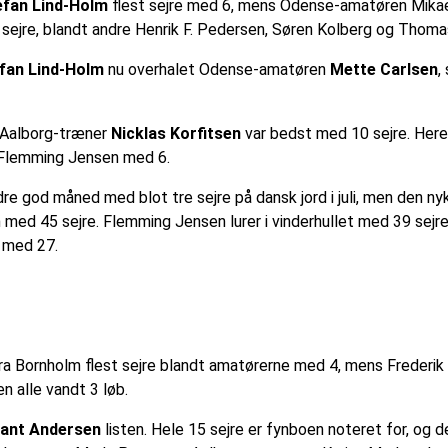
efan Lind-Holm
flest sejre med 6, mens Odense-amatøren Mika
 sejre, blandt andre Henrik F. Pedersen, Søren Kolberg og Thoma
fan Lind-Holm
nu overhalet Odense-amatøren
Mette Carlsen
,
n Aalborg-træner
Nicklas Korfitsen
var bedst med 10 sejre. Here
 Flemming Jensen med 6.
e god måned med blot tre sejre på dansk jord i juli, men den n
 med 45 sejre. Flemming Jensen lurer i vinderhullet med 39 sejr
 med 27.
ra Bornholm flest sejre blandt amatørerne med 4, mens Frederik
 alle vandt 3 løb.
ant Andersen
listen. Hele 15 sejre er fynboen noteret for, og d