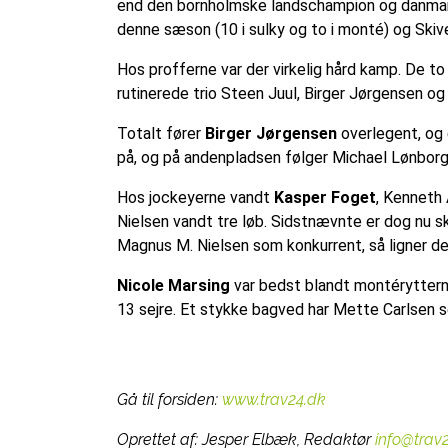
end den bornholmske landschampion og danmar
denne sæson (10 i sulky og to i monté) og Skiv
Hos profferne var der virkelig hård kamp. De t
rutinerede trio Steen Juul, Birger Jørgensen og 
Totalt fører
Birger Jørgensen
overlegent, og
på, og på andenpladsen følger Michael Lønbor
Hos jockeyerne vandt
Kasper Foget
, Kenneth
Nielsen vandt tre løb. Sidstnævnte er dog nu sk
Magnus M. Nielsen som konkurrent, så ligner de
Nicole Marsing
var bedst blandt montéryttern
13 sejre. Et stykke bagved har Mette Carlsen 
Gå til forsiden:
www.trav24.dk
Oprettet af:
Jesper Elbæk, Redaktør
info@trav