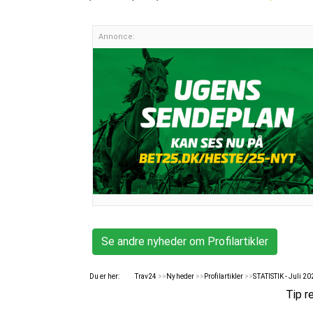
Annonce:
Se andre nyheder om Profilartikler
Du er her:
Trav24
>>
Nyheder
>>
Profilartikler
>>
STATISTIK - Juli 20
Tip r