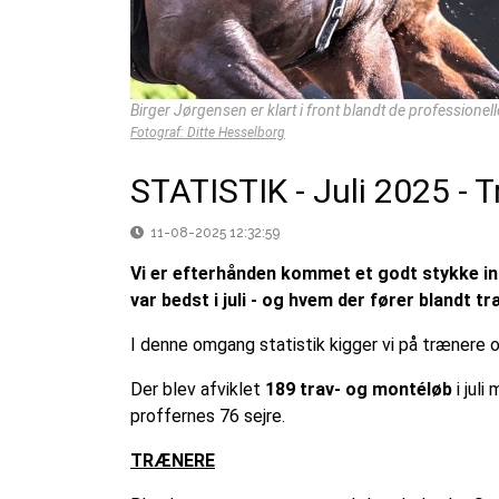
Birger Jørgensen er klart i front blandt de professionel
Fotograf: Ditte Hesselborg
STATISTIK - Juli 2025 - 
11-08-2025 12:32:59
Vi er efterhånden kommet et godt stykke ind
var bedst i juli - og hvem der fører blandt 
I denne omgang statistik kigger vi på trænere 
Der blev afviklet
189 trav- og montéløb
i jul
proffernes 76 sejre.
TRÆNERE