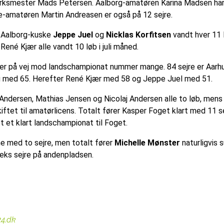
ksmester Mads Petersen. Aalborg-amatøren Karina Madsen har 1
e-amatøren Martin Andreasen er også på 12 sejre.
o Aalborg-kuske
Jeppe Juel
og
Nicklas Korfitsen
vandt hver 11 
René Kjær alle vandt 10 løb i juli måned.
 er på vej mod landschampionat nummer mange. 84 sejre er Aar
g med 65. Herefter René Kjær med 58 og Jeppe Juel med 51.
 Andersen, Mathias Jensen og Nicolaj Andersen alle to løb, men
iftet til amatørlicens. Totalt fører Kasper Foget klart med 11 s
t et klart landschampionat til Foget.
e med to sejre, men totalt fører
Michelle Mønster
naturligvis
seks sejre på andenpladsen.
24.dk