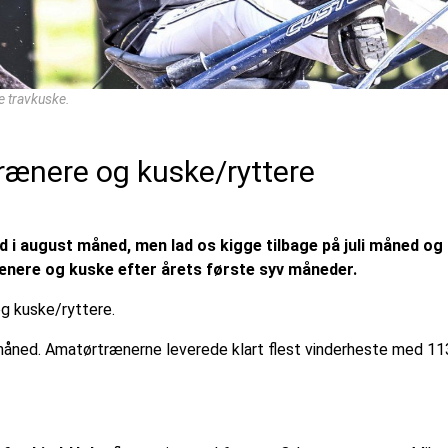
le travkuske.
Trænere og kuske/ryttere
 i august måned, men lad os kigge tilbage på juli måned og
trænere og kuske efter årets første syv måneder.
og kuske/ryttere.
i måned. Amatørtrænerne leverede klart flest vinderheste med 1