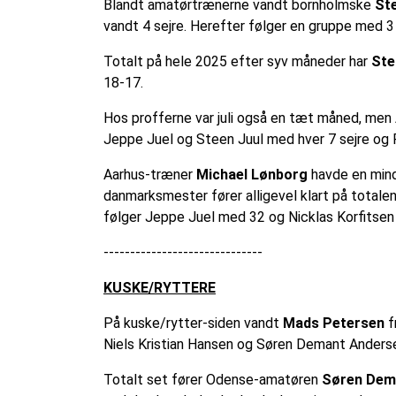
Blandt amatørtrænerne vandt bornholmske
St
vandt 4 sejre. Herefter følger en gruppe med 3
Totalt på hele 2025 efter syv måneder har
Ste
18-17.
Hos profferne var juli også en tæt måned, me
Jeppe Juel og Steen Juul med hver 7 sejre og
Aarhus-træner
Michael Lønborg
havde en mindr
danmarksmester fører alligevel klart på totalen
følger Jeppe Juel med 32 og Nicklas Korfitsen
------------------------------
KUSKE/RYTTERE
På kuske/rytter-siden vandt
Mads Petersen
f
Niels Kristian Hansen og Søren Demant Andersen
Totalt set fører Odense-amatøren
Søren Dem