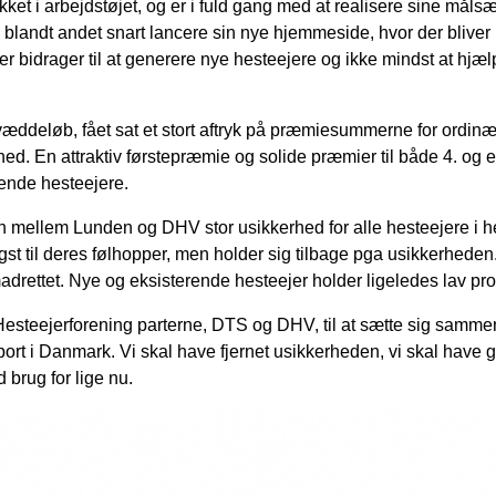
ket i arbejdstøjet, og er i fuld gang med at realisere sine måls
 blandt andet snart lancere sin nye hjemmeside, hvor der bliver 
r bidrager til at generere nye hesteejere og ikke mindst at hjæl
æddeløb, fået sat et stort aftryk på præmiesummerne for ordinæ
ed. En attraktiv førstepræmie og solide præmier til både 4. og en
rende hesteejere.
n mellem Lunden og DHV stor usikkerhed for alle hesteejere i 
st til deres følhopper, men holder sig tilbage pga usikkerheden
adrettet. Nye og eksisterende hesteejer holder ligeledes lav profi
 Hesteejerforening parterne, DTS og DHV, til at sætte sig samm
vsport i Danmark. Vi skal have fjernet usikkerheden, vi skal have
 brug for lige nu.