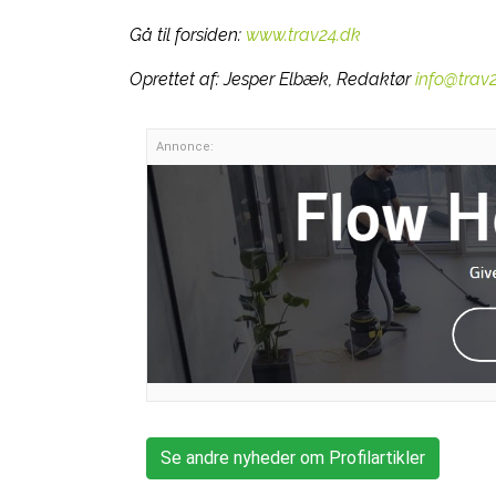
Gå til forsiden:
www.trav24.dk
Oprettet af:
Jesper Elbæk, Redaktør
info@trav
Annonce:
Se andre nyheder om Profilartikler