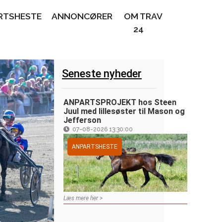
RTSHESTE
ANNONCØRER
OM TRAV
24
Seneste nyheder
ANPARTSPROJEKT hos Steen
Juul med lillesøster til Mason og
Jefferson
07-08-2026 13:30:00
ANPARTSHESTE
Læs mere her >