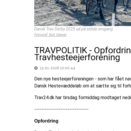
Dansk Trav Derby 2025 ud på sidste omgang.
Fotograf: Burt Seeger
TRAVPOLITIK - Opfordrin
Travhesteejerforening
13-01-2026 10:00:44
Den nye hesteejerforeningen - som har fået nav
Dansk Hestevæddeløb om at sætte sig til forh
Trav24.dk har tirsdag formiddag modtaget ned
-------------------------------
Opfordring