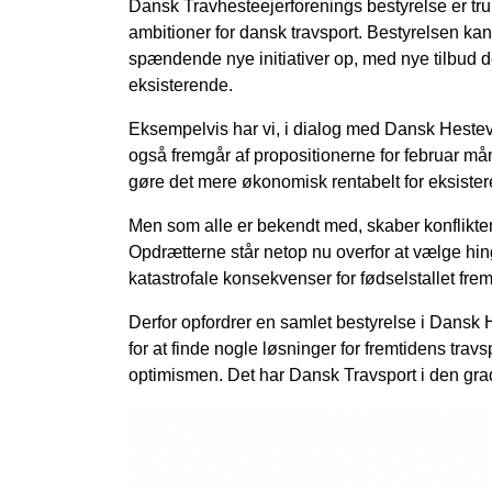
Dansk Travhesteejerforenings bestyrelse er truk
ambitioner for dansk travsport. Bestyrelsen kan
spændende nye initiativer op, med nye tilbud de
eksisterende.
Eksempelvis har vi, i dialog med Dansk Hestev
også fremgår af propositionerne for februar mån
gøre det mere økonomisk rentabelt for eksiste
Men som alle er bekendt med, skaber konflikte
Opdrætterne står netop nu overfor at vælge hing
katastrofale konsekvenser for fødselstallet frem
Derfor opfordrer en samlet bestyrelse i Dansk
for at finde nogle løsninger for fremtidens tra
optimismen. Det har Dansk Travsport i den grad