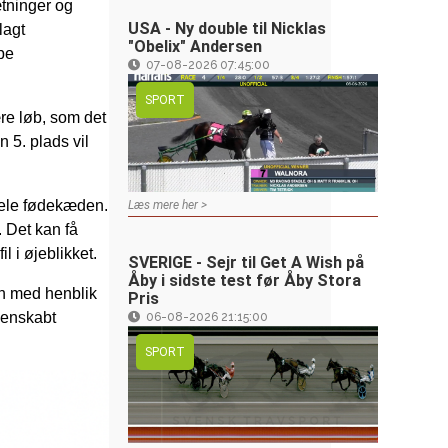
ætninger og
USA - Ny double til Nicklas
lagt
"Obelix" Andersen
pe
07-08-2026 07:45:00
SPORT
re løb, som det
 5. plads vil
hele fødekæden.
Læs mere her >
. Det kan få
l i øjeblikket.
SVERIGE - Sejr til Get A Wish på
Åby i sidste test før Åby Stora
en med henblik
Pris
 genskabt
06-08-2026 21:15:00
SPORT