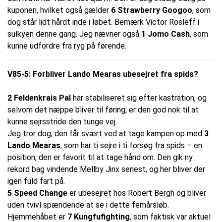
kuponen, hvilket også gælder
6 Strawberry Googoo
, som
dog står lidt hårdt inde i løbet. Bemærk Victor Rosleff i
sulkyen denne gang. Jeg nævner også
1 Jomo Cash
, som
kunne udfordre fra ryg på førende.
V85-5: Forbliver Lando Mearas ubesejret fra spids?
2 Feldenkrais Pal
har stabiliseret sig efter kastration, og
selvom det næppe bliver til føring, er den god nok til at
kunne sejrsstride den tunge vej.
Jeg tror dog, den får svært ved at tage kampen op med
3
Lando Mearas
, som har ti sejre i ti forsøg fra spids – en
position, den er favorit til at tage hånd om. Den gik ny
rekord bag vindende Mellby Jinx senest, og her bliver der
igen fuld fart på.
5 Speed Change
er ubesejret hos Robert Bergh og bliver
uden tvivl spændende at se i dette femårsløb.
Hjemmehåbet er
7 Kungfufighting
, som faktisk var aktuel