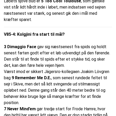
Løbets sjove bud er
5 Too Cool Toulouse
, som ganske
vist står lidt hårdt inde i løbet, men indsatsen ved sejren
næstsenest var stærk, og senest gik den i mål med
kræfter sparet.
V85-4: Kolgjini fra start til mål?
3 Dimaggio Face
gav sig næstsenest fra spids og holdt
senest farten godt efter et løb udvendigt på den førende.
Den står til at finde til spids efter et stykke tid, og sker
det, kan den føre hele vejen hjem.
Værst imod er sikkert Jägersro-kollegaen Joakim Lövgren
bag
9 Remember Me D.E.
, som senest rundede feltet til
sejr i Skive, men det så lidt svingende ud stilmæssigt
opløbet ned. Denne gang står den 40 meter bedre til og
behøver ikke bruge lige så mange kræfter for at finde
position.
7 Never Mind’em
gør tredje start for Frode Hamre, hvor
den hidtil har været lidt ujævn. Den er dog stadig tidlig på