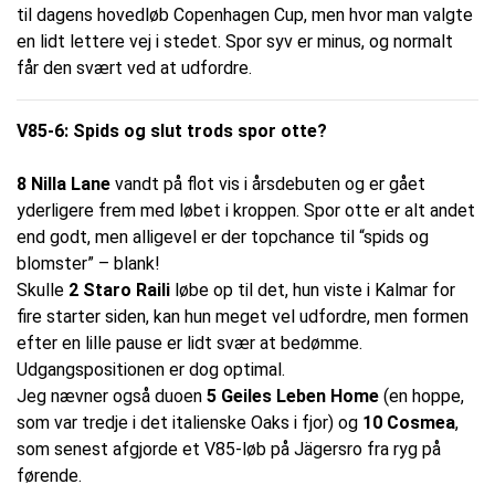
til dagens hovedløb Copenhagen Cup, men hvor man valgte
en lidt lettere vej i stedet. Spor syv er minus, og normalt
får den svært ved at udfordre.
V85-6: Spids og slut trods spor otte?
8 Nilla Lane
vandt på flot vis i årsdebuten og er gået
yderligere frem med løbet i kroppen. Spor otte er alt andet
end godt, men alligevel er der topchance til “spids og
blomster” – blank!
Skulle
2 Staro Raili
løbe op til det, hun viste i Kalmar for
fire starter siden, kan hun meget vel udfordre, men formen
efter en lille pause er lidt svær at bedømme.
Udgangspositionen er dog optimal.
Jeg nævner også duoen
5 Geiles Leben Home
(en hoppe,
som var tredje i det italienske Oaks i fjor) og
10 Cosmea
,
som senest afgjorde et V85-løb på Jägersro fra ryg på
førende.