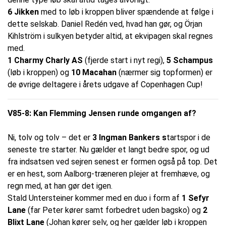
6 Jikken
med to løb i kroppen bliver spændende at følge i
dette selskab. Daniel Redén ved, hvad han gør, og Örjan
Kihlström i sulkyen betyder altid, at ekvipagen skal regnes
med.
1 Charmy Charly AS
(fjerde start i nyt regi),
5 Schampus
(løb i kroppen) og
10 Macahan
(nærmer sig topformen) er
de øvrige deltagere i årets udgave af Copenhagen Cup!
V85-8: Kan Flemming Jensen runde omgangen af?
Ni, tolv og tolv – det er
3 Ingman Bankers s
tartspor i de
seneste tre starter. Nu gælder et langt bedre spor, og ud
fra indsatsen ved sejren senest er formen også på top. Det
er en hest, som Aalborg-træneren plejer at fremhæve, og
regn med, at han gør det igen.
Stald Untersteiner kommer med en duo i form af
1 Sefyr
Lane
(far Peter kører samt forbedret uden bagsko) og
2
Blixt Lane
(Johan kører selv, og her gælder løb i kroppen