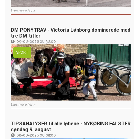
Læs mere her >
DM PONYTRAV - Victoria Lønborg dominerede med
tre DM-titler
09-08-2026 08:38:00
SPORT
Læs mere her >
TIPSANALYSER til alle løbene - NYKØBING FALSTER
søndag 9. august
09-08-2026 08:05:00