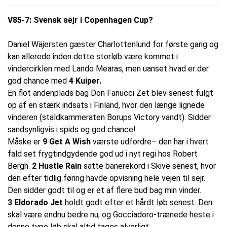
V85-7: Svensk sejr i Copenhagen Cup?
Daniel Wäjersten gæster Charlottenlund for første gang og
kan allerede inden dette storløb være kommet i
vindercirklen med Lando Mearas, men uanset hvad er der
god chance med
4 Kuiper.
En flot andenplads bag Don Fanucci Zet blev senest fulgt
op af en stærk indsats i Finland, hvor den længe lignede
vinderen (staldkammeraten Borups Victory vandt). Sidder
sandsynligvis i spids og god chance!
Måske er
9 Get A Wish
værste udfordre– den har i hvert
fald set frygtindgydende god ud i nyt regi hos Robert
Bergh.
2 Hustle Rain
satte banerekord i Skive senest, hvor
den efter tidlig føring havde opvisning hele vejen til sejr.
Den sidder godt til og er et af flere bud bag min vinder.
3 Eldorado Jet
holdt godt efter et hårdt løb senest. Den
skal være endnu bedre nu, og Gocciadoro-trænede heste i
denne type løb skal altid tages alvorligt.