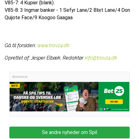
V85-7: 4 Kupier (blank)
V85-8: 3 Ingmar banker - 1 Sefyr Lane/2 Blixt Lane/4 Don
Quijote Face/9 Koogoo Gaagaa
Gå til forsiden:
www.trav24.dk
Oprettet af:
Jesper Elbæk, Redaktør
info@trav24.dk
Annonce:
Se andre nyheder om Spil