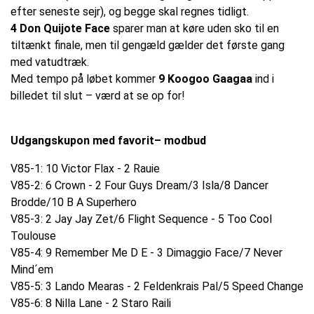
efter seneste sejr), og begge skal regnes tidligt.
4 Don Quijote Face
sparer man at køre uden sko til en
tiltænkt finale, men til gengæld gælder det første gang
med vatudtræk.
Med tempo på løbet kommer
9 Koogoo Gaagaa
ind i
billedet til slut – værd at se op for!
Udgangskupon med favorit– modbud
V85-1: 10 Victor Flax - 2 Rauie
V85-2: 6 Crown - 2 Four Guys Dream/3 Isla/8 Dancer
Brodde/10 B A Superhero
V85-3: 2 Jay Jay Zet/6 Flight Sequence - 5 Too Cool
Toulouse
V85-4: 9 Remember Me D E - 3 Dimaggio Face/7 Never
Mind´em
V85-5: 3 Lando Mearas - 2 Feldenkrais Pal/5 Speed Change
V85-6: 8 Nilla Lane - 2 Staro Raili