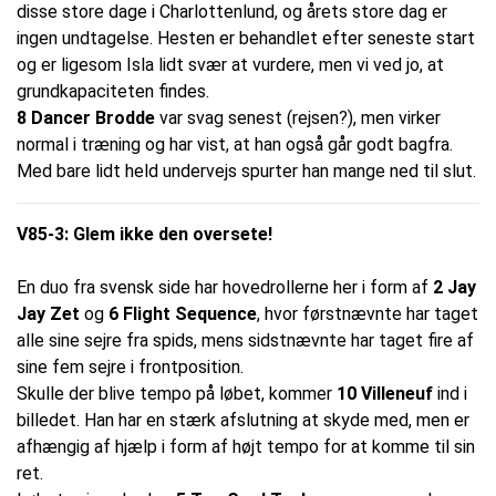
disse store dage i Charlottenlund, og årets store dag er
ingen undtagelse. Hesten er behandlet efter seneste start
og er ligesom Isla lidt svær at vurdere, men vi ved jo, at
grundkapaciteten findes.
8 Dancer Brodde
var svag senest (rejsen?), men virker
normal i træning og har vist, at han også går godt bagfra.
Med bare lidt held undervejs spurter han mange ned til slut.
V85-3: Glem ikke den oversete!
En duo fra svensk side har hovedrollerne her i form af
2 Jay
Jay Zet
og
6 Flight Sequence
, hvor førstnævnte har taget
alle sine sejre fra spids, mens sidstnævnte har taget fire af
sine fem sejre i frontposition.
Skulle der blive tempo på løbet, kommer
10 Villeneuf
ind i
billedet. Han har en stærk afslutning at skyde med, men er
afhængig af hjælp i form af højt tempo for at komme til sin
ret.