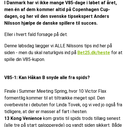
I Danmark har vi ikke mange V85-dage i løbet af året,
men én af dem kommer altid på Copenhagen Cup-
dagen, og her vil den svenske tipsekspert Anders
Nilsson hjælpe de danske spillere til succes.
Eller i hvert fald forsøge på det.
Denne løbsdag lægger vi ALLE Nilssons tips ind her på
siden - men du skal naturligvis ind på
Bet25.dk/heste
for at
spille din V85-kupon.
V85-1: Kan Håkan B snyde alle fra spids?
Finale i Summer Meeting Spring, hvor 10 Victor Flax
formentlig kommer til at tiltrække meget spil. Den
overbeviste i debuten for Linda Tovek, og vi ved jo også fra
tidligere, at der er masser af fart i hesten.
13 Kong Venience
kom gratis til spids trods tillæg senest
(alle tre på start galopperede) og vandt siden sikkert. Både