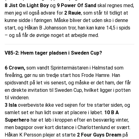
8 Jist On Light Boy
og
9 Power Of Sand
skal regnes med,
men jeg vil også advare for
2 Rauie
, som står til tidligt at
kunne sidde i føringen. Måske bliver det uden sko i denne
start, og Håkan B Johansson tror, han kan køre 14,5 i spids
– og så får de øvrige noget at arbejde med.
V85-2: Hvem tager pladsen i Sweden Cup?
6 Crown,
som vandt Sprintermästaren i Halmstad som
fireåring, gør nu sin tredje start hos Frode Hamre. Han
spidsvandt på let vis senest, og måske er det ham, der får
en direkte invitation til Sweden Cup, hvilket ligger i potten
til vinderen.
3 Isla
overbeviste ikke ved sejren for tre starter siden, og
samlet set er hun lidt svær at placere i løbet.
10 B A
Superhero
har et løb i kroppen efter en besværlig vinter,
men bagspor over kort distance i Charlottenlund er svært.
Håkan K Persson plejer at starte
2 Four Guys Dream
på