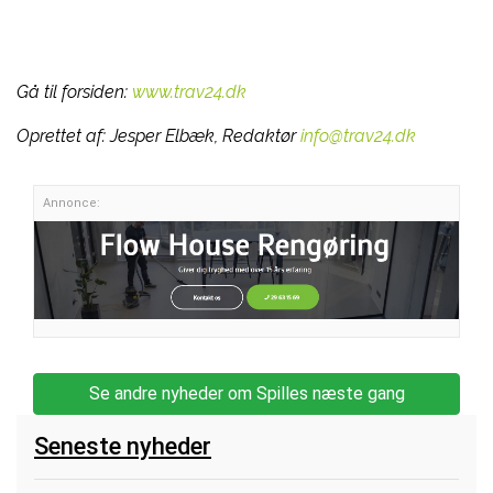
Gå til forsiden:
www.trav24.dk
Oprettet af:
Jesper Elbæk, Redaktør
info@trav24.dk
Annonce:
Se andre nyheder om Spilles næste gang
Seneste nyheder