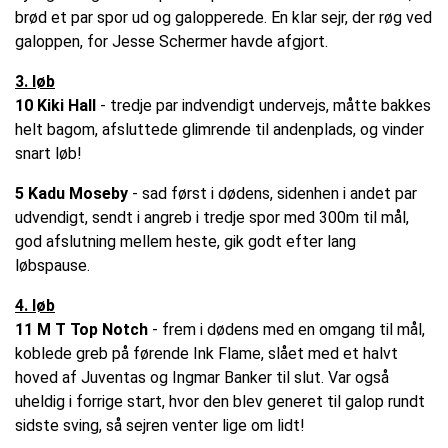
brød et par spor ud og galopperede. En klar sejr, der røg ved
galoppen, for Jesse Schermer havde afgjort.
3. løb
10 Kiki Hall
- tredje par indvendigt undervejs, måtte bakkes
helt bagom, afsluttede glimrende til andenplads, og vinder
snart løb!
5 Kadu Moseby
- sad først i dødens, sidenhen i andet par
udvendigt, sendt i angreb i tredje spor med 300m til mål,
god afslutning mellem heste, gik godt efter lang
løbspause.
4. løb
11 M T Top Notch
- frem i dødens med en omgang til mål,
koblede greb på førende Ink Flame, slået med et halvt
hoved af Juventas og Ingmar Banker til slut. Var også
uheldig i forrige start, hvor den blev generet til galop rundt
sidste sving, så sejren venter lige om lidt!