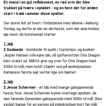
En mand i en gul refleksvest, en rød orm der blev
trukket på tværs i opløbet - og en hest der for anden
start i træk rammer disse spalter.
Der skete lidt af hvert i forbindelse med løbene i Aalborg
fredag, og derfor er der en del heste, som der skal holdes
øje med i de kommende starter.
1. løb
2 Godawdo
- bombede til spids i toptempo, og kusken
Jesper Hansen
ville
køre dér, så spilfavoritten Otis Dragon
blev svaret ud. Måtte give sig over for Otis Dragon med
200m til mål, men holdt stærkt ved på andenpladsen.
Karrierens første sejr venter lige om hjørnet.
2. løb
2 Jesse Schermer
- et løb med mange galopperende
heste, hvor Jesse Schermer kunne overtage spidsen, da
den førende Generalen galopperede med 500m til mål. Blev
synligt bange for en person på inderkredsen kort før mål,