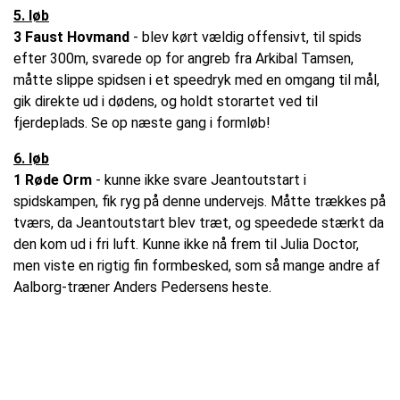
5. løb
3 Faust Hovmand
- blev kørt vældig offensivt, til spids
efter 300m, svarede op for angreb fra Arkibal Tamsen,
måtte slippe spidsen i et speedryk med en omgang til mål,
gik direkte ud i dødens, og holdt storartet ved til
fjerdeplads. Se op næste gang i formløb!
6. løb
1 Røde Orm
- kunne ikke svare Jeantoutstart i
spidskampen, fik ryg på denne undervejs. Måtte trækkes på
tværs, da Jeantoutstart blev træt, og speedede stærkt da
den kom ud i fri luft. Kunne ikke nå frem til Julia Doctor,
men viste en rigtig fin formbesked, som så mange andre af
Aalborg-træner Anders Pedersens heste.