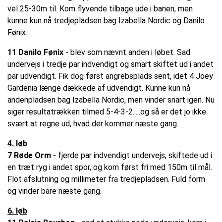
vel 25-30m til. Kom flyvende tilbage ude i banen, men
kunne kun nå tredjepladsen bag Izabella Nordic og Danilo
Fønix.
11 Danilo Fønix
- blev som nævnt anden i løbet. Sad
undervejs i tredje par indvendigt og smart skiftet ud i andet
par udvendigt. Fik dog først angrebsplads sent, idet 4 Joey
Gardenia længe dækkede af udvendigt. Kunne kun nå
andenpladsen bag Izabella Nordic, men vinder snart igen. Nu
siger resultatrækken tilmed 5-4-3-2.....og så er det jo ikke
svært at regne ud, hvad der kommer næste gang.
4. løb
7 Røde Orm
- fjerde par indvendigt undervejs, skiftede ud i
en træt ryg i andet spor, og kom først fri med 150m til mål.
Flot afslutning og millimeter fra tredjepladsen. Fuld form
og vinder bare næste gang.
6. løb