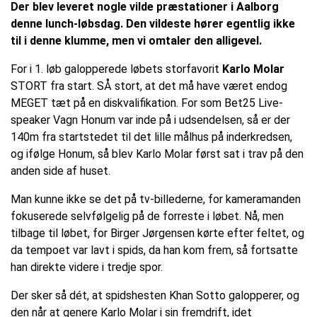
Der blev leveret nogle vilde præstationer i Aalborg
denne lunch-løbsdag. Den vildeste hører egentlig ikke
til i denne klumme, men vi omtaler den alligevel.
For i 1. løb galopperede løbets storfavorit
Karlo Molar
STORT fra start. SÅ stort, at det må have været endog
MEGET tæt på en diskvalifikation. For som Bet25 Live-
speaker Vagn Honum var inde på i udsendelsen, så er der
140m fra startstedet til det lille målhus på inderkredsen,
og ifølge Honum, så blev Karlo Molar først sat i trav på den
anden side af huset.
Man kunne ikke se det på tv-billederne, for kameramanden
fokuserede selvfølgelig på de forreste i løbet. Nå, men
tilbage til løbet, for Birger Jørgensen kørte efter feltet, og
da tempoet var lavt i spids, da han kom frem, så fortsatte
han direkte videre i tredje spor.
Der sker så dét, at spidshesten Khan Sotto galopperer, og
den når at genere Karlo Molar i sin fremdrift, idet