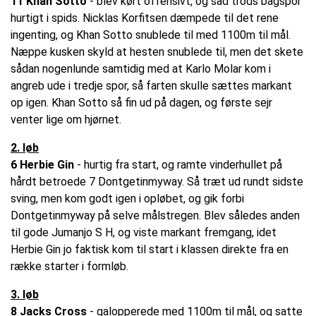
11 Khan Sotto
- blev kørt offensivt, og sad trods bagspor
hurtigt i spids. Nicklas Korfitsen dæmpede til det rene
ingenting, og Khan Sotto snublede til med 1100m til mål.
Næppe kusken skyld at hesten snublede til, men det skete
sådan nogenlunde samtidig med at Karlo Molar kom i
angreb ude i tredje spor, så farten skulle sættes markant
op igen. Khan Sotto så fin ud på dagen, og første sejr
venter lige om hjørnet.
2. løb
6 Herbie Gin
- hurtig fra start, og ramte vinderhullet på
hårdt betroede 7 Dontgetinmyway. Så træt ud rundt sidste
sving, men kom godt igen i opløbet, og gik forbi
Dontgetinmyway på selve målstregen. Blev således anden
til gode Jumanjo S H, og viste markant fremgang, idet
Herbie Gin jo faktisk kom til start i klassen direkte fra en
række starter i formløb.
3. løb
8 Jacks Cross
- galopperede med 1100m til mål, og satte