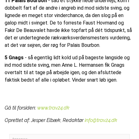
11 Palais Bourbon
- sad et stykke nede undervejs, kom i
dobbelt fart af de andre i angreb ind mod sidste sving, og
lignede en meget stor vinderchance, da den slog på en
galop midt i svinget. De to forreste Faust Hovmand og
Fakir De Beauvalet havde ikke topfart på dét tidspunkt, så
det er undertegnede rækværksverdensmesters vurdering,
at det var sejren, der røg for Palais Bourbon.
5 Gnags
- så egentlig lidt kold ud på bageste langside og
ind mod sidste sving, men Anne L. Hermansen fik Gnags
overtalt til at tage på arbejde igen, og den afsluttede
faktisk bedst af alle i opløbet. Vinder snart løb igen.
Gå til forsiden:
www.trav24.dk
Oprettet af:
Jesper Elbæk, Redaktør
info@trav24.dk