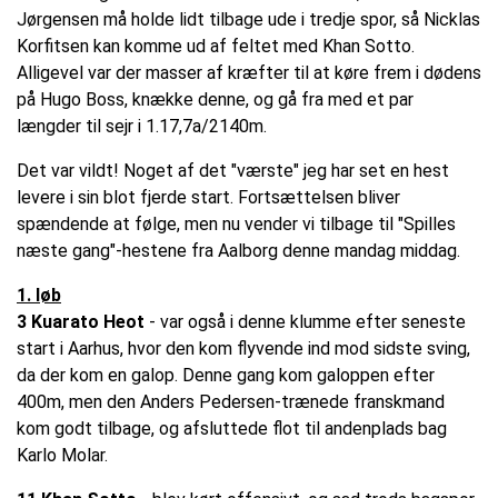
Jørgensen må holde lidt tilbage ude i tredje spor, så Nicklas
Korfitsen kan komme ud af feltet med Khan Sotto.
Alligevel var der masser af kræfter til at køre frem i dødens
på Hugo Boss, knække denne, og gå fra med et par
længder til sejr i 1.17,7a/2140m.
Det var vildt! Noget af det "værste" jeg har set en hest
levere i sin blot fjerde start. Fortsættelsen bliver
spændende at følge, men nu vender vi tilbage til "Spilles
næste gang"-hestene fra Aalborg denne mandag middag.
1. løb
3 Kuarato Heot
- var også i denne klumme efter seneste
start i Aarhus, hvor den kom flyvende ind mod sidste sving,
da der kom en galop. Denne gang kom galoppen efter
400m, men den Anders Pedersen-trænede franskmand
kom godt tilbage, og afsluttede flot til andenplads bag
Karlo Molar.