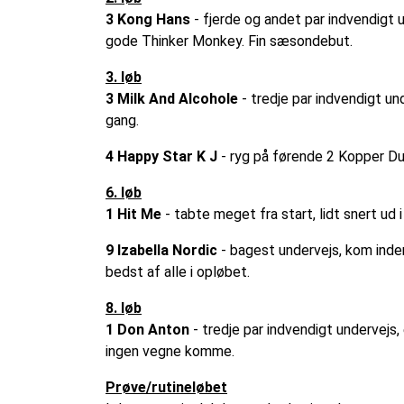
3 Kong Hans
- fjerde og andet par indvendigt u
gode Thinker Monkey. Fin sæsondebut.
3. løb
3 Milk And Alcohole
- tredje par indvendigt un
gang.
4 Happy Star K J
- ryg på førende 2 Kopper Dus
6. løb
1 Hit Me
- tabte meget fra start, lidt snert ud
9 Izabella Nordic
- bagest undervejs, kom inde
bedst af alle i opløbet.
8. løb
1 Don Anton
- tredje par indvendigt undervejs
ingen vegne komme.
Prøve/rutineløbet