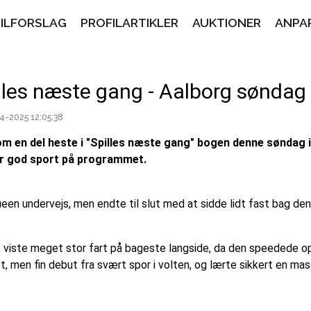
PILFORSLAG
PROFILARTIKLER
AUKTIONER
ANPA
lles næste gang - Aalborg søndag 6
4-2025 12:05:38
m en del heste i "Spilles næste gang" bogen denne søndag i
ar god sport på programmet.
een undervejs, men endte til slut med at sidde lidt fast bag de
, viste meget stor fart på bageste langside, da den speedede op 
, men fin debut fra svært spor i volten, og lærte sikkert en mas