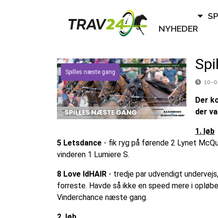
S
NYHEDER
Spi
Spilles næste gang
10-0
Der ko
der v
1. løb
5 Letsdance
- fik ryg på førende 2 Lynet McQu
vinderen 1 Lumiere S.
8 Love IdHAIR
- tredje par udvendigt undervejs
forreste. Havde så ikke en speed mere i opløbet
Vinderchance næste gang.
2. løb