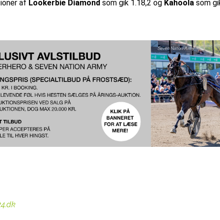
ioner af
Lookerbie Diamond
som gik 1.18,2 og
Kahoola
som gi
24.dk