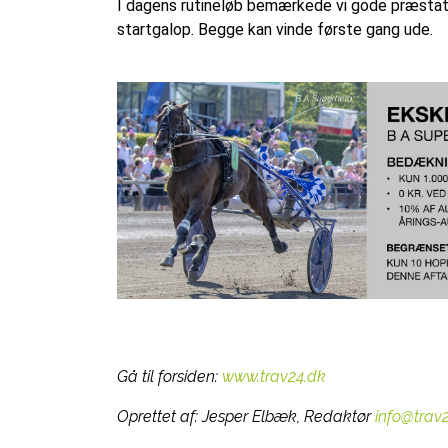
I dagens rutineløb bemærkede vi gode præstat
startgalop. Begge kan vinde første gang ude.
Gå til forsiden:
www.trav24.dk
Oprettet af:
Jesper Elbæk, Redaktør
info@trav