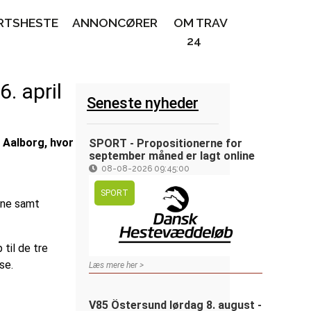
RTSHESTE
ANNONCØRER
OM TRAV
24
. april
Seneste nyheder
 Aalborg, hvor
SPORT - Propositionerne for
september måned er lagt online
08-08-2026 09:45:00
SPORT
nne samt
til de tre
se.
Læs mere her >
V85 Östersund lørdag 8. august -