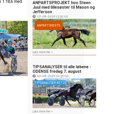
k 1.18,6 med
ANPARTSPROJEKT hos Steen
Juul med lillesøster til Mason og
Jefferson
07-08-2026 13:30:00
ANPARTSHESTE
Læs mere her >
TIPSANALYSER til alle løbene -
ODENSE fredag 7. august
07-08-2026 10:30:00
TIPSANALYSER BET25
Læs mere her >