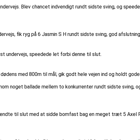
ndervejs. Blev chancet indvendigt rundt sidste sving, og speeded
dervejs, fik ryg på 6 Jasmin S H rundt sidste sving, god afslutni
t undervejs, speedede let forbi denne til slut.
 i dødens med 800m til mål, gik godt hele vejen ind og holdt gode
nom noget ballade mellem to konkurrenter rundt sidste sving, o
, endte til slut med at sidde bomfast bag en meget træt 5 Axel 