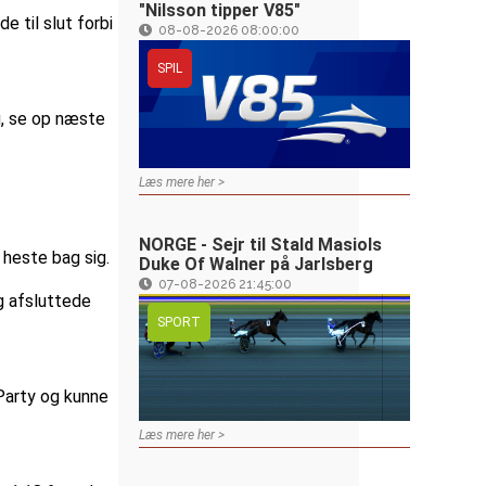
"Nilsson tipper V85"
e til slut forbi
08-08-2026 08:00:00
SPIL
ng, se op næste
Læs mere her >
NORGE - Sejr til Stald Masiols
 heste bag sig.
Duke Of Walner på Jarlsberg
07-08-2026 21:45:00
g afsluttede
SPORT
Party og kunne
Læs mere her >