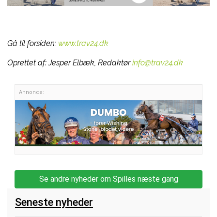
Gå til forsiden:
www.trav24.dk
Oprettet af:
Jesper Elbæk, Redaktør
info@trav24.dk
Annonce:
Se andre nyheder om Spilles næste gang
Seneste nyheder