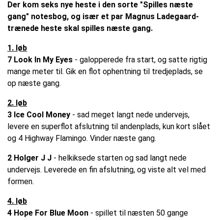
Der kom seks nye heste i den sorte "Spilles næste
gang" notesbog, og især et par Magnus Ladegaard-
trænede heste skal spilles næste gang.
1. løb
7 Look In My Eyes
- galopperede fra start, og satte rigtig
mange meter til. Gik en flot ophentning til tredjeplads, se
op næste gang.
2. løb
3 Ice Cool Money
- sad meget langt nede undervejs,
levere en superflot afslutning til andenplads, kun kort slået
og 4 Highway Flamingo. Vinder næste gang.
2 Holger J J
- helkiksede starten og sad langt nede
undervejs. Leverede en fin afslutning, og viste alt vel med
formen.
4. løb
4 Hope For Blue Moon
- spillet til næsten 50 gange