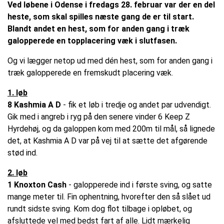
Ved løbene i Odense i fredags 28. februar var der en del
heste, som skal spilles næste gang de er til start.
Blandt andet en hest, som for anden gang i træk
galopperede en topplacering væk i slutfasen.
Og vi lægger netop ud med dén hest, som for anden gang i
træk galopperede en fremskudt placering væk.
1. løb
8 Kashmia A D
- fik et løb i tredje og andet par udvendigt.
Gik med i angreb i ryg på den senere vinder 6 Keep Z
Hyrdehøj, og da galoppen kom med 200m til mål, så lignede
det, at Kashmia A D var på vej til at sætte det afgørende
stød ind.
2. løb
1 Knoxton Cash
- galopperede ind i første sving, og satte
mange meter til. Fin ophentning, hvorefter den så slået ud
rundt sidste sving. Kom dog flot tilbage i opløbet, og
afsluttede vel med bedst fart af alle. Lidt mærkelig