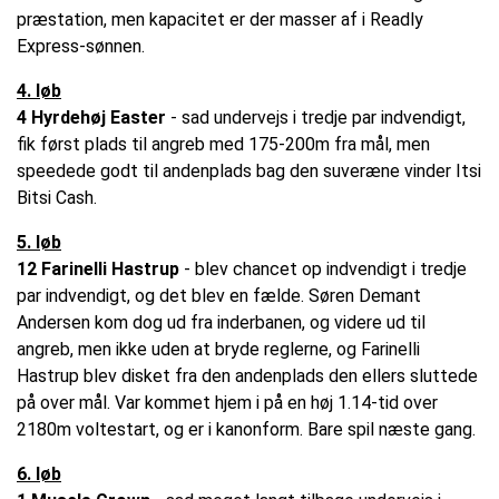
præstation, men kapacitet er der masser af i Readly
Express-sønnen.
4. løb
4 Hyrdehøj Easter
- sad undervejs i tredje par indvendigt,
fik først plads til angreb med 175-200m fra mål, men
speedede godt til andenplads bag den suveræne vinder Itsi
Bitsi Cash.
5. løb
12 Farinelli Hastrup
- blev chancet op indvendigt i tredje
par indvendigt, og det blev en fælde. Søren Demant
Andersen kom dog ud fra inderbanen, og videre ud til
angreb, men ikke uden at bryde reglerne, og Farinelli
Hastrup blev disket fra den andenplads den ellers sluttede
på over mål. Var kommet hjem i på en høj 1.14-tid over
2180m voltestart, og er i kanonform. Bare spil næste gang.
6. løb