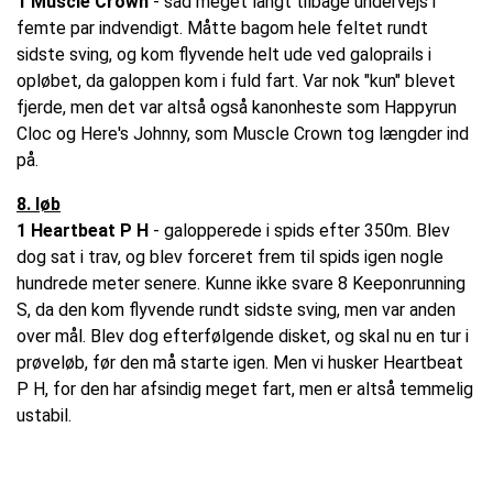
1 Muscle Crown
- sad meget langt tilbage undervejs i
femte par indvendigt. Måtte bagom hele feltet rundt
sidste sving, og kom flyvende helt ude ved galoprails i
opløbet, da galoppen kom i fuld fart. Var nok "kun" blevet
fjerde, men det var altså også kanonheste som Happyrun
Cloc og Here's Johnny, som Muscle Crown tog længder ind
på.
8. løb
1 Heartbeat P H
- galopperede i spids efter 350m. Blev
dog sat i trav, og blev forceret frem til spids igen nogle
hundrede meter senere. Kunne ikke svare 8 Keeponrunning
S, da den kom flyvende rundt sidste sving, men var anden
over mål. Blev dog efterfølgende disket, og skal nu en tur i
prøveløb, før den må starte igen. Men vi husker Heartbeat
P H, for den har afsindig meget fart, men er altså temmelig
ustabil.