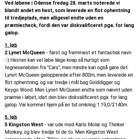
Ved løbene i Odense fredag 28. marts noterede vi
blandt andet en hest, som leverede en flot ophentning
til tredjeplads, men alligevel endte uden en
præmiecheck, fordi den var diskvalificeret pga. for lang
galop.
1. løb
2 Lynet McQueen
- først og fremmest et fantastisk navn
:-) Hesten kan vel løbe liiiige knap så hurtigt som
tegneseriebilen fra "Cars", men mindre kan også gøre det.
Lynet McQueen galopperede efter 800m, men leverede en
flot ophentning, og var tredje i mål bag Golddigger og
Keygo Wood. Men Lynet McQueen endte som nævnt uden
præmie i løbet, idet den blev diskvalificeret pga. for lang
galop. Var kommet hjem på en tid omkring 1.19,0/2140m.
5. løb
5 Kingston West
- var ude mod Karlo Molar og Thinker
Monkey, og blev tredje til de to. Men Kingston West