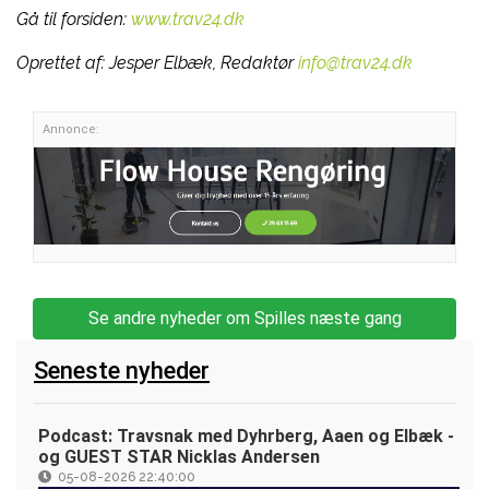
Gå til forsiden:
www.trav24.dk
Oprettet af:
Jesper Elbæk, Redaktør
info@trav24.dk
Annonce:
Se andre nyheder om Spilles næste gang
Seneste nyheder
Podcast: Travsnak med Dyhrberg, Aaen og Elbæk -
og GUEST STAR Nicklas Andersen
05-08-2026 22:40:00