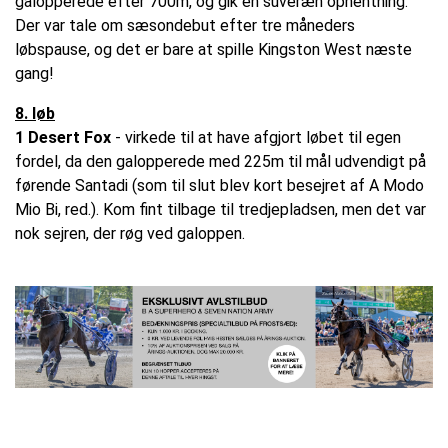
galopperede efter 700m, og gik en suveræn ophentning.
Der var tale om sæsondebut efter tre måneders
løbspause, og det er bare at spille Kingston West næste
gang!
8. løb
1 Desert Fox
- virkede til at have afgjort løbet til egen
fordel, da den galopperede med 225m til mål udvendigt på
førende Santadi (som til slut blev kort besejret af A Modo
Mio Bi, red.). Kom fint tilbage til tredjepladsen, men det var
nok sejren, der røg ved galoppen.