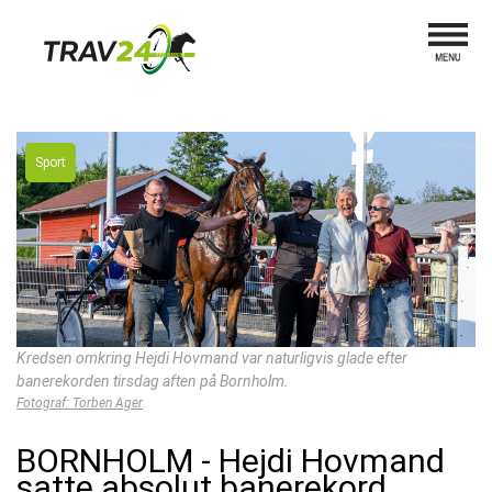
Sport
Kredsen omkring Hejdi Hovmand var naturligvis glade efter
banerekorden tirsdag aften på Bornholm.
Fotograf: Torben Ager
BORNHOLM - Hejdi Hovmand
satte absolut banerekord