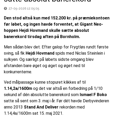
27-05-2026 12:05:05
Den stod altså kun med 152.200 kr. på præmiekontoen
før løbet, og ingen havde forventet, at Gigant Neo-
hoppen Hejdi Hovmand skulle sætte absolut
banerekord tirsdag aften på Bornholm.
Men sådan blev det. Efter galop for Frygtløs rundt første
sving, så fik
Hejdi Hovmand
spids med Niclas Steinlein i
sulkyen. Og særligt på løbets sidste omgang blev
afstanden bare øget og øget og øget ned til
konkurrenterne.
Ved målpassage kunne stopuret klikkes af til
1.14,2a/1600m
og det var altså en forbedring på 1/10
sekund af dén absolutte banerekord som
Ismael F Boko
satte så sent som 3. maj i år. Før dét havde Derbyvinderen
anno 2013
Stand And Deliver
rekorden med
1.14,4a/1600m sat 15. maj 2021.