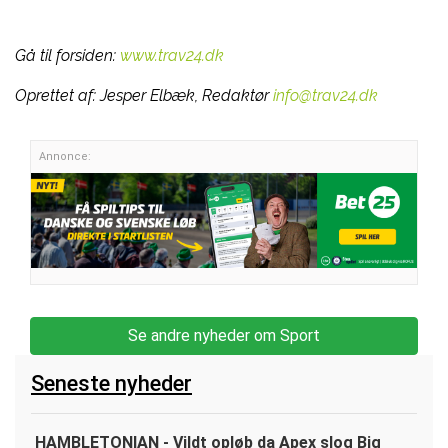
Gå til forsiden:
www.trav24.dk
Oprettet af:
Jesper Elbæk, Redaktør
info@trav24.dk
Annonce:
Se andre nyheder om Sport
Seneste nyheder
HAMBLETONIAN - Vildt opløb da Apex slog Big