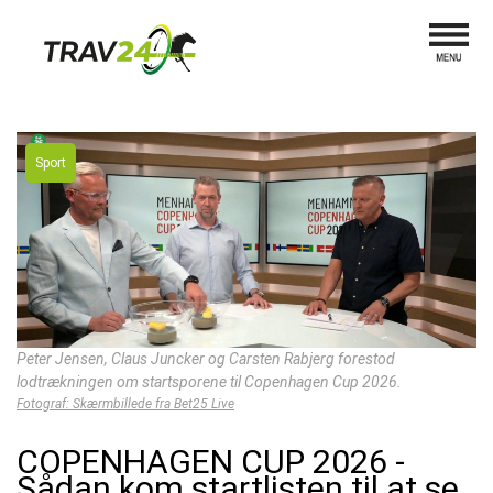
Sport
Peter Jensen, Claus Juncker og Carsten Rabjerg forestod
lodtrækningen om startsporene til Copenhagen Cup 2026.
Fotograf: Skærmbillede fra Bet25 Live
COPENHAGEN CUP 2026 -
Sådan kom startlisten til at se