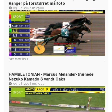
Ranger på forstørret målfoto
09-08-2026 01:25:00
SPORT
Læs mere her >
HAMBLETONIAN - Marcus Melander-trænede
Nezuko Kamado S vandt Oaks
09-08-2026 00:55:00
SPORT