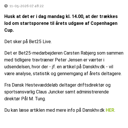
11-05-2026 07:48:22
Husk at det er i dag mandag kl. 14.00, at der trækkes
lod om startsporene til årets udgave af Copenhagen
Cup.
Det sker på Bet25 Live.
Det er Bet25-medarbejderen Carsten Rabjerg som sammen
med tidligere travtræner Peter Jensen er værter i
udsendelsen, hvor der - jf. en artikel på Danskhv.dk - vil
være analyse, statistik og gennemgang af årets deltagere.
Fra Dansk Hestevæddeløb deltager driftsdirektør og
sportsansvarlig Claus Juncker samt administrerende
direktør Pål M. Tung.
Du kan læse artiklen med mere info på Danskhv.dk
HER
.