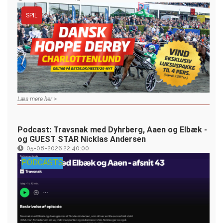
SPIL
Læs mere her >
Podcast: Travsnak med Dyhrberg, Aaen og Elbæk -
og GUEST STAR Nicklas Andersen
05-08-2026 22:40:00
PODCASTS