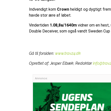
Indvendigt kom
Crown
heldigt og dygtigt frem
havde stor ære af løbet.
Vindertiden
1.08,8a/1640m
vidner om en hest, 
Double Deceiver, som også vandt Sweden Cup s
Gå til forsiden:
www.trav24.dk
Oprettet af:
Jesper Elbæk, Redaktør
info@trav
Annonce: