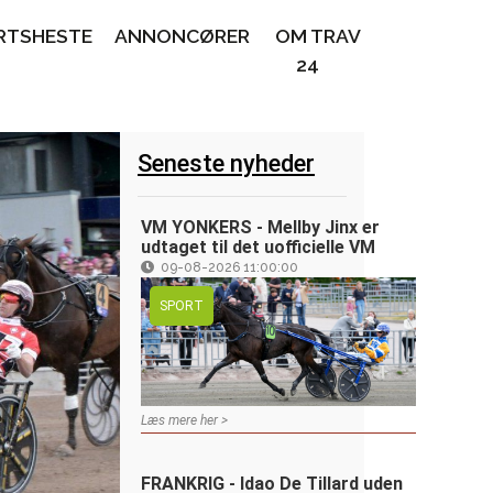
RTSHESTE
ANNONCØRER
OM TRAV
24
Seneste nyheder
VM YONKERS - Mellby Jinx er
udtaget til det uofficielle VM
09-08-2026 11:00:00
SPORT
Læs mere her >
FRANKRIG - Idao De Tillard uden