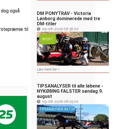
m dog også
DM PONYTRAV - Victoria
Lønborg dominerede med tre
DM-titler
rstepræmie til
09-08-2026 08:38:00
SPORT
Læs mere her >
TIPSANALYSER til alle løbene -
NYKØBING FALSTER søndag 9.
august
09-08-2026 08:05:00
TIPSANALYSER BET25