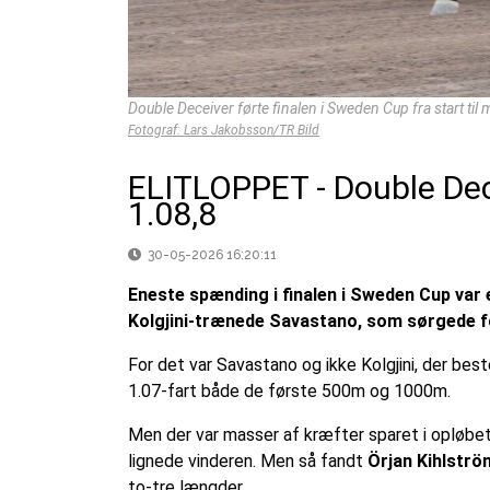
Double Deceiver førte finalen i Sweden Cup fra start til 
Fotograf: Lars Jakobsson/TR Bild
ELITLOPPET - Double Dec
1.08,8
30-05-2026 16:20:11
Eneste spænding i finalen i Sweden Cup var
Kolgjini-trænede Savastano, som sørgede f
For det var Savastano og ikke Kolgjini, der b
1.07-fart både de første 500m og 1000m.
Men der var masser af kræfter sparet i opløbet 
lignede vinderen. Men så fandt
Örjan Kihlströ
to-tre længder.