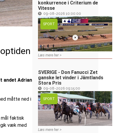
konkurrence i Criterium de
Vitesse
09-08-2026 10:00:00
SPORT
toptiden
Læs mere her >
SVERIGE - Don Fanucci Zet
ganske let vinder i Jämtlands
dt andet Adrian
Stora Pris
09-08-2026 09:15:00
ed måtte ned i
SPORT
mål faktisk
 gik væk med
Læs mere her >