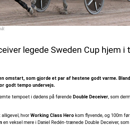
mål.
eiver legede Sweden Cup hjem i 
 en omstart, som gjorde et par af hestene godt varme. Blan
or godt tempo undervejs.
estemte tempoet i dødens på førende
Double Deceiver
, som derm
alligevel, hvor
Working Class Hero
kom flyvende, og 100m før 
m
en veksel mere i Daniel Redén-trænede Double Deceiver, som