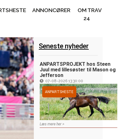
RTSHESTE
ANNONCØRER
OM TRAV
24
Seneste nyheder
ANPARTSPROJEKT hos Steen
Juul med lillesøster til Mason og
Jefferson
07-08-2026 13:30:00
ANPARTSHESTE
Læs mere her >