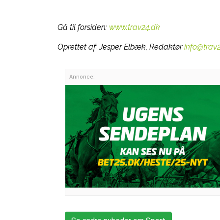
Gå til forsiden:
www.trav24.dk
Oprettet af:
Jesper Elbæk, Redaktør
info@trav
Annonce: