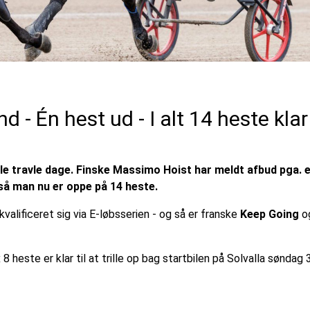
 - Én hest ud - I alt 14 heste klar
le travle dage. Finske Massimo Hoist har meldt afbud pga. 
 så man nu er oppe på 14 heste.
kvalificeret sig via E-løbsserien - og så er franske
Keep Going
o
 heste er klar til at trille op bag startbilen på Solvalla søndag 3