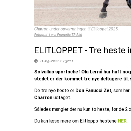
Charron under opvarmningen til Elitloppet 2025.
Fotograf: Lena Emmoth/TR Bild
ELITLOPPET - Tre heste ind
21-05-2026 07:32:11
Solvallas sportschef Ola Lernå har haft nog
stedet er der kommet tre nye deltagere til,
De tre nye heste er
Don Fanucci Zet
, som har 
Charron
udtaget.
Således mangler der nu kun to heste, før de 2 x 8
Du kan læse mere om Elitlopps-hestene
HER
.