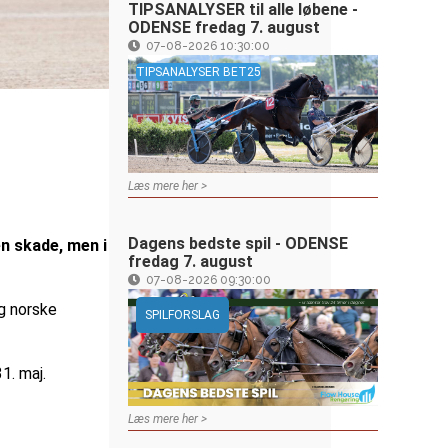
TIPSANALYSER til alle løbene -
ODENSE fredag 7. august
07-08-2026 10:30:00
TIPSANALYSER BET25
Læs mere her >
Dagens bedste spil - ODENSE
en skade, men i
fredag 7. august
07-08-2026 09:30:00
g norske
SPILFORSLAG
1. maj.
Læs mere her >