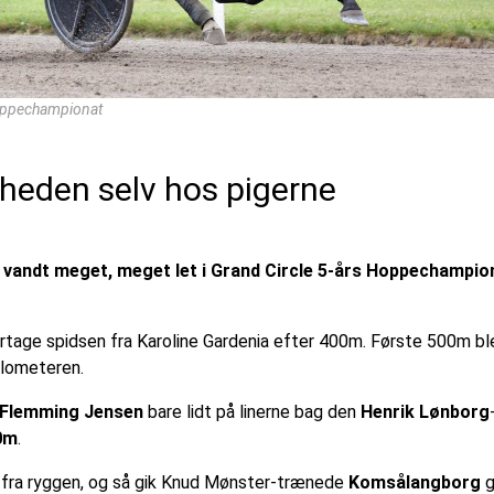
 Hoppechampionat
rheden selv hos pigerne
andt meget, meget let i Grand Circle 5-års Hoppechampion
rtage spidsen fra Karoline Gardenia efter 400m. Første 500m ble
ilometeren.
Flemming Jensen
bare lidt på linerne bag den
Henrik Lønborg
0m
.
fra ryggen, og så gik Knud Mønster-trænede
Komsålangborg
g