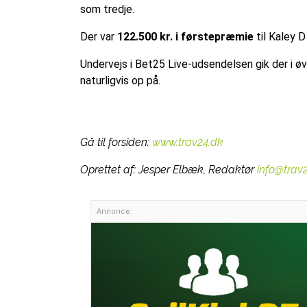
som tredje.
Der var
122.500 kr. i førstepræmie
til Kaley D
Undervejs i Bet25 Live-udsendelsen gik der i øv
naturligvis op på.
Gå til forsiden:
www.trav24.dk
Oprettet af:
Jesper Elbæk, Redaktør
info@trav
Annonce: