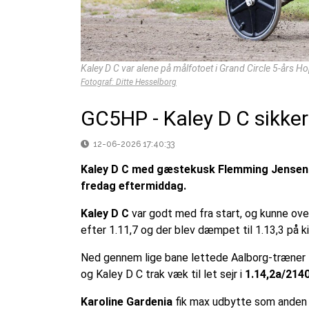
Kaley D C var alene på målfotoet i Grand Circle 5-års
Fotograf: Ditte Hesselborg
GC5HP - Kaley D C sikke
12-06-2026 17:40:33
Kaley D C med gæstekusk Flemming Jensen v
fredag eftermiddag.
Kaley D C
var godt med fra start, og kunne ove
efter 1.11,7 og der blev dæmpet til 1.13,3 på k
Ned gennem lige bane lettede Aalborg-træner
og Kaley D C trak væk til let sejr i
1.14,2a/214
Karoline Gardenia
fik max udbytte som anden 