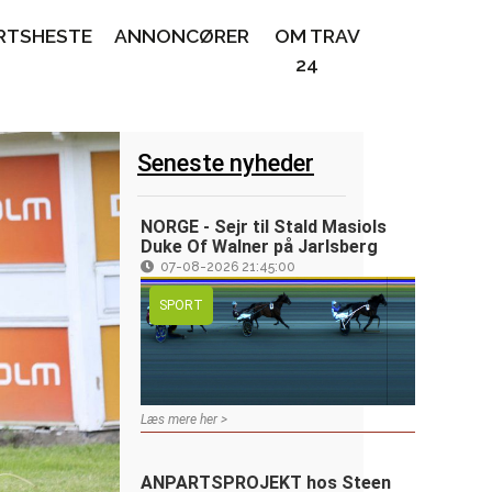
RTSHESTE
ANNONCØRER
OM TRAV
24
Seneste nyheder
NORGE - Sejr til Stald Masiols
Duke Of Walner på Jarlsberg
07-08-2026 21:45:00
SPORT
Læs mere her >
ANPARTSPROJEKT hos Steen