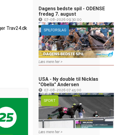
Dagens bedste spil - ODENSE
fredag 7. august
07-08-2026 09:30:00
ger Trav24.dk
SPILFORSLAG
Læs mere her >
USA - Ny double til Nicklas
"Obelix" Andersen
07-08-2026 07:45:00
SPORT
Læs mere her >