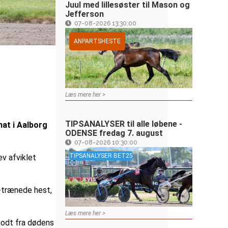
Juul med lillesøster til Mason og
Jefferson
07-08-2026 13:30:00
ANPARTSHESTE
Læs mere her >
TIPSANALYSER til alle løbene -
at i Aalborg
ODENSE fredag 7. august
07-08-2026 10:30:00
TIPSANALYSER BET25
v afviklet
-trænede hest,
Læs mere her >
odt fra dødens