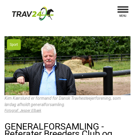
Sport
Kim Kærslund er formand for Dansk Travhesteejerforening, som
lørdag afholdt generalforsamling.
Fotograf: Jesper Elbæk
GENERALFORSAMLING -
Referater Breeders Club og