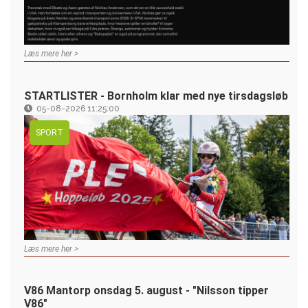
Læs mere her >
STARTLISTER - Bornholm klar med nye tirsdagsløb
05-08-2026 11:25:00
SPORT
Læs mere her >
V86 Mantorp onsdag 5. august - "Nilsson tipper
V86"