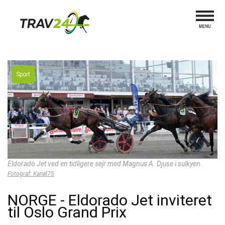
Sport
Eldorado Jet ved en tidligere sejr med Magnus A. Djuse i sulkyen.
Fotograf: Kanal75
NORGE - Eldorado Jet inviteret
til Oslo Grand Prix