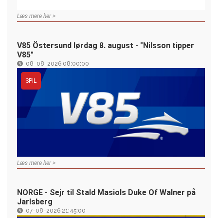
Læs mere her >
V85 Östersund lørdag 8. august - "Nilsson tipper
V85"
08-08-2026 08:00:00
SPIL
Læs mere her >
NORGE - Sejr til Stald Masiols Duke Of Walner på
Jarlsberg
07-08-2026 21:45:00