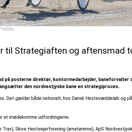
4a/1600m.
or til Strategiaften og aftensmad 
ud på posterne direktør, kontormedarbejder, baneforvalter 
gangsætter den nordvestjyske bane en strategiproces.
pres. Det gælder både nationalt, hos Dansk Hestevæddeløb og på
for at imødekomme udfordringerne.
Trav), Skive Hesteejerforening (amatørerne), ApS Nordvestjys