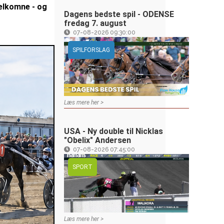
velkomne - og
Dagens bedste spil - ODENSE
fredag 7. august
07-08-2026 09:30:00
SPILFORSLAG
Læs mere her >
USA - Ny double til Nicklas
"Obelix" Andersen
07-08-2026 07:45:00
SPORT
Læs mere her >