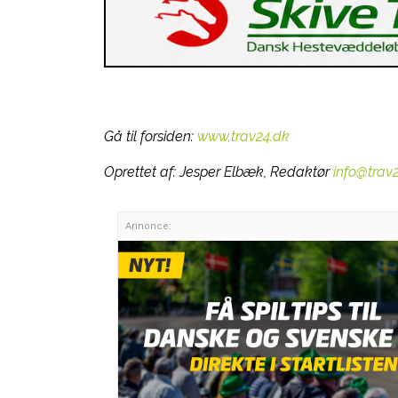
Gå til forsiden:
www.trav24.dk
Oprettet af:
Jesper Elbæk, Redaktør
info@trav
Annonce: