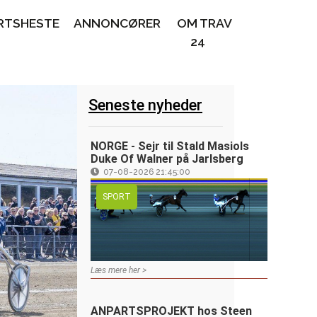
RTSHESTE
ANNONCØRER
OM TRAV
24
Seneste nyheder
NORGE - Sejr til Stald Masiols
Duke Of Walner på Jarlsberg
07-08-2026 21:45:00
SPORT
Læs mere her >
ANPARTSPROJEKT hos Steen