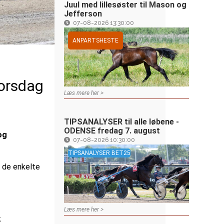
Juul med lillesøster til Mason og
Jefferson
07-08-2026 13:30:00
ANPARTSHESTE
torsdag
Læs mere her >
TIPSANALYSER til alle løbene -
ODENSE fredag 7. august
og
07-08-2026 10:30:00
TIPSANALYSER BET25
 de enkelte
Læs mere her >
k