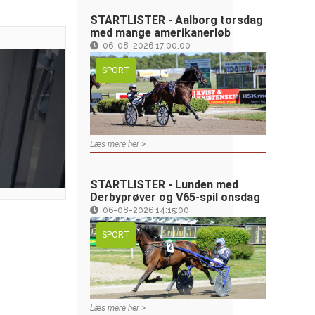
STARTLISTER - Aalborg torsdag
med mange amerikanerløb
06-08-2026 17:00:00
SPORT
Læs mere her >
STARTLISTER - Lunden med
Derbyprøver og V65-spil onsdag
06-08-2026 14:15:00
SPORT
Læs mere her >