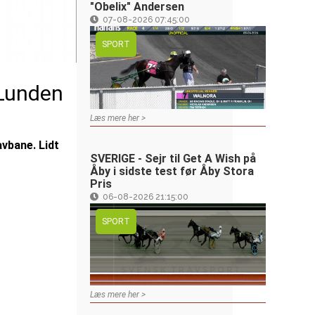
"Obelix" Andersen
07-08-2026 07:45:00
SPORT
 Lunden
Læs mere her >
vbane. Lidt
SVERIGE - Sejr til Get A Wish på
Åby i sidste test før Åby Stora
Pris
06-08-2026 21:15:00
SPORT
Læs mere her >