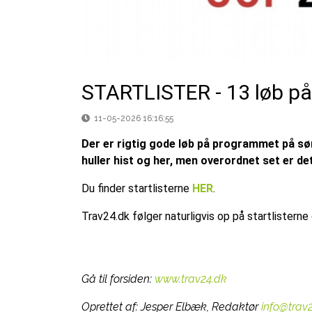
STARTLISTER - 13 løb p
11-05-2026 16:16:55
Der er rigtig gode løb på programmet på sø
huller hist og her, men overordnet set er 
Du finder startlisterne
HER
.
Trav24.dk følger naturligvis op på startlistern
Gå til forsiden:
www.trav24.dk
Oprettet af:
Jesper Elbæk, Redaktør
info@trav