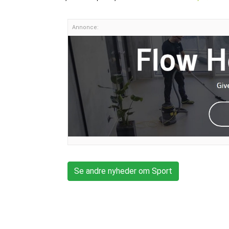
Annonce:
Se andre nyheder om Sport