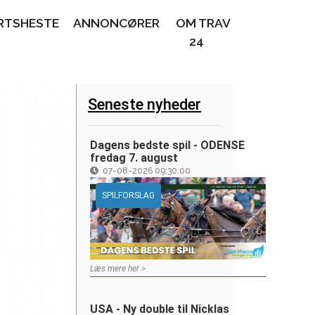
RTSHESTE
ANNONCØRER
OM TRAV
24
Seneste nyheder
Dagens bedste spil - ODENSE
fredag 7. august
07-08-2026 09:30:00
SPILFORSLAG
Læs mere her >
USA - Ny double til Nicklas