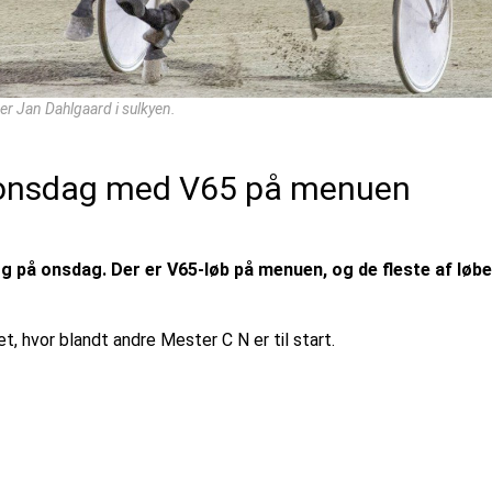
ner Jan Dahlgaard i sulkyen.
 onsdag med V65 på menuen
rg på onsdag. Der er V65-løb på menuen, og de fleste af løb
, hvor blandt andre Mester C N er til start.