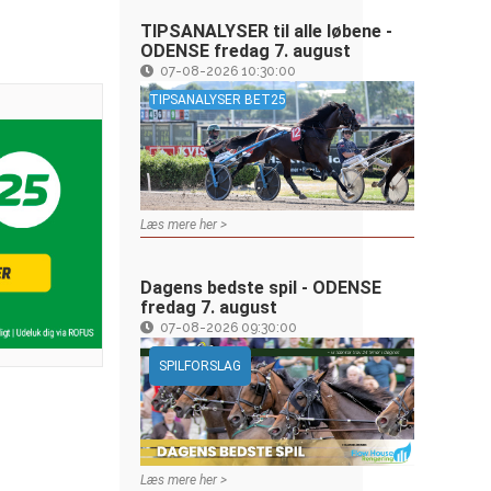
TIPSANALYSER til alle løbene -
ODENSE fredag 7. august
07-08-2026 10:30:00
TIPSANALYSER BET25
Læs mere her >
Dagens bedste spil - ODENSE
fredag 7. august
07-08-2026 09:30:00
SPILFORSLAG
Læs mere her >