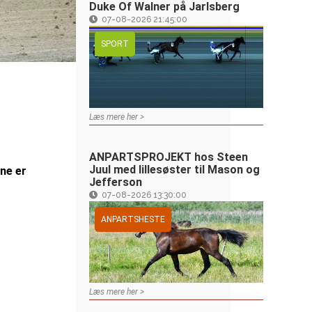
Duke Of Walner på Jarlsberg
07-08-2026 21:45:00
SPORT
Læs mere her >
ANPARTSPROJEKT hos Steen
Juul med lillesøster til Mason og
ene er
Jefferson
07-08-2026 13:30:00
ANPARTSHESTE
Læs mere her >