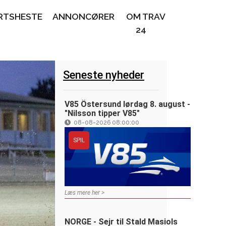
RTSHESTE
ANNONCØRER
OM TRAV
24
Seneste nyheder
V85 Östersund lørdag 8. august -
"Nilsson tipper V85"
08-08-2026 08:00:00
SPIL
Læs mere her >
NORGE - Sejr til Stald Masiols