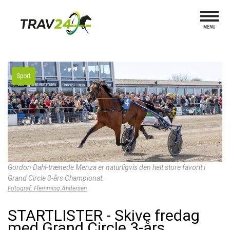
Sport
Gordon Dahl-trænede Menza er naturligvis den helt store favorit i
Grand Circle 3-års Championat.
Fotograf: Flemming Andersen
STARTLISTER - Skive fredag
med Grand Circle 3-års