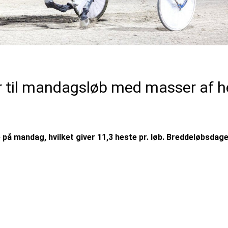
 til mandagsløb med masser af he
ve på mandag, hvilket giver 11,3 heste pr. løb. Breddeløbsdag