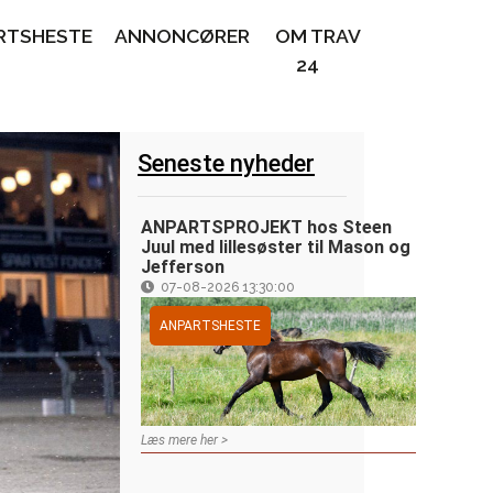
RTSHESTE
ANNONCØRER
OM TRAV
24
Seneste nyheder
ANPARTSPROJEKT hos Steen
Juul med lillesøster til Mason og
Jefferson
07-08-2026 13:30:00
ANPARTSHESTE
Læs mere her >