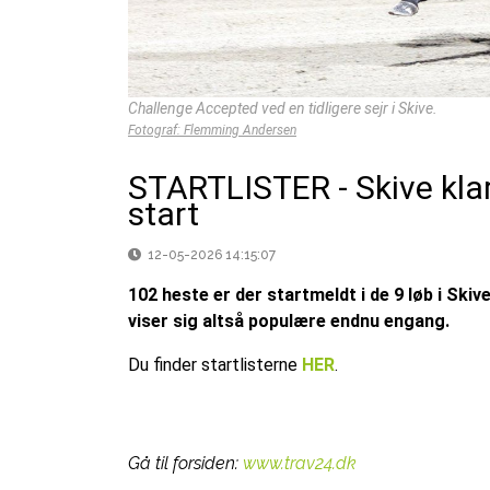
Challenge Accepted ved en tidligere sejr i Skive.
Fotograf: Flemming Andersen
STARTLISTER - Skive klar
start
12-05-2026 14:15:07
102 heste er der startmeldt i de 9 løb i Ski
viser sig altså populære endnu engang.
Du finder startlisterne
HER
.
Gå til forsiden:
www.trav24.dk