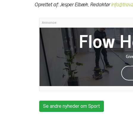
Oprettet af:
Jesper Elbæk, Redaktør
info@trav
Annonce:
Se andre nyheder om Sport