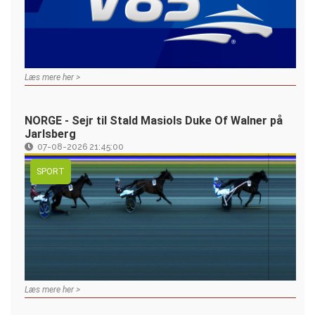
Læs mere her >
NORGE - Sejr til Stald Masiols Duke Of Walner på
Jarlsberg
07-08-2026 21:45:00
SPORT
Læs mere her >