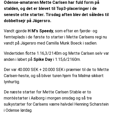
Odense-amatøren Mette Carlsen har fuld form på
stalden, og det er blevet til Top3-placeringer i de
seneste otte starter. Tirsdag aften blev det således til
dobbeltsejr på Jägersro.
Vandt gjorde
H M's Speedy
, som efter en fjerde- og
femteplads i de første to starter i Mette Carlsens regi nu
vandt på Jägersro med Camilla Munk Boeck i sadlen.
Vindertiden flotte 1.16,3/2140m og Mette Carlsen selv var
anden i løbet på
Spike Day
i 1.15,6/2160m.
Der var 40.000 SEK + 20.000 SEK i præmier til de to Mette
Carlsen-heste, og så bliver turen hjem fra Malmø sikkert
lynhurtig.
De næste starter for Mette Carlsen Stable er to
montéstarter i Aalborg i morgen onsdag og så tre
sulkystarter for Carlsens værre halvdel Henning Scharstein
i Odense lørdag.