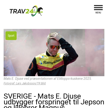
Sport
Mats E. Djuse ved præsentationen af Elitlopps-kuskene 2025.
Fotograf: Lars Jakobsson/TR Bild
SVERIGE - Mats E. Djuse
udbygger forspringet til Jepson
og lillebror Magnus