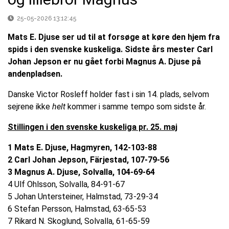
25-05-2026 13:12:45
Mats E. Djuse ser ud til at forsøge at køre den hjem fra
spids i den svenske kuskeliga. Sidste års mester Carl
Johan Jepson er nu gået forbi Magnus A. Djuse på
andenpladsen.
Danske Victor Rosleff holder fast i sin 14. plads, selvom
sejrene ikke
helt
kommer i samme tempo som sidste år.
Stillingen i den svenske kuskeliga pr. 25. maj
1 Mats E. Djuse, Hagmyren, 142-103-88
2 Carl Johan Jepson, Färjestad, 107-79-56
3 Magnus A. Djuse, Solvalla, 104-69-64
4 Ulf Ohlsson, Solvalla, 84-91-67
5 Johan Untersteiner, Halmstad, 73-29-34
6 Stefan Persson, Halmstad, 63-65-53
7 Rikard N. Skoglund, Solvalla, 61-65-59