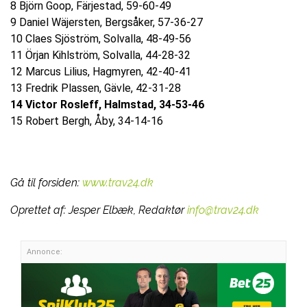
8 Björn Goop, Färjestad, 59-60-49
9 Daniel Wäjersten, Bergsåker, 57-36-27
10 Claes Sjöström, Solvalla, 48-49-56
11 Örjan Kihlström, Solvalla, 44-28-32
12 Marcus Lilius, Hagmyren, 42-40-41
13 Fredrik Plassen, Gävle, 42-31-28
14 Victor Rosleff, Halmstad, 34-53-46
15 Robert Bergh, Åby, 34-14-16
Gå til forsiden:
www.trav24.dk
Oprettet af:
Jesper Elbæk, Redaktør
info@trav24.dk
Annonce: