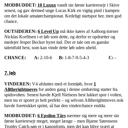
MODBUDDET:
10 Luxux
vandt sin første karrieresejr i Skive
senest, og gav dermed unge Lucas Kirk en vigtig pind i kampen
om det lokale amatørchampionat. Kedeligt startspor her, men god
chance.
OUTSIDEREN:
6 Level Up
må ikke køres af Aalborg-træner
Nicklas Korfitsen i et løb som dette, og derfor er opdrætter og
medejer Jesper Becker hyret ind. Der er tale om en ganske
talentfuld hest, som kan vinde dette løb uden uheld.
CHANCE:
A:
2-10-6
B:
1-8-7-9-5-4-3
C:
-
7. løb
VINDEREN:
V4 afsluttes med et formløb, hvor
1
Alltherightmoves
for anden gang i denne ombæring starter fra
spidsvolten. Senest havde Kjell Nielsens hest lukket spor i volten,
men nu er sporet jo helt perfekt – og selvom Alltherightmoves nok
havde foretrukket sprint, så har den vinderchance endda.
MODBUDDET:
6 Epsilon Tårs
nærmer sig mere og mere sin
første karrieresejr meget, meget længe – men Bjarne Sørensens
Trophy Catch-søn er i kanonform, men det kan blive svært at