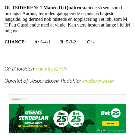
OUTSIDEREN:
1 Mauro Di Quattro
startede så sent som i
tirsdags i Aarhus, hvor den galopperede i spids på bageste
langside, og dermed nok mistede en topplacering i et løb, som M
T Pau Gasol endte med at vinde. Kan være hesten at fange i fejlfri
udgave.
CHANCE:
A:
6-4-1
B:
5-3-2
C:
-
Gå til forsiden:
www.trav24.dk
Oprettet af:
Jesper Elbæk, Redaktør
info@trav24.dk
Annonce: