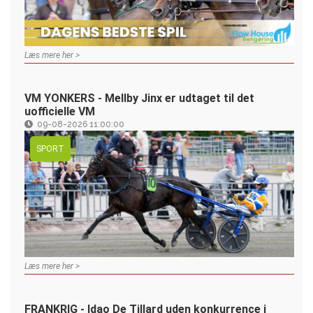
Læs mere her >
VM YONKERS - Mellby Jinx er udtaget til det
uofficielle VM
09-08-2026 11:00:00
SPORT
Læs mere her >
FRANKRIG - Idao De Tillard uden konkurrence i