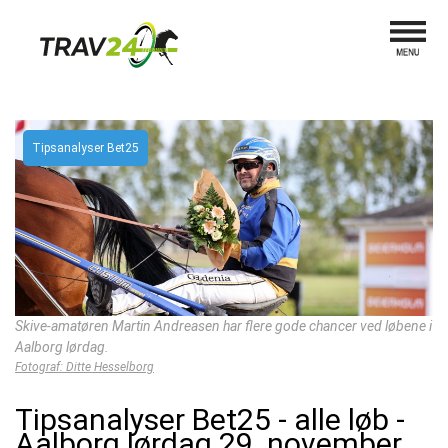
Tipsanalyser Bet25
Skive-amatøren Martin Andreasen har flere gode chancer ved løbene i
Aalborg lørdag.
Fotograf: Ditte Hesselborg
Tipsanalyser Bet25 - alle løb -
Aalborg lørdag 29. november