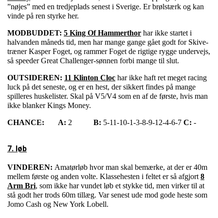
”nøjes” med en tredjeplads senest i Sverige. Er brølstærk og kan
vinde på ren styrke her.
MODBUDDET:
5 King Of Hammerthor
har ikke startet i
halvanden måneds tid, men har mange gange gået godt for Skive-
træner Kasper Foget, og rammer Foget de rigtige rygge undervejs,
så speeder Great Challenger-sønnen forbi mange til slut.
OUTSIDEREN:
11 Klinton Cloc
har ikke haft ret meget racing
luck på det seneste, og er en hest, der sikkert findes på mange
spilleres huskelister. Skal på V5/V4 som en af de første, hvis man
ikke blanker Kings Money.
CHANCE:
A:
2
B:
5-11-10-1-3-8-9-12-4-6-7
C:
-
7. løb
VINDEREN:
Amatørløb hvor man skal bemærke, at der er 40m
mellem første og anden volte. Klassehesten i feltet er så afgjort
8
Arm Bri
, som ikke har vundet løb et stykke tid, men virker til at
stå godt her trods 60m tillæg. Var senest ude mod gode heste som
Jomo Cash og New York Lobell.