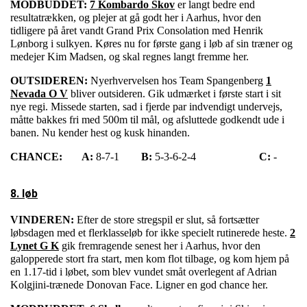
MODBUDDET:
7 Kombardo Skov
er langt bedre end
resultatrækken, og plejer at gå godt her i Aarhus, hvor den
tidligere på året vandt Grand Prix Consolation med Henrik
Lønborg i sulkyen. Køres nu for første gang i løb af sin træner og
medejer Kim Madsen, og skal regnes langt fremme her.
OUTSIDEREN:
Nyerhvervelsen hos Team Spangenberg
1
Nevada O V
bliver outsideren. Gik udmærket i første start i sit
nye regi. Missede starten, sad i fjerde par indvendigt undervejs,
måtte bakkes fri med 500m til mål, og afsluttede godkendt ude i
banen. Nu kender hest og kusk hinanden.
CHANCE:
A:
8-7-1
B:
5-3-6-2-4
C:
-
8. løb
VINDEREN:
Efter de store stregspil er slut, så fortsætter
løbsdagen med et flerklasseløb for ikke specielt rutinerede heste.
2
Lynet G K
gik fremragende senest her i Aarhus, hvor den
galopperede stort fra start, men kom flot tilbage, og kom hjem på
en 1.17-tid i løbet, som blev vundet småt overlegent af Adrian
Kolgjini-trænede Donovan Face. Ligner en god chance her.