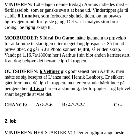
VINDEREN:
Løbsdagen denne fredag i Aarhus indledes med et
flerklasseløb, som er ganske svært at bene ud. Vindertippet går til
stabile
8 Lunalyn
, som forbedrer sig hele tiden, og nu prøves
højrevejen rundt for første gang. Det var Lunalyns storebror
Going Joe rigtig skrap til.
MODBUDDET:
5 Ideal Du Game
måtte igennem to prøveløb
for at komme til start igen efter meget lang løbspause. Så fin ud i
prøveløbet, og går S J’s Photo-sønnen fejlfrit, så er den skrap.
Vandt på 1.16,7a/1800m her i Aarhus i sin blot anden karrierestart.
Kan dog behøve det berømte løb i kroppen.
OUTSIDEREN:
6 Veltiner
gik godt senest her i Aarhus, men
måtte se sig besejret af L’anza med Henrik Lønborg. Er sikkert
gået frem med dét løb i kroppen, men er en smule hårdt inde på
pengene her.
4 Livia
har en afstamning, der forpligter – og bør vel
snart begynde at vise det.
CHANCE:
A:
8-5-6
B:
4-7-3-2-1
C:
-
2. løb
VINDEREN:
HER STARTER V5! Der er rigtig mange heste