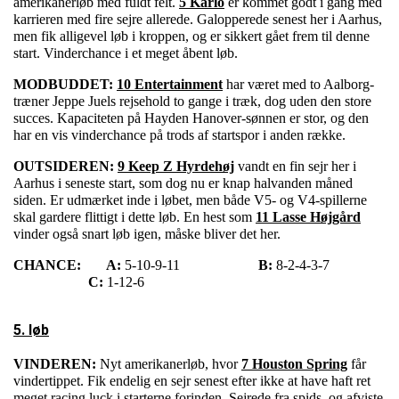
amerikanerløb med fuldt felt.
5 Karlo
er kommet godt i gang med
karrieren med fire sejre allerede. Galopperede senest her i Aarhus,
men fik alligevel løb i kroppen, og er sikkert gået frem til denne
start. Vinderchance i et meget åbent løb.
MODBUDDET:
10 Entertainment
har været med to Aalborg-
træner Jeppe Juels rejsehold to gange i træk, dog uden den store
succes. Kapaciteten på Hayden Hanover-sønnen er stor, og den
har en vis vinderchance på trods af startspor i anden række.
OUTSIDEREN:
9 Keep Z Hyrdehøj
vandt en fin sejr her i
Aarhus i seneste start, som dog nu er knap halvanden måned
siden. Er udmærket inde i løbet, men både V5- og V4-spillerne
skal gardere flittigt i dette løb. En hest som
11 Lasse Højgård
vinder også snart løb igen, måske bliver det her.
CHANCE:
A:
5-10-9-11
B:
8-2-4-3-7
C:
1-12-6
5. løb
VINDEREN:
Nyt amerikanerløb, hvor
7 Houston Spring
får
vindertippet. Fik endelig en sejr senest efter ikke at have haft ret
meget racing luck i starterne forinden. Sejrede fra spids, og afviste