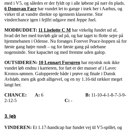
med i V5, og således er der fyldt op i alle løbene på nær én plads.
6 Donovan Face
har vundet let to gange i træk her i Aarhus, og
virker til at vandre direkte op igennem klasserne. Stor
vinderchance igen i fejlfri udgave med Jeppe Juel.
MODBUDDET:
11 Liselotte C M
har virkelig fundet ud af,
hvad det her med travløb går ud på, og har taget to flotte sejre på
hjemmebanen i Odense. Nu forsøges Forever Peace-hoppen så for
første gang højre rundt – og for første gang på udebane
nogensinde. Stor kapacitet og med fremme uden galop.
OUTSIDEREN:
10 Lennart Forsgren
har mystisk nok ikke
vundet løb endnu i karrieren, for fart er der masser af i Lavec
Kronos-sønnen. Galopperede både i prøve og finale i Dansk
Avlsløb, men gik godt alligevel, og en ny 1.16-tid rækker meget
langt her.
CHANCE:
A:
6
B:
11-10-4-1-8-7-3-9-
2-12-5
C:
-
3. løb
VINDEREN:
Et 1.17-handicap har fundet vej til V5-spillet, og