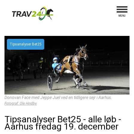
Tipsanalyser Bet25
Donovan Face med Jeppe Juel ved en tidligere sejr i Aarhus.
Fotograf: Ole Hindby
Tipsanalyser Bet25 - alle løb -
Aarhus fredag 19. december