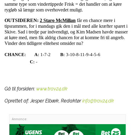
samme type som vindertippede Frisk = det handler om at køre
rygløb så længe som overhovedet muligt.
OUTSIDEREN:
2 Staro McMillan
får en chance mere i
tipsrammen, for i mandags gik den i mål med alle kræfter sparet i
Skive. Sad i tredje par indvendigt, og Kim Madsen havde masser
at køre med, men fik aldrig chancen for at komme fri til angreb.
Vinder den tidligere elitehest omsider nu?
CHANCE:
A:
1-7-2
B:
3-10-8-11-9-4-5-6
C:
-
Gå til forsiden:
www.trav24.dk
Oprettet af:
Jesper Elbæk, Redaktør
info@trav24.dk
Annonce: