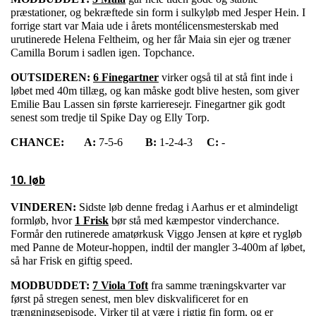
præstationer, og bekræftede sin form i sulkyløb med Jesper Hein. I
forrige start var Maia ude i årets montélicensmesterskab med
urutinerede Helena Feltheim, og her får Maia sin ejer og træner
Camilla Borum i sadlen igen. Topchance.
OUTSIDEREN:
6 Finegartner
virker også til at stå fint inde i
løbet med 40m tillæg, og kan måske godt blive hesten, som giver
Emilie Bau Lassen sin første karrieresejr. Finegartner gik godt
senest som tredje til Spike Day og Elly Torp.
CHANCE:
A:
7-5-6
B:
1-2-4-3
C:
-
10. løb
VINDEREN:
Sidste løb denne fredag i Aarhus er et almindeligt
formløb, hvor
1 Frisk
bør stå med kæmpestor vinderchance.
Formår den rutinerede amatørkusk Viggo Jensen at køre et rygløb
med Panne de Moteur-hoppen, indtil der mangler 3-400m af løbet,
så har Frisk en giftig speed.
MODBUDDET:
7 Viola Toft
fra samme træningskvarter var
først på stregen senest, men blev diskvalificeret for en
trængningsepisode. Virker til at være i rigtig fin form, og er