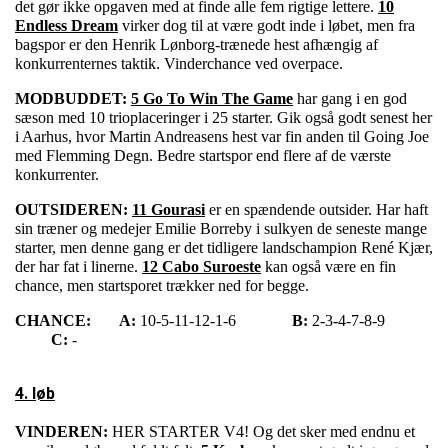
det gør ikke opgaven med at finde alle fem rigtige lettere.
10
Endless Dream
virker dog til at være godt inde i løbet, men fra
bagspor er den Henrik Lønborg-trænede hest afhængig af
konkurrenternes taktik.
Vinderchance ved overpace.
MODBUDDET:
5 Go To Win The Game
har gang i en god
sæson med 10 trioplaceringer i 25 starter. Gik også godt senest her
i Aarhus, hvor Martin Andreasens hest var fin anden til Going Joe
med Flemming Degn. Bedre startspor end flere af de værste
konkurrenter.
OUTSIDEREN:
11 Gourasi
er en spændende outsider. Har haft
sin træner og medejer Emilie Borreby i sulkyen de seneste mange
starter, men denne gang er det tidligere landschampion René Kjær,
der har fat i linerne.
12 Cabo Suroeste
kan også være en fin
chance, men startsporet trækker ned for begge.
CHANCE:
A:
10-5-11-12-1-6
B:
2-3-4-7-8-9
C:
-
4. løb
VINDEREN:
HER STARTER V4! Og det sker med endnu et