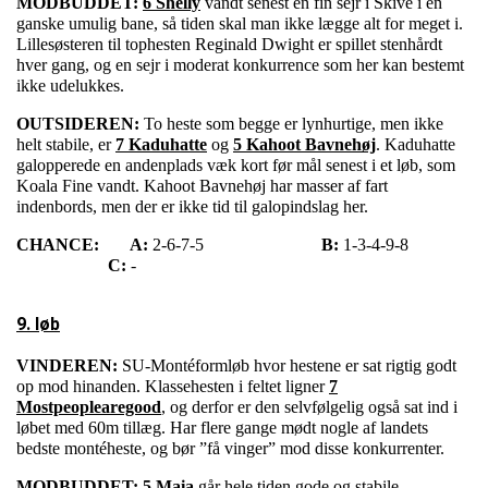
MODBUDDET:
6 Shelly
vandt senest en fin sejr i Skive i en
ganske umulig bane, så tiden skal man ikke lægge alt for meget i.
Lillesøsteren til tophesten Reginald Dwight er spillet stenhårdt
hver gang, og en sejr i moderat konkurrence som her kan bestemt
ikke udelukkes.
OUTSIDEREN:
To heste som begge er lynhurtige, men ikke
helt stabile, er
7 Kaduhatte
og
5 Kahoot Bavnehøj
. Kaduhatte
galopperede en andenplads væk kort før mål senest i et løb, som
Koala Fine vandt. Kahoot Bavnehøj har masser af fart
indenbords, men der er ikke tid til galopindslag her.
CHANCE:
A:
2-6-7-5
B:
1-3-4-9-8
C:
-
9. løb
VINDEREN:
SU-Montéformløb hvor hestene er sat rigtig godt
op mod hinanden. Klassehesten i feltet ligner
7
Mostpeoplearegood
, og derfor er den selvfølgelig også sat ind i
løbet med 60m tillæg. Har flere gange mødt nogle af landets
bedste montéheste, og bør ”få vinger” mod disse konkurrenter.
MODBUDDET:
5 Maia
går hele tiden gode og stabile