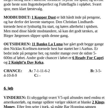
gode heste som Itsgottobeperfect og Futteflagfis i opløbet. Svært
spor, men klart førstevalg.
MODBUDDET:
1 Kopper Dust
er lidt hårdt inde på pengene,
og har derfor det laveste startspor. Den Christian Lindhardt-
trænede hest er lynhurtig fra start, og køres allerhelst i spidsen.
Men mod disse hårde modstandere, så kan det godt tænkes, at
Birger Jørgensen slipper spids denne gang.
OUTSIDEREN:
11 Banko La Luna
har gået godt begge gange
den Nicklas Korfitsen-trænede hest har startet her i Aarhus. Er
bedst inde på pengene her, og runder mange over de sidste 5-
600m af løbet. Andre gode chancer i løbet er
6 Ready For Capri
og
2 Knight’n Day Keka
.
CHANCE:
A:
7-1-11-6-2
B:
3-5-
4-10-8-9
C:
-
6. løb
VINDEREN:
Et uhyggeligt svært V5-spil afrundes med endnu et
amerikanerløb, og mange spillere vælger sikkert at blanke
2 Kings
Money
. Efter fem sejre i træk, så måtte Bar Hopping-sønnen