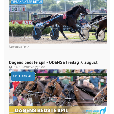
TIPSANALYSER BET25
Læs mere her >
Dagens bedste spil - ODENSE fredag 7. august
07-08-2026 09:30:00
SPILFORSLAG