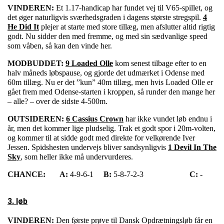
VINDEREN:
Et 1.17-handicap har fundet vej til V65-spillet, og
det øger naturligvis sværhedsgraden i dagens største stregspil.
4
He Did It
plejer at starte med store tillæg, men afslutter altid rigtig
godt. Nu sidder den med fremme, og med sin sædvanlige speed
som våben, så kan den vinde her.
MODBUDDET:
9 Loaded Olle
kom senest tilbage efter to en
halv måneds løbspause, og gjorde det udmærket i Odense med
60m tillæg. Nu er det ”kun” 40m tillæg, men hvis Loaded Olle er
gået frem med Odense-starten i kroppen, så runder den mange her
– alle? – over de sidste 4-500m.
OUTSIDEREN:
6 Cassius Crown
har ikke vundet løb endnu i
år, men det kommer lige pludselig. Trak et godt spor i 20m-volten,
og kommer til at sidde godt med direkte for velkørende Iver
Jessen. Spidshesten undervejs bliver sandsynligvis
1 Devil In The
Sky
, som heller ikke må undervurderes.
CHANCE:
A:
4-9-6-1
B:
5-8-7-2-3
C:
-
3. løb
VINDEREN:
Den første prøve til Dansk Opdrætningsløb får en