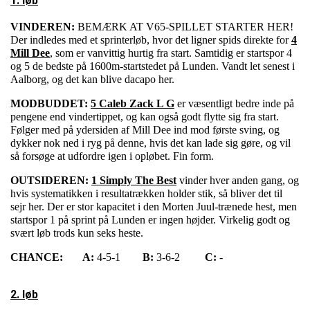
1. løb
VINDEREN:
BEMÆRK AT V65-SPILLET STARTER HER!
Der indledes med et sprinterløb, hvor det ligner spids direkte for
4
Mill Dee
, som er vanvittig hurtig fra start. Samtidig er startspor 4
og 5 de bedste på 1600m-startstedet på Lunden. Vandt let senest i
Aalborg, og det kan blive dacapo her.
MODBUDDET:
5 Caleb Zack L G
er væsentligt bedre inde på
pengene end vindertippet, og kan også godt flytte sig fra start.
Følger med på ydersiden af Mill Dee ind mod første sving, og
dykker nok ned i ryg på denne, hvis det kan lade sig gøre, og vil
så forsøge at udfordre igen i opløbet. Fin form.
OUTSIDEREN:
1 Simply The Best
vinder hver anden gang, og
hvis systematikken i resultatrækken holder stik, så bliver det til
sejr her. Der er stor kapacitet i den Morten Juul-trænede hest, men
startspor 1 på sprint på Lunden er ingen højder. Virkelig godt og
svært løb trods kun seks heste.
CHANCE:
A:
4-5-1
B:
3-6-2
C:
-
2. løb