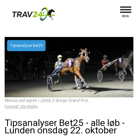
Tipsanalyser Bet25
Menza ved sejren i Jydsk 2-årings Grand Prix.
Fotograf: Ole Hindby
Tipsanalyser Bet25 - alle løb -
Lunden onsdag 22. oktober