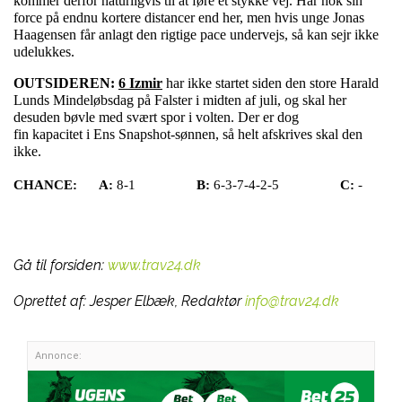
kommer derfor naturligvis til at føre et stykke vej. Har nok sin
force på endnu kortere distancer end her, men hvis unge Jonas
Haagensen får anlagt den rigtige pace undervejs, så kan sejr ikke
udelukkes.
OUTSIDEREN:
6 Izmir
har ikke startet siden den store Harald
Lunds Mindeløbsdag på Falster i midten af juli, og skal her
desuden bøvle med svært spor i volten. Der er dog
fin kapacitet i Ens Snapshot-sønnen, så helt afskrives skal den
ikke.
CHANCE:
A:
8-1
B:
6-3-7-4-2-5
C:
-
Gå til forsiden:
www.trav24.dk
Oprettet af:
Jesper Elbæk, Redaktør
info@trav24.dk
Annonce: