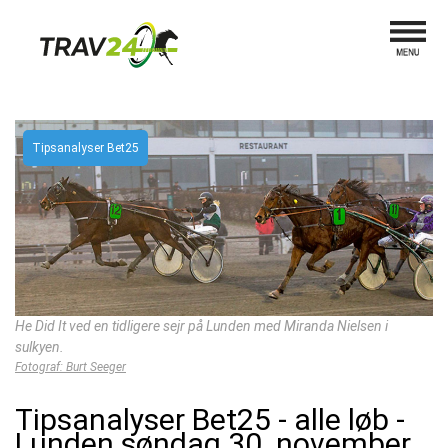
Tipsanalyser Bet25
He Did It ved en tidligere sejr på Lunden med Miranda Nielsen i
sulkyen.
Fotograf: Burt Seeger
Tipsanalyser Bet25 - alle løb -
Lunden søndag 30. november