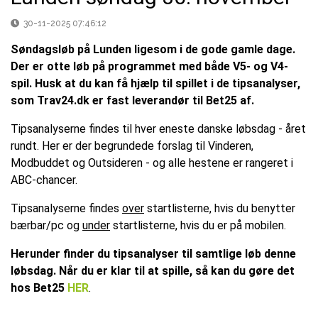
30-11-2025 07:46:12
Søndagsløb på Lunden ligesom i de gode gamle dage.
Der er otte løb på programmet med både V5- og V4-
spil. Husk at du kan få hjælp til spillet i de tipsanalyser,
som Trav24.dk er fast leverandør til Bet25 af.
Tipsanalyserne findes til hver eneste danske løbsdag - året
rundt. Her er der begrundede forslag til Vinderen,
Modbuddet og Outsideren - og alle hestene er rangeret i
ABC-chancer.
Tipsanalyserne findes
over
startlisterne, hvis du benytter
bærbar/pc og
under
startlisterne, hvis du er på mobilen.
Herunder finder du tipsanalyser til samtlige løb denne
løbsdag. Når du er klar til at spille, så kan du gøre det
hos Bet25
H
ER
.