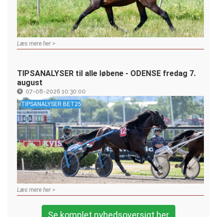
Læs mere her >
TIPSANALYSER til alle løbene - ODENSE fredag 7.
august
07-08-2026 10:30:00
TIPSANALYSER BET25
Læs mere her >
Se komplet nyhedsoversigt her