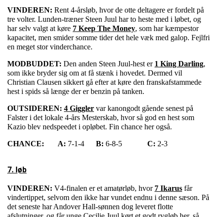
VINDEREN:
Rent 4-årsløb, hvor de otte deltagere er fordelt på
tre volter. Lunden-træner Steen Juul har to heste med i løbet, og
har selv valgt at køre
7 Keep The Money
, som har kæmpestor
kapacitet, men smider somme tider det hele væk med galop. Fejlfri
en meget stor vinderchance.
MODBUDDET:
Den anden Steen Juul-hest er
1 King Darling
,
som ikke bryder sig om at få stænk i hovedet. Dermed vil
Christian Clausen sikkert gå efter at køre den franskafstammede
hest i spids så længe der er benzin på tanken.
OUTSIDEREN:
4 Giggler
var kanongodt gående senest på
Falster i det lokale 4-års Mesterskab, hvor så god en hest som
Kazio blev nedspeedet i opløbet. Fin chance her også.
CHANCE:
A:
7-1-4
B:
6-8-5
C:
2-3
7. løb
VINDEREN:
V4-finalen er et amatørløb, hvor
7 Ikarus
får
vindertippet, selvom den ikke har vundet endnu i denne sæson. På
det seneste har Andover Hall-sønnen dog leveret flotte
afslutninger, og får unge Cecilie Juul kørt et godt rygløb her, så