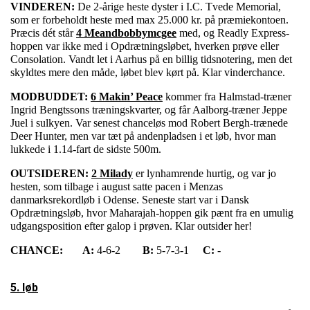
VINDEREN:
De 2-årige heste dyster i I.C. Tvede Memorial,
som er forbeholdt heste med max 25.000 kr. på præmiekontoen.
Præcis dét står
4 Meandbobbymcgee
med, og Readly Express-
hoppen var ikke med i Opdrætningsløbet, hverken prøve eller
Consolation. Vandt let i Aarhus på en billig tidsnotering, men det
skyldtes mere den måde, løbet blev kørt på. Klar vinderchance.
MODBUDDET:
6 Makin’ Peace
kommer fra Halmstad-træner
Ingrid Bengtssons træningskvarter, og får Aalborg-træner Jeppe
Juel i sulkyen. Var senest chanceløs mod Robert Bergh-trænede
Deer Hunter, men var tæt på andenpladsen i et løb, hvor man
lukkede i 1.14-fart de sidste 500m.
OUTSIDEREN:
2 Milady
er lynhamrende hurtig, og var jo
hesten, som tilbage i august satte pacen i Menzas
danmarksrekordløb i Odense. Seneste start var i Dansk
Opdrætningsløb, hvor Maharajah-hoppen gik pænt fra en umulig
udgangsposition efter galop i prøven. Klar outsider her!
CHANCE:
A:
4-6-2
B:
5-7-3-1
C:
-
5. løb