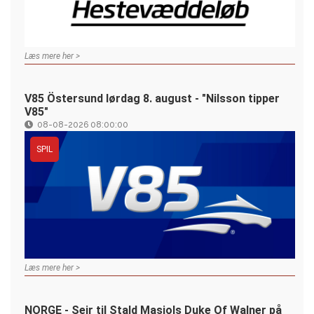
Læs mere her >
V85 Östersund lørdag 8. august - "Nilsson tipper
V85"
08-08-2026 08:00:00
SPIL
Læs mere her >
NORGE - Sejr til Stald Masiols Duke Of Walner på