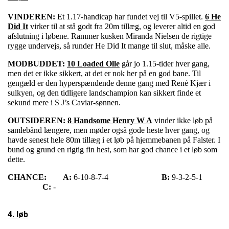
VINDEREN:
Et 1.17-handicap har fundet vej til V5-spillet.
6 He
Did It
virker til at stå godt fra 20m tillæg, og leverer altid en god
afslutning i løbene. Rammer kusken Miranda Nielsen de rigtige
rygge undervejs, så runder He Did It mange til slut, måske alle.
MODBUDDET:
10 Loaded Olle
går jo 1.15-tider hver gang,
men det er ikke sikkert, at det er nok her på en god bane. Til
gengæld er den hyperspændende denne gang med René Kjær i
sulkyen, og den tidligere landschampion kan sikkert finde et
sekund mere i S J’s Caviar-sønnen.
OUTSIDEREN:
8 Handsome Henry W A
vinder ikke løb på
samlebånd længere, men møder også gode heste hver gang, og
havde senest hele 80m tillæg i et løb på hjemmebanen på Falster. I
bund og grund en rigtig fin hest, som har god chance i et løb som
dette.
CHANCE:
A:
6-10-8-7-4
B:
9-3-2-5-1
C:
-
4. løb