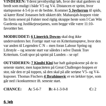
VINDEREN:
Yderst jævnbyrdigt løb, hvor der skal garderes så
bredt som muligt i både V5 og V4. Distancen er sprint, hvor
startsporene 4-5-6 jo er de bedste. Kommer
5 Joyforrun
til spids,
så kører René Jonassen helt sikkert dér. Maharajah-hoppen viste
fin form senest på Falster mod rigtig skrappe heste som I Can Win
Gardenia og Justlikejessejames, som begge ville være 11:10-
favoritter her.
MODBUDDET:
6 Limerick Downs
skal dog ikke
undervurderes her. Forrige start var en Kriteriumsprøve, hvor den
var anden til Legenden C N – men foran Labour Spring og
Lifestyle – og seneste start var således i selve Dansk Trav
Kriterium. Godt spor på sprint på Lunden – se op!
OUTSIDEREN:
7 Kimibi Kini
har haft galopskoene på de to
seneste starter, men kapaciteten på Great Challenger-hoppen er
stor, når den er på toppen, så den skal på alle seriøse V5- og V4-
kuponer. Thomas Fischers
4 Ibrahimovic
er en lækker type, som
går ned i konkurrence ift. seneste start.
CHANCE:
A:
5-6-7
B:
4-1-3-9-8
C:
2
6. løb