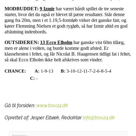
MODBUDDET:
9 Izmir
har været hårdt spillet de tre seneste
starter, hvor det da også er blevet til pæne resultater. Står denne
gang fra 20m, men i et 1.19,5-formløb virker det ganske fair, og
kører Flemming Nielsen et godt rygløb, så har Izmir altid en god
afslutning indenbords.
OUTSIDEREN:
13 Ecco Elholm
har ganske vist 60m tillæg,
men er alene i volten, og burde komme godt afsted. Er
klassehesten i feltet, og får Nicolai B. Haagensen tidligt fat i feltet,
så skal Ecco Elholm ikke helt afskrives som vinder.
CHANCE:
A:
1-9-13
B:
3-10-12-11-7-2-6-8-5-4
C:
-
Gå til forsiden:
www.trav24.dk
Oprettet af:
Jesper Elbæk, Redaktør
info@trav24.dk