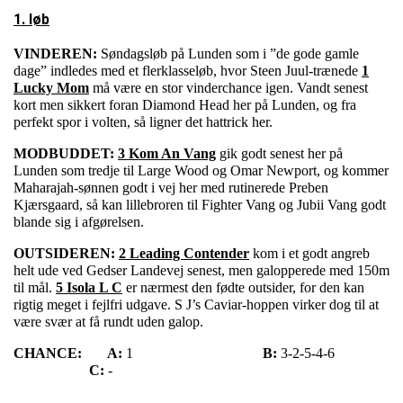
1. løb
VINDEREN:
Søndagsløb på Lunden som i ”de gode gamle
dage” indledes med et flerklasseløb, hvor Steen Juul-trænede
1
Lucky Mom
må være en stor vinderchance igen. Vandt senest
kort men sikkert foran Diamond Head her på Lunden, og fra
perfekt spor i volten, så ligner det hattrick her.
MODBUDDET:
3 Kom An Vang
gik godt senest her på
Lunden som tredje til Large Wood og Omar Newport, og kommer
Maharajah-sønnen godt i vej her med rutinerede Preben
Kjærsgaard, så kan lillebroren til Fighter Vang og Jubii Vang godt
blande sig i afgørelsen.
OUTSIDEREN:
2 Leading Contender
kom i et godt angreb
helt ude ved Gedser Landevej senest, men galopperede med 150m
til mål.
5 Isola L C
er nærmest den fødte outsider, for den kan
rigtig meget i fejlfri udgave. S J’s Caviar-hoppen virker dog til at
være svær at få rundt uden galop.
CHANCE:
A:
1
B:
3-2-5-4-6
C:
-