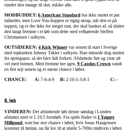
runder den mange til slut, måske alle.
MODBUDDET:
6 American Standard
har ikke startet et par
måneder, men Love You-hoppen er rigtig skrap, når den er på
toppen, og er der ikke for meget rust, der skal bankes af, så slutter
den langt fremme i et løb som dette med velkørende Steffen
Christiansen i sulkyen.
OUTSIDEREN:
4 Kick Winner
var senest til start i Sverige
med topkusken Johnny Takter i sulkyen. Han missede dog starten
fra springspor, så det blev lidt forkert. Afsluttede fint og viste alt
vel med formen. Med fremme her igen.
9 Cassius Crown
vandt
en flot sejr senest og er næste chance i løbet.
CHANCE:
A:
7-6-4-9
B:
2-10-5-3-8-1
C:
-
8. løb
VINDEREN:
Det afsluttende løb denne søndag i Lunden
afsluttes med et 1.19,5 formløb. Fra spids finder vi
1 Yagger
Millpond
, som har stor chance i løbet, hvis Jonas Haagensen
kommer til føring, og får lov til at stjæle 5-700m midtvejs i løbet.