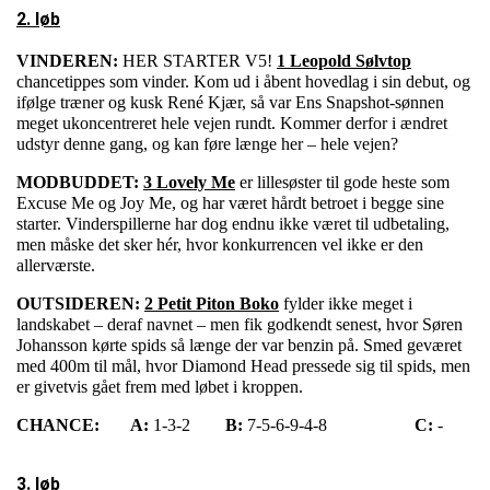
2. løb
VINDEREN:
HER STARTER V5!
1 Leopold Sølvtop
chancetippes som vinder. Kom ud i åbent hovedlag i sin debut, og
ifølge træner og kusk René Kjær, så var Ens Snapshot-sønnen
meget ukoncentreret hele vejen rundt. Kommer derfor i ændret
udstyr denne gang, og kan føre længe her – hele vejen?
MODBUDDET:
3 Lovely Me
er lillesøster til gode heste som
Excuse Me og Joy Me, og har været hårdt betroet i begge sine
starter. Vinderspillerne har dog endnu ikke været til udbetaling,
men måske det sker hér, hvor konkurrencen vel ikke er den
allerværste.
OUTSIDEREN:
2 Petit Piton Boko
fylder ikke meget i
landskabet – deraf navnet – men fik godkendt senest, hvor Søren
Johansson kørte spids så længe der var benzin på. Smed geværet
med 400m til mål, hvor Diamond Head pressede sig til spids, men
er givetvis gået frem med løbet i kroppen.
CHANCE:
A:
1-3-2
B:
7-5-6-9-4-8
C:
-
3. løb