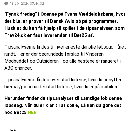
31-10-2025 07:45:02
"Fynsk fredag" i Odense på Fyens Væddeløbsbane, hvor
der bl.a. er prøver til Dansk Avlsløb på programmet.
Husk at du kan få hjælp til spillet i de tipsanalyser, som
Trav24.dk er fast leverandør til Bet25 af.
Tipsanalyserne findes til hver eneste danske løbsdag - året
rundt. Her er der begrundede forslag til Vinderen,
Modbuddet og Outsideren - og alle hestene er rangeret i
ABC-chancer.
Tipsanalyserne findes
over
startlisterne, hvis du benytter
bærbar/pc og
under
startlisterne, hvis du er på mobilen.
Herunder finder du tipsanalyser til samtlige løb denne
løbsdag. Når du er klar til at spille, så kan du gøre det
hos Bet25
H
ER
.