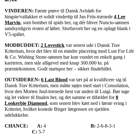
VINDEREN:
Første prøve til Dansk Avlsløb for
hingste/vallakker et solidt vindertip til Jan Friis-trænede
4 Lee
Marvin
, som bomber til spids her, og dér bliver Nuncio-sønnen
sandsynligvis resten af løbet. Storfavorit her og en oplagt blank i
V5-spillet.
MODBUDDET:
2 Lovestick
var senest ude i Dansk Trav
Kriterium, hvor det blev til en mindre placering mod Lust For Life
& Co. Wishing Stone-sønnen har kun vundet en enkelt gang i
karrieren, men står alligevel med knap 300.000 kr. på
præmiekontoen. Godt startspor her – sikker finalebillet.
OUTSIDEREN:
6 Last Blood
var tæt på at kvalificere sig til
Dansk Trav Kriterium, men måtte nøjes med start i Consolation,
hvor den Morten Juul-trænede hest var anden til Luigi. Bør tage
sig let videre til finalen her, og det samme er tilfældet for
8
Lookerbie Diamond
, som senest blev kørt ned i første sving i
Kriteriet, hvilket kostede Birger Jørgensen en sjælden
udelukkelse.
CHANCE:
A:
4
B:
2-6-8-3-1
C:
5-7