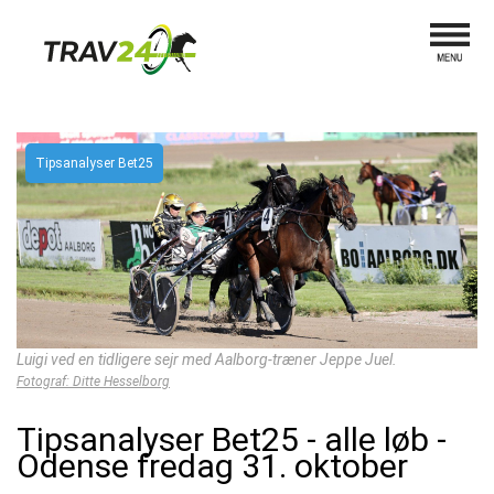
Tipsanalyser Bet25
Luigi ved en tidligere sejr med Aalborg-træner Jeppe Juel.
Fotograf: Ditte Hesselborg
Tipsanalyser Bet25 - alle løb -
Odense fredag 31. oktober