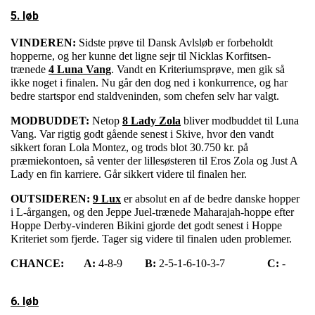
5. løb
VINDEREN:
Sidste prøve til Dansk Avlsløb er forbeholdt
hopperne, og her kunne det ligne sejr til Nicklas Korfitsen-
trænede
4 Luna Vang
. Vandt en Kriteriumsprøve, men gik så
ikke noget i finalen. Nu går den dog ned i konkurrence, og har
bedre startspor end staldveninden, som chefen selv har valgt.
MODBUDDET:
Netop
8 Lady Zola
bliver modbuddet til Luna
Vang. Var rigtig godt gående senest i Skive, hvor den vandt
sikkert foran Lola Montez, og trods blot 30.750 kr. på
præmiekontoen, så venter der lillesøsteren til Eros Zola og Just A
Lady en fin karriere. Går sikkert videre til finalen her.
OUTSIDEREN:
9 Lux
er absolut en af de bedre danske hopper
i L-årgangen, og den Jeppe Juel-trænede Maharajah-hoppe efter
Hoppe Derby-vinderen Bikini gjorde det godt senest i Hoppe
Kriteriet som fjerde. Tager sig videre til finalen uden problemer.
CHANCE:
A:
4-8-9
B:
2-5-1-6-10-3-7
C:
-
6. løb