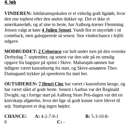
4. løb
VINDEREN:
Jubilæumspokalen er et virkelig godt ligaløb, hvor
den ene tophest efter den anden dukker op. Det er ikke et
amerikanerløb, og af sine to heste, har Aalborg-træner Flemming
Jensen valgt at køre
4 Julien Sensei
. Vandt flot et stayerløb i sit
comeback, men galopperede så senest. Stor vinderchance i fejlfri
udgave.
MODBUDDET:
2 Ceboruco
var helt under isen på den svenske
Derbydag 7. september, og senest var den ude på en umulig
opgave fra bagspor på sprint i Skive. Maharajah-sønnen har
tidligere været kanonhurtig fra start, og Skive-amatøren Theo
Damsgaard trykker på speederen fra start her.
OUTSIDEREN:
7 Henri Cloc
har været i kanonform længe, og
har været slået af gode heste. Senest i Aarhus var det Reginald
Dwight, og i forrige start på Aalborg Store Pris-dagen var det en
knivskarp afgørelse, hvor det lige så godt kunne være blevet til
sejr. Startsporet er dog ingen højder.
CHANCE:
A:
4-2-7-9-1
B:
5-3-10-8-
6
C:
-