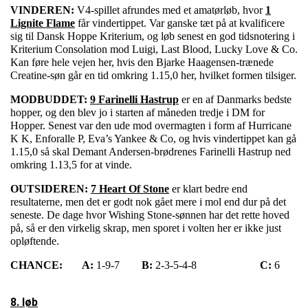
VINDEREN:
V4-spillet afrundes med et amatørløb, hvor
1
Lignite Flame
får vindertippet. Var ganske tæt på at kvalificere
sig til Dansk Hoppe Kriterium, og løb senest en god tidsnotering i
Kriterium Consolation mod Luigi, Last Blood, Lucky Love & Co.
Kan føre hele vejen her, hvis den Bjarke Haagensen-trænede
Creatine-søn går en tid omkring 1.15,0 her, hvilket formen tilsiger.
MODBUDDET:
9 Farinelli Hastrup
er en af Danmarks bedste
hopper, og den blev jo i starten af måneden tredje i DM for
Hopper. Senest var den ude mod overmagten i form af Hurricane
K K, Enforalle P, Eva’s Yankee & Co, og hvis vindertippet kan gå
1.15,0 så skal Demant Andersen-brødrenes Farinelli Hastrup ned
omkring 1.13,5 for at vinde.
OUTSIDEREN:
7 Heart Of Stone
er klart bedre end
resultaterne, men det er godt nok gået mere i mol end dur på det
seneste. De dage hvor Wishing Stone-sønnen har det rette hoved
på, så er den virkelig skrap, men sporet i volten her er ikke just
opløftende.
CHANCE:
A:
1-9-7
B:
2-3-5-4-8
C:
6
8. løb