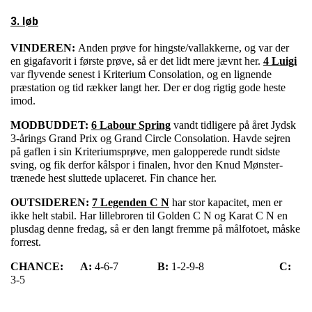
3. løb
VINDEREN:
Anden prøve for hingste/vallakkerne, og var der
en gigafavorit i første prøve, så er det lidt mere jævnt her.
4 Luigi
var flyvende senest i Kriterium Consolation, og en lignende
præstation og tid rækker langt her. Der er dog rigtig gode heste
imod.
MODBUDDET:
6 Labour Spring
vandt tidligere på året Jydsk
3-årings Grand Prix og Grand Circle Consolation. Havde sejren
på gaflen i sin Kriteriumsprøve, men galopperede rundt sidste
sving, og fik derfor kålspor i finalen, hvor den Knud Mønster-
trænede hest sluttede uplaceret. Fin chance her.
OUTSIDEREN:
7 Legenden C N
har stor kapacitet, men er
ikke helt stabil. Har lillebroren til Golden C N og Karat C N en
plusdag denne fredag, så er den langt fremme på målfotoet, måske
forrest.
CHANCE:
A:
4-6-7
B:
1-2-9-8
C:
3-5