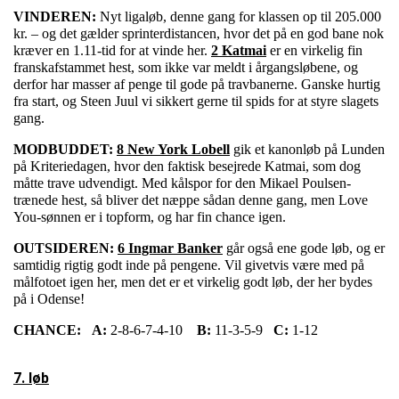
VINDEREN:
Nyt ligaløb, denne gang for klassen op til 205.000
kr. – og det gælder sprinterdistancen, hvor det på en god bane nok
kræver en 1.11-tid for at vinde her.
2 Katmai
er en virkelig fin
franskafstammet hest, som ikke var meldt i årgangsløbene, og
derfor har masser af penge til gode på travbanerne. Ganske hurtig
fra start, og Steen Juul vi sikkert gerne til spids for at styre slagets
gang.
MODBUDDET:
8 New York Lobell
gik et kanonløb på Lunden
på Kriteriedagen, hvor den faktisk besejrede Katmai, som dog
måtte trave udvendigt. Med kålspor for den Mikael Poulsen-
trænede hest, så bliver det næppe sådan denne gang, men Love
You-sønnen er i topform, og har fin chance igen.
OUTSIDEREN:
6 Ingmar Banker
går også ene gode løb, og er
samtidig rigtig godt inde på pengene. Vil givetvis være med på
målfotoet igen her, men det er et virkelig godt løb, der her bydes
på i Odense!
CHANCE:
A:
2-8-6-7-4-10
B:
11-3-5-9
C:
1-12
7. løb