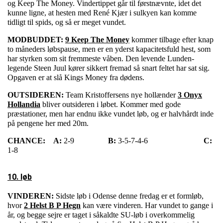
og Keep The Money. Vindertippet går til førstnævnte, idet det
kunne ligne, at hesten med René Kjær i sulkyen kan komme
tidligt til spids, og så er meget vundet.
MODBUDDET:
9 Keep The Money
kommer tilbage efter knap
to måneders løbspause, men er en yderst kapacitetsfuld hest, som
har styrken som sit fremmeste våben. Den levende Lunden-
legende Steen Juul kører sikkert fremad så snart feltet har sat sig.
Opgaven er at slå Kings Money fra dødens.
OUTSIDEREN:
Team Kristoffersens nye hollænder
3 Onyx
Hollandia
bliver outsideren i løbet. Kommer med gode
præstationer, men har endnu ikke vundet løb, og er halvhårdt inde
på pengene her med 20m.
CHANCE:
A:
2-9
B:
3-5-7-4-6
C:
1-8
10. løb
VINDEREN:
Sidste løb i Odense denne fredag er et formløb,
hvor
2 Helst B P Hegn
kan være vinderen. Har vundet to gange i
år, og begge sejre er taget i såkaldte SU-løb i overkommelig