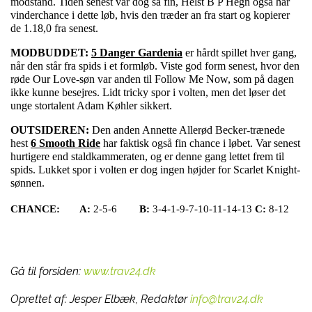
modstand. Tiden senest var dog så fin, Helst B P Hegn også har
vinderchance i dette løb, hvis den træder an fra start og kopierer
de 1.18,0 fra senest.
MODBUDDET:
5 Danger Gardenia
er hårdt spillet hver gang,
når den står fra spids i et formløb. Viste god form senest, hvor den
røde Our Love-søn var anden til Follow Me Now, som på dagen
ikke kunne besejres. Lidt tricky spor i volten, men det løser det
unge stortalent Adam Køhler sikkert.
OUTSIDEREN:
Den anden Annette Allerød Becker-trænede
hest
6 Smooth Ride
har faktisk også fin chance i løbet. Var senest
hurtigere end staldkammeraten, og er denne gang lettet frem til
spids. Lukket spor i volten er dog ingen højder for Scarlet Knight-
sønnen.
CHANCE:
A:
2-5-6
B:
3-4-1-9-7-10-11-14-13
C:
8-12
Gå til forsiden:
www.trav24.dk
Oprettet af:
Jesper Elbæk, Redaktør
info@trav24.dk