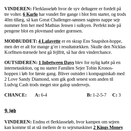
VINDEREN:
Flerklasseløb hvor de syv deltagere er fordelt på
tre volter.
6 Karlo
har vundet fire gange i blot fem starter, og trods
40m tillæg, så kan Great Challenger-sønnen sagtens nappe sejr
nummer fem her med Mathias Jensen i sulkyen. Perfekt inde på
pengene blot en plovmand under grænsen.
MODBUDDET:
4 Lafayette
er en skrap Ens Snapshot-hoppe,
men der er alt for mange g’er i resultatrækken. Skulle den Nicklas
Korfitsen-trænede hest gå fejlfrit, så har den vinderchance.
OUTSIDEREN:
1 Inbetween Days
blev for nylig købt på en
internetauktion, og nu starter Familien Sejer Tobin Kronos-
hoppen i løb for første gang. Bliver outsider i kompagniskab med
2 Love Sandy Diamond, som gik godt senest som anden til
Ludvig Cash trods meget stor galop undervejs.
CHANCE:
A:
6-4
B:
1-2-5-7
C:
3
9. løb
VINDEREN:
Endnu et flerklasseløb, hvor kampen om sejren
kan komme til at stå mellem de to sejrsmaskiner
2 Kings Money