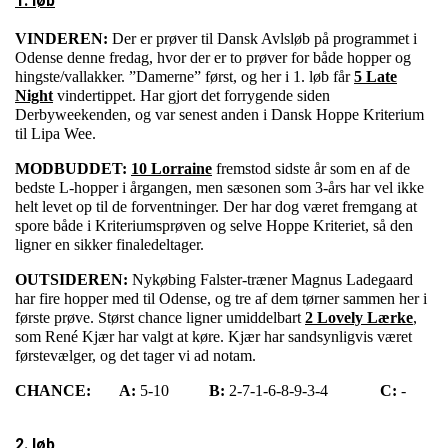
1. løb
VINDEREN:
Der er prøver til Dansk Avlsløb på programmet i
Odense denne fredag, hvor der er to prøver for både hopper og
hingste/vallakker. ”Damerne” først, og her i 1. løb får
5 Late
Night
vindertippet. Har gjort det forrygende siden
Derbyweekenden, og var senest anden i Dansk Hoppe Kriterium
til Lipa Wee.
MODBUDDET:
10 Lorraine
fremstod sidste år som en af de
bedste L-hopper i årgangen, men sæsonen som 3-års har vel ikke
helt levet op til de forventninger. Der har dog været fremgang at
spore både i Kriteriumsprøven og selve Hoppe Kriteriet, så den
ligner en sikker finaledeltager.
OUTSIDEREN:
Nykøbing Falster-træner Magnus Ladegaard
har fire hopper med til Odense, og tre af dem tørner sammen her i
første prøve. Størst chance ligner umiddelbart
2 Lovely Lærke
,
som René Kjær har valgt at køre. Kjær har sandsynligvis været
førstevælger, og det tager vi ad notam.
CHANCE:
A:
5-10
B:
2-7-1-6-8-9-3-4
C:
-
2. løb