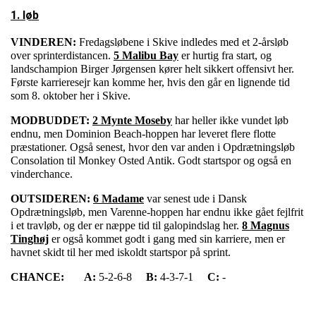
1. løb
VINDEREN:
Fredagsløbene i Skive indledes med et 2-årsløb
over sprinterdistancen.
5 Malibu Bay
er hurtig fra start, og
landschampion Birger Jørgensen kører helt sikkert offensivt her.
Første karrieresejr kan komme her, hvis den går en lignende tid
som 8. oktober her i Skive.
MODBUDDET:
2 Mynte Moseby
har heller ikke vundet løb
endnu, men Dominion Beach-hoppen har leveret flere flotte
præstationer. Også senest, hvor den var anden i Opdrætningsløb
Consolation til Monkey Osted Antik. Godt startspor og også en
vinderchance.
OUTSIDEREN:
6 Madame
var senest ude i Dansk
Opdrætningsløb, men Varenne-hoppen har endnu ikke gået fejlfrit
i et travløb, og der er næppe tid til galopindslag her.
8 Magnus
Tinghøj
er også kommet godt i gang med sin karriere, men er
havnet skidt til her med iskoldt startspor på sprint.
CHANCE:
A:
5-2-6-8
B:
4-3-7-1
C:
-