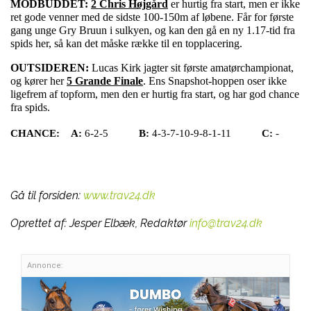
MODBUDDET:
2 Chris Højgård
er hurtig fra start, men er ikke
ret gode venner med de sidste 100-150m af løbene. Får for første
gang unge Gry Bruun i sulkyen, og kan den gå en ny 1.17-tid fra
spids her, så kan det måske række til en topplacering.
OUTSIDEREN:
Lucas Kirk jagter sit første amatørchampionat,
og kører her
5 Grande Finale
. Ens Snapshot-hoppen oser ikke
ligefrem af topform, men den er hurtig fra start, og har god chance
fra spids.
CHANCE:
A:
6-2-5
B:
4-3-7-10-9-8-1-11
C:
-
Gå til forsiden:
www.trav24.dk
Oprettet af:
Jesper Elbæk, Redaktør
info@trav24.dk
Annonce: