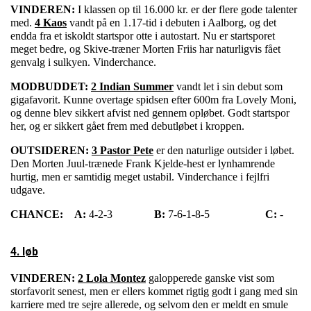
VINDEREN:
I klassen op til 16.000 kr. er der flere gode talenter
med.
4 Kaos
vandt på en 1.17-tid i debuten i Aalborg, og det
endda fra et iskoldt startspor otte i autostart. Nu er startsporet
meget bedre, og Skive-træner Morten Friis har naturligvis fået
genvalg i sulkyen. Vinderchance.
MODBUDDET:
2 Indian Summer
vandt let i sin debut som
gigafavorit. Kunne overtage spidsen efter 600m fra Lovely Moni,
og denne blev sikkert afvist ned gennem opløbet. Godt startspor
her, og er sikkert gået frem med debutløbet i kroppen.
OUTSIDEREN:
3 Pastor Pete
er den naturlige outsider i løbet.
Den Morten Juul-trænede Frank Kjelde-hest er lynhamrende
hurtig, men er samtidig meget ustabil. Vinderchance i fejlfri
udgave.
CHANCE:
A:
4-2-3
B:
7-6-1-8-5
C:
-
4. løb
VINDEREN:
2 Lola Montez
galopperede ganske vist som
storfavorit senest, men er ellers kommet rigtig godt i gang med sin
karriere med tre sejre allerede, og selvom den er meldt en smule