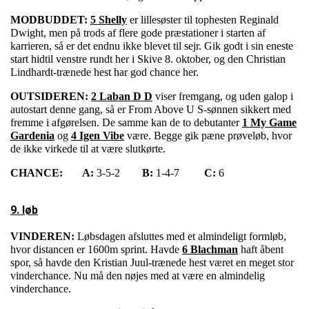
MODBUDDET:
5 Shelly
er lillesøster til tophesten Reginald
Dwight, men på trods af flere gode præstationer i starten af
karrieren, så er det endnu ikke blevet til sejr. Gik godt i sin eneste
start hidtil venstre rundt her i Skive 8. oktober, og den Christian
Lindhardt-trænede hest har god chance her.
OUTSIDEREN:
2 Laban D D
viser fremgang, og uden galop i
autostart denne gang, så er From Above U S-sønnen sikkert med
fremme i afgørelsen. De samme kan de to debutanter
1 My Game
Gardenia
og
4 Igen Vibe
være. Begge gik pæne prøveløb, hvor
de ikke virkede til at være slutkørte.
CHANCE:
A:
3-5-2
B:
1-4-7
C:
6
9. løb
VINDEREN:
Løbsdagen afsluttes med et almindeligt formløb,
hvor distancen er 1600m sprint. Havde
6 Blachman
haft åbent
spor, så havde den Kristian Juul-trænede hest været en meget stor
vinderchance. Nu må den nøjes med at være en almindelig
vinderchance.