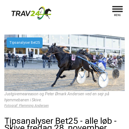
Tipsanalyser Bet25
Justgivemeareason og Peter Ømark Andersen ved en sejr på
hjemmebanen i Skive.
Fotograf: Flemming Andersen
Tipsanalyser Bet25 - alle løb -
Skive fredag 28. november