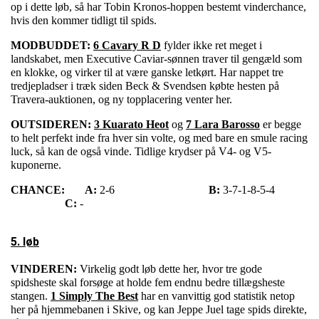
op i dette løb, så har Tobin Kronos-hoppen bestemt vinderchance,
hvis den kommer tidligt til spids.
MODBUDDET:
6 Cavary R D
fylder ikke ret meget i
landskabet, men Executive Caviar-sønnen traver til gengæld som
en klokke, og virker til at være ganske letkørt. Har nappet tre
tredjepladser i træk siden Beck & Svendsen købte hesten på
Travera-auktionen, og ny topplacering venter her.
OUTSIDEREN:
3 Kuarato Heot
og
7 Lara Barosso
er begge
to helt perfekt inde fra hver sin volte, og med bare en smule racing
luck, så kan de også vinde. Tidlige krydser på V4- og V5-
kuponerne.
CHANCE:
A:
2-6
B:
3-7-1-8-5-4
C:
-
5. løb
VINDEREN:
Virkelig godt løb dette her, hvor tre gode
spidsheste skal forsøge at holde fem endnu bedre tillægsheste
stangen.
1 Simply The Best
har en vanvittig god statistik netop
her på hjemmebanen i Skive, og kan Jeppe Juel tage spids direkte,