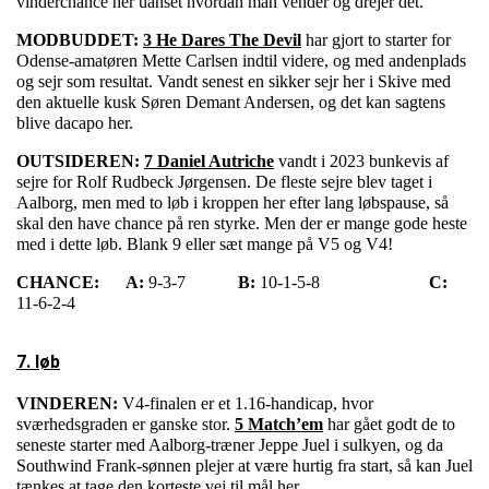
vinderchance her uanset hvordan man vender og drejer det.
MODBUDDET:
3 He Dares The Devil
har gjort to starter for
Odense-amatøren Mette Carlsen indtil videre, og med andenplads
og sejr som resultat. Vandt senest en sikker sejr her i Skive med
den aktuelle kusk Søren Demant Andersen, og det kan sagtens
blive dacapo her.
OUTSIDEREN:
7 Daniel Autriche
vandt i 2023 bunkevis af
sejre for Rolf Rudbeck Jørgensen. De fleste sejre blev taget i
Aalborg, men med to løb i kroppen her efter lang løbspause, så
skal den have chance på ren styrke. Men der er mange gode heste
med i dette løb. Blank 9 eller sæt mange på V5 og V4!
CHANCE:
A:
9-3-7
B:
10-1-5-8
C:
11-6-2-4
7. løb
VINDEREN:
V4-finalen er et 1.16-handicap, hvor
sværhedsgraden er ganske stor.
5 Match’em
har gået godt de to
seneste starter med Aalborg-træner Jeppe Juel i sulkyen, og da
Southwind Frank-sønnen plejer at være hurtig fra start, så kan Juel
tænkes at tage den korteste vej til mål her.