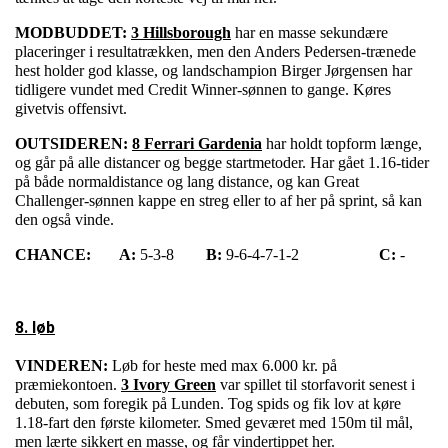
MODBUDDET:
3 Hillsborough
har en masse sekundære
placeringer i resultatrækken, men den Anders Pedersen-trænede
hest holder god klasse, og landschampion Birger Jørgensen har
tidligere vundet med Credit Winner-sønnen to gange. Køres
givetvis offensivt.
OUTSIDEREN:
8 Ferrari Gardenia
har holdt topform længe,
og går på alle distancer og begge startmetoder. Har gået 1.16-tider
på både normaldistance og lang distance, og kan Great
Challenger-sønnen kappe en streg eller to af her på sprint, så kan
den også vinde.
CHANCE:
A:
5-3-8
B:
9-6-4-7-1-2
C:
-
8. løb
VINDEREN:
Løb for heste med max 6.000 kr. på
præmiekontoen.
3 Ivory Green
var spillet til storfavorit senest i
debuten, som foregik på Lunden. Tog spids og fik lov at køre
1.18-fart den første kilometer. Smed geværet med 150m til mål,
men lærte sikkert en masse, og får vindertippet her.