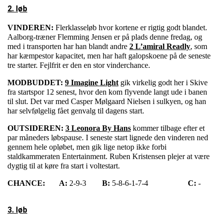
2. løb
VINDEREN:
Flerklasseløb hvor kortene er rigtig godt blandet.
Aalborg-træner Flemming Jensen er på plads denne fredag, og
med i transporten har han blandt andre
2 L’amiral Readly
, som
har kæmpestor kapacitet, men har haft galopskoene på de seneste
tre starter. Fejlfrit er den en stor vinderchance.
MODBUDDET:
9 Imagine Light
gik virkelig godt her i Skive
fra startspor 12 senest, hvor den kom flyvende langt ude i banen
til slut. Det var med Casper Mølgaard Nielsen i sulkyen, og han
har selvfølgelig fået genvalg til dagens start.
OUTSIDEREN:
3 Leonora By Hans
kommer tilbage efter et
par måneders løbspause. I seneste start lignede den vinderen ned
gennem hele opløbet, men gik lige netop ikke forbi
staldkammeraten Entertainment. Ruben Kristensen plejer at være
dygtig til at køre fra start i voltestart.
CHANCE:
A:
2-9-3
B:
5-8-6-1-7-4
C:
-
3. løb