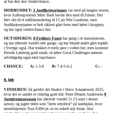
så har den stor vinderchance.
MODBUDDET:
3 Justlikejessejames
var med på langtur senest,
hvor Aalborg-træner Marc Bæk havde den med til Falster. Her
blev det til et målfotonederlag til I Can Win Gardenia, men
Justlikejessejames er helt sikkert gået frem med løbet i kroppen,
og har også vinderchance her.
OUTSIDEREN:
8 Freiherr Faust
har gang i en kanonsæson,
og har allerede vundet otte gange, og har blandt andet gået topløb
i Sverige også. Har trukket et træls spor i volten her, men kommer
Henrik Lønborg godt rundt, så løber Great Challenger-sønnen
selvfølgelig også med topchance.
CHANCE:
A:
1-3-8
B:
7-4-5-6-2
C:
-
6. løb
VINDEREN:
Så gælder det finalen i Skive Amatørserie 2025,
hvor der er samlet et virkelig godt felt. Peter Ømark Andersens
9
Justgivemeareason
har allerede vundet 11 (!) sejre i denne
sæson, og jagter titlen som ”årets sejrshest” på landsplan, hvor
montéstjernen Tour Eiffel pt. er en enkelt sejr foran. Stor