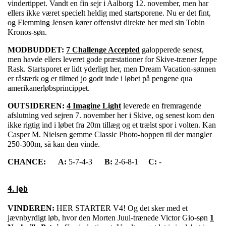
vindertippet. Vandt en fin sejr i Aalborg 12. november, men har
ellers ikke været specielt heldig med startsporene. Nu er det fint,
og Flemming Jensen kører offensivt direkte her med sin Tobin
Kronos-søn.
MODBUDDET:
7 Challenge Accepted
galopperede senest,
men havde ellers leveret gode præstationer for Skive-træner Jeppe
Rask. Startsporet er lidt yderligt her, men Dream Vacation-sønnen
er råstærk og er tilmed jo godt inde i løbet på pengene qua
amerikanerløbsprincippet.
OUTSIDEREN:
4 Imagine Light
leverede en fremragende
afslutning ved sejren 7. november her i Skive, og senest kom den
ikke rigtig ind i løbet fra 20m tillæg og et trælst spor i volten. Kan
Casper M. Nielsen gemme Classic Photo-hoppen til der mangler
250-300m, så kan den vinde.
CHANCE:
A:
5-7-4-3
B:
2-6-8-1
C:
-
4. løb
VINDEREN:
HER STARTER V4! Og det sker med et
jævnbyrdigt løb, hvor den Morten Juul-trænede Victor Gio-søn
1