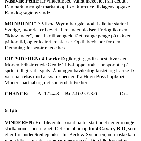
Nashville Petnic
får vindertippet. Vandt meget let i sin debut i
Danmark, men går markant op i konkurrence til dagens opgave.
Kan dog sagtens vinde.
MODBUDDET:
5 Levi Wynn
har gået godt i alle tre starter i
Sverige, hvor det er blevet til tre andenpladser. Er dog ikke en
”ikke-vinder”, men har til gengæld fået mange penge på nakken
på kort tid, og er klatret tre klasser. Op til bevis her for den
Flemming Jensen-trænede hest.
OUTSIDEREN:
4 Lærke D
gik rigtig godt senest, hvor den
Morten Friis-trænede Gentle Tilly-hoppe trods startspor otte på
sprint tidligt sad i spids. Åbningen havde dog kostet, og Lærke D
var chanceløs mod at svare speeden fra Hugo Boss i opløbet.
Vinder snart løb og det kan godt blive her.
CHANCE:
A:
1-5-4-8
B:
2-10-9-7-3-6
C:
-
5. løb
VINDEREN:
Her bliver der knald på fra start, idet der er mange
startkanoner med i løbet. Det kan åbne op for
4 Cavary R D
, som
efter fire anden/tredjepladser for Beck & Svendsen, nu måske kan
vinde løbet, hvis der kommer overpace på. Den lille Executive