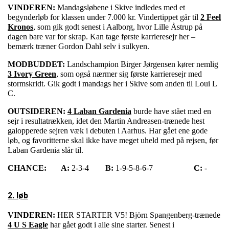
VINDEREN:
Mandagsløbene i Skive indledes med et
begynderløb for klassen under 7.000 kr. Vindertippet går til
2 Feel
Kronos
, som gik godt senest i Aalborg, hvor Lille Åstrup på
dagen bare var for skrap. Kan tage første karrieresejr her –
bemærk træner Gordon Dahl selv i sulkyen.
MODBUDDET:
Landschampion Birger Jørgensen kører nemlig
3 Ivory Green
, som også nærmer sig første karrieresejr med
stormskridt. Gik godt i mandags her i Skive som anden til Loui L
C.
OUTSIDEREN:
4 Laban Gardenia
burde have stået med en
sejr i resultatrækken, idet den Martin Andreasen-trænede hest
galopperede sejren væk i debuten i Aarhus. Har gået ene gode
løb, og favoritterne skal ikke have meget uheld med på rejsen, før
Laban Gardenia slår til.
CHANCE:
A:
2-3-4
B:
1-9-5-8-6-7
C:
-
2. løb
VINDEREN:
HER STARTER V5! Björn Spangenberg-trænede
4 U S Eagle
har gået godt i alle sine starter. Senest i