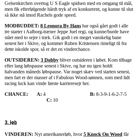
Gelsenkirchen overtog U S Eagle spidsen med en omgang til mål,
men fik efterfølgende hårdt tryk af en konkurrent, og kunne til slut
så ikke stå imod Rachels gode speed.
MODBUDDET:
8 Leonora By Hans
har også gået godt i alle
tre starter i Aalborg-træner Jeppe Juel regi, og kunne/burde have
stået med to sejre i træk. Gik godt i en meget vanskelig bane
senest her i Skive, og kommer Ruben Kristensen rimeligt til fra
dette iskolde spor, så er det en vinderchance.
OUTSIDEREN:
3 Dobby
bliver outsideren i løbet. Kom tilbage
efter lang løbspause senest i Skive, og har nu igen holdt
halvanden måneds løbspause. Var noget skæv ved starten senest,
men fart er der masser af i Fabulous Wood-sønnen, som med lidt
racing luck kan vinde første karrieresejr her.
CHANCE:
A:
4
B:
8-3-9-1-6-2-7-5
C:
10
3. løb
VINDEREN:
Nyt amerikanerløb, hvor
5 Knock On Wood
får