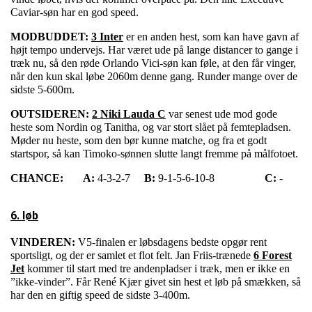
Caviar-søn har en god speed.
MODBUDDET:
3 Inter
er en anden hest, som kan have gavn af
højt tempo undervejs. Har været ude på lange distancer to gange i
træk nu, så den røde Orlando Vici-søn kan føle, at den får vinger,
når den kun skal løbe 2060m denne gang. Runder mange over de
sidste 5-600m.
OUTSIDEREN:
2 Niki Lauda C
var senest ude mod gode
heste som Nordin og Tanitha, og var stort slået på femtepladsen.
Møder nu heste, som den bør kunne matche, og fra et godt
startspor, så kan Timoko-sønnen slutte langt fremme på målfotoet.
CHANCE:
A:
4-3-2-7
B:
9-1-5-6-10-8
C:
-
6. løb
VINDEREN:
V5-finalen er løbsdagens bedste opgør rent
sportsligt, og der er samlet et flot felt. Jan Friis-trænede
6 Forest
Jet
kommer til start med tre andenpladser i træk, men er ikke en
”ikke-vinder”. Får René Kjær givet sin hest et løb på smækken, så
har den en giftig speed de sidste 3-400m.