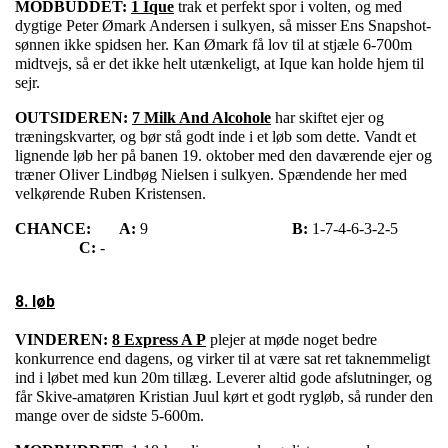
MODBUDDET:
1 Ique
trak et perfekt spor i volten, og med
dygtige Peter Ømark Andersen i sulkyen, så misser Ens Snapshot-
sønnen ikke spidsen her. Kan Ømark få lov til at stjæle 6-700m
midtvejs, så er det ikke helt utænkeligt, at Ique kan holde hjem til
sejr.
OUTSIDEREN:
7 Milk And Alcohole
har skiftet ejer og
træningskvarter, og bør stå godt inde i et løb som dette. Vandt et
lignende løb her på banen 19. oktober med den daværende ejer og
træner Oliver Lindbøg Nielsen i sulkyen. Spændende her med
velkørende Ruben Kristensen.
CHANCE:
A:
9
B:
1-7-4-6-3-2-5
C:
-
8. løb
VINDEREN:
8 Express A P
plejer at møde noget bedre
konkurrence end dagens, og virker til at være sat ret taknemmeligt
ind i løbet med kun 20m tillæg. Leverer altid gode afslutninger, og
får Skive-amatøren Kristian Juul kørt et godt rygløb, så runder den
mange over de sidste 5-600m.