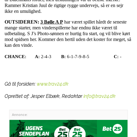
Rammer Kristian Juul de rigtige rygge undervejs, så er en sejr
ikke en umulighed.
OUTSIDEREN:
3 Bølle A P
har været spillet hårdt de seneste
mange starter, men vinderspillerne har endnu ikke været til
udbetaling. S J’s Photo-sønnen er hurtig fra start, og vil blive kørt
mod spidsen her. Kommer den hertil uden det koster for meget, så
kan den vinde.
CHANCE:
A:
2-4-3
B:
6-1-7-9-8-5
C:
-
Gå til forsiden:
www.trav24.dk
Oprettet af:
Jesper Elbæk, Redaktør
info@trav24.dk
Annonce: