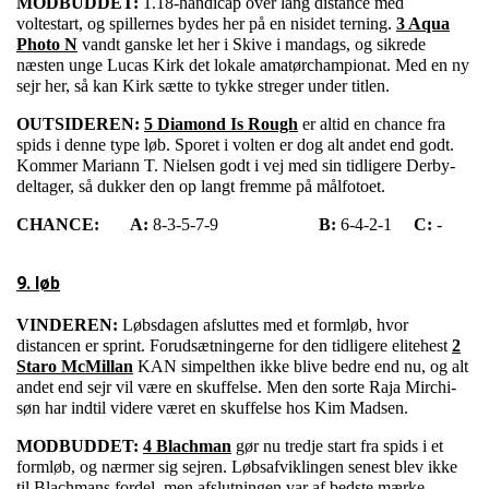
MODBUDDET:
1.18-handicap over lang distance med
voltestart, og spillernes bydes her på en nisidet terning.
3 Aqua
Photo N
vandt ganske let her i Skive i mandags, og sikrede
næsten unge Lucas Kirk det lokale amatørchampionat. Med en ny
sejr her, så kan Kirk sætte to tykke streger under titlen.
OUTSIDEREN:
5 Diamond Is Rough
er altid en chance fra
spids i denne type løb. Sporet i volten er dog alt andet end godt.
Kommer Mariann T. Nielsen godt i vej med sin tidligere Derby-
deltager, så dukker den op langt fremme på målfotoet.
CHANCE:
A:
8-3-5-7-9
B:
6-4-2-1
C:
-
9. løb
VINDEREN:
Løbsdagen afsluttes med et formløb, hvor
distancen er sprint. Forudsætningerne for den tidligere elitehest
2
Staro McMillan
KAN simpelthen ikke blive bedre end nu, og alt
andet end sejr vil være en skuffelse. Men den sorte Raja Mirchi-
søn har indtil videre været en skuffelse hos Kim Madsen.
MODBUDDET:
4 Blachman
gør nu tredje start fra spids i et
formløb, og nærmer sig sejren. Løbsafviklingen senest blev ikke
til Blachmans fordel, men afslutningen var af bedste mærke.