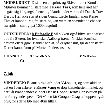
MODBUDDET:
Distancen er sprint, og Skive-træner Knud
Mønster kommer til start med
1 Kesse Tårs
, som hele året har
begået sig i årgangsløbene, og blandt andet var med i Dansk Trav
Derby. Har ikke startet siden Grand Circle-finalen, men Kesse
Tårs er kanonhurtig fra start, og kan være en spændende chance
fra spids – særligt på 1600m sprint!
OUTSIDEREN:
8 Enforalle P
vil sikkert også blive sendt afsted
ude fra 8’eren, for hvad skal Aalborg-træner Nicklas Korfitsen
næsten ellers gøre. Bakker han af, så er løbet slut, før det er startet.
Der er kanonform på Morten Pedersens hest.
CHANCE:
A:
6-1-8-2-3-5
B:
9-10-4-7
C:
-
7. løb
VINDEREN:
Et amatørløb afrunder V4-spillet, og som altid er
det en åben affære.
9 Kisser Vang
er dog klassehesten i feltet, og
har i år blandt andet vundet Dansk Hoppe Derby Consolation på
en forrygende speed. Dét våben får Googoo Gaagaa-hoppen også
brug for i dette løb med 40m tillæg.