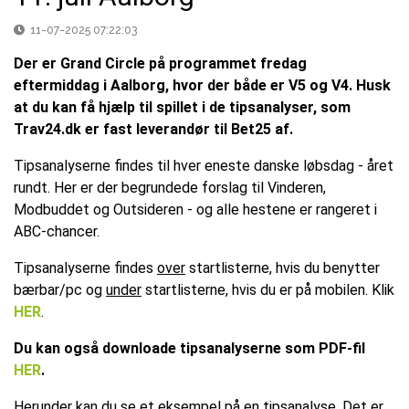
11-07-2025 07:22:03
Der er Grand Circle på programmet fredag
eftermiddag i Aalborg, hvor der både er V5 og V4. Husk
at du kan få hjælp til spillet i de tipsanalyser, som
Trav24.dk er fast leverandør til Bet25 af.
Tipsanalyserne findes til hver eneste danske løbsdag - året
rundt. Her er der begrundede forslag til Vinderen,
Modbuddet og Outsideren - og alle hestene er rangeret i
ABC-chancer.
Tipsanalyserne findes
over
startlisterne, hvis du benytter
bærbar/pc og
under
startlisterne, hvis du er på mobilen. Klik
HER
.
Du kan også downloade tipsanalyserne som PDF-fil
HER
.
Herunder kan du se et eksempel på en tipsanalyse. Det er