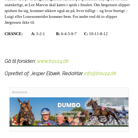
utænkeligt, at Lee Marvin skal køres i spids i finalen. Om Jørgensen slipper
spidsen fra sig, kommer sikkert også an på, hvor tidligt – og hvor hurtigt –
Luigi eller Lonesomerider kommer frem. For andre end dé to slipper
Jørgensen ikke til.
CHANCE:
A:
3-2-1
B:
6-4-5-9-7
C:
10-11-8-12
Gå til forsiden:
www.trav24.dk
Oprettet af:
Jesper Elbæk, Redaktør
info@trav24.dk
Annonce: