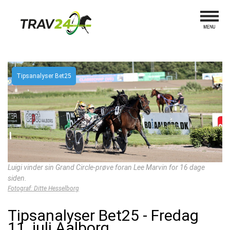
Tipsanalyser Bet25
Luigi vinder sin Grand Circle-prøve foran Lee Marvin for 16 dage
siden.
Fotograf: Ditte Hesselborg
Tipsanalyser Bet25 - Fredag
11. juli Aalborg