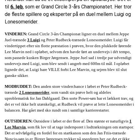
til
6. løb
, som er Grand Circle 3-års Championatet. Her tror
de fleste spillere og eksperter på en duel mellem Luigi og
Lonesomerider.
VINDEREN:
Grand Circle 3-års Championat ligner en duel mellem Jeppe
Juel-trænede
3 Luigi
og Peter Rudbeck-trænede Lonesomerider. Luigi får
vindertippet efter sin flotte præstation i prøven, hvor den plukkede førende
Lee Marvin ned i opløbet, selvom den havde ført an undervejs i dét tempo,
som passede kusken Birger Jørgensen. Jeppe Juel sad i tredje par udvendigt
undervejs med Luigi, som blev sendt i angreb med 600m til mål. I opløbet
lignede det, at Luigi bare VILLE forbi Lee Marvin, og sejren blev til slut
ganske sikker.
MODBUDDET:
Den anden store vinderchance i løbet er Peter Rudbeck-
trænede
2 Lonesomerider
, som vandt sin prøve helt og aldeles
uproblematisk for Jan Dahlgaard. Den sorte Power-søn har et lækkert trav, og
det er vel ikke helt utænkeligt, at Rudbeck vil prøve at lette Lonesomerider i
balancen. Har gået med sko rundt om i samtlige karrierestarter.
OUTSIDEREN:
Outsidere i løbet er der flere af. Den største er naturligvis
1
Lee Marvin
, som fik lov til at tage indersporet i lodtrækningen om startspor.
Det er selvfølgelig en fordel for en startkanon som den Jan Friis-trænede
Nuncio-søn jo er. Birger Jørgensen trykker på speederen her, og det er ikke