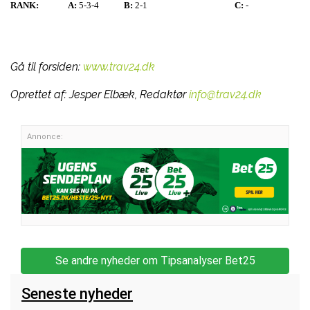
RANK:
A:
5-3-4
B:
2-1
C:
-
Gå til forsiden:
www.trav24.dk
Oprettet af:
Jesper Elbæk, Redaktør
info@trav24.dk
Annonce:
Se andre nyheder om Tipsanalyser Bet25
Seneste nyheder