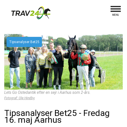
Tipsanalyser Bet25
Lets Go Ostedantik efter en sejr i Aarhus som 2-års.
Fotograf: Ole Hindby
Tipsanalyser Bet25 - Fredag
16. maj Aarhus