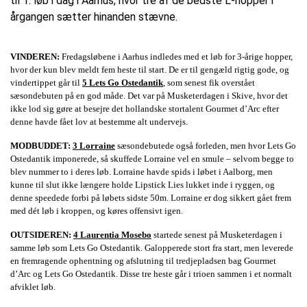
til 1. løb i dag i Aarhus, hvor tre af de bedste L-hopper i
årgangen sætter hinanden stævne.
VINDEREN:
Fredagsløbene i Aarhus indledes med et løb for 3-årige hopper,
hvor der kun blev meldt fem heste til start. De er til gengæld rigtig gode, og
vindertippet går til
5 Lets Go Ostedantik
, som senest fik overstået
sæsondebuten på en god måde. Det var på Musketerdagen i Skive, hvor det
ikke lod sig gøre at besejre det hollandske stortalent Gourmet d’Arc efter
denne havde fået lov at bestemme alt undervejs.
MODBUDDET:
3 Lorraine
sæsondebutede også forleden, men hvor Lets Go
Ostedantik imponerede, så skuffede Lorraine vel en smule – selvom begge to
blev nummer to i deres løb. Lorraine havde spids i løbet i Aalborg, men
kunne til slut ikke længere holde Lipstick Lies lukket inde i ryggen, og
denne speedede forbi på løbets sidste 50m. Lorraine er dog sikkert gået frem
med dét løb i kroppen, og køres offensivt igen.
OUTSIDEREN:
4 Laurentia Mosebo
startede senest på Musketerdagen i
samme løb som Lets Go Ostedantik. Galopperede stort fra start, men leverede
en fremragende ophentning og afslutning til tredjepladsen bag Gourmet
d’Arc og Lets Go Ostedantik. Disse tre heste går i trioen sammen i et normalt
afviklet løb.