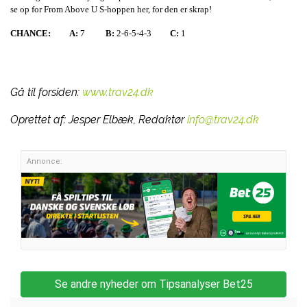
se op for From Above U S-hoppen her, for den er skrap!
CHANCE:
A:
7
B:
2-6-5-4-3
C:
1
Gå til forsiden:
www.trav24.dk
Oprettet af:
Jesper Elbæk, Redaktør
info@trav24.dk
Annonce:
Se andre nyheder om Tipsanalyser Bet25