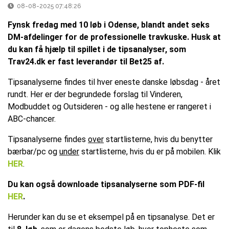
08-08-2025 07:48:26
Fynsk fredag med 10 løb i Odense, blandt andet seks
DM-afdelinger for de professionelle travkuske. Husk at
du kan få hjælp til spillet i de tipsanalyser, som
Trav24.dk er fast leverandør til Bet25 af.
Tipsanalyserne findes til hver eneste danske løbsdag - året
rundt. Her er der begrundede forslag til Vinderen,
Modbuddet og Outsideren - og alle hestene er rangeret i
ABC-chancer.
Tipsanalyserne findes
over
startlisterne, hvis du benytter
bærbar/pc og
under
startlisterne, hvis du er på mobilen. Klik
HER
.
Du kan også downloade tipsanalyserne som PDF-fil
HER
.
Herunder kan du se et eksempel på en tipsanalyse. Det er