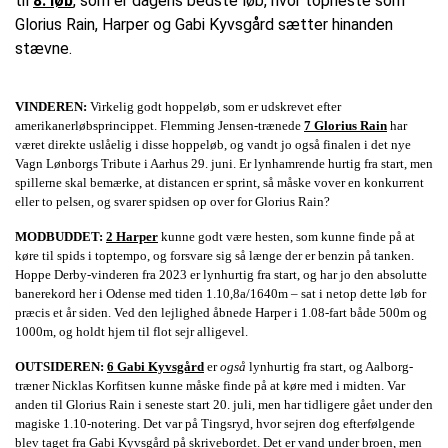
til
8. løb
, som er dagens bedste løb, hvor topheste som
Glorius Rain, Harper og Gabi Kyvsgård sætter hinanden
stævne.
VINDEREN:
Virkelig godt hoppeløb, som er udskrevet efter
amerikanerløbsprincippet. Flemming Jensen-trænede
7 Glorius Rain
har
været direkte uslåelig i disse hoppeløb, og vandt jo også finalen i det nye
Vagn Lønborgs Tribute i Aarhus 29. juni. Er lynhamrende hurtig fra start, men
spillerne skal bemærke, at distancen er sprint, så måske vover en konkurrent
eller to pelsen, og svarer spidsen op over for Glorius Rain?
MODBUDDET:
2 Harper
kunne godt være hesten, som kunne finde på at
køre til spids i toptempo, og forsvare sig så længe der er benzin på tanken.
Hoppe Derby-vinderen fra 2023 er lynhurtig fra start, og har jo den absolutte
banerekord her i Odense med tiden 1.10,8a/1640m – sat i netop dette løb for
præcis et år siden. Ved den lejlighed åbnede Harper i 1.08-fart både 500m og
1000m, og holdt hjem til flot sejr alligevel.
OUTSIDEREN:
6 Gabi Kyvsgård
er
også
lynhurtig fra start, og Aalborg-
træner Nicklas Korfitsen kunne måske finde på at køre med i midten. Var
anden til Glorius Rain i seneste start 20. juli, men har tidligere gået under den
magiske 1.10-notering. Det var på Tingsryd, hvor sejren dog efterfølgende
blev taget fra Gabi Kyvsgård på skrivebordet. Det er vand under broen, men