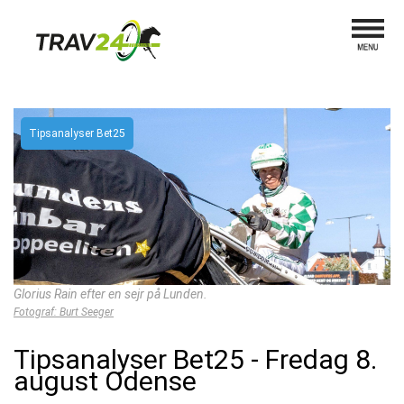
Tipsanalyser Bet25
Glorius Rain efter en sejr på Lunden.
Fotograf: Burt Seeger
Tipsanalyser Bet25 - Fredag 8.
august Odense