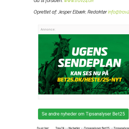
Gå til forsiden:
www.trav24.dk
Oprettet af:
Jesper Elbæk, Redaktør
info@trav
Annonce:
Se andre nyheder om Tipsanalyser Bet25
Du er her:
Trav24
>>
Nyheder
>>
Tipsanalyser Bet25
>>
Tipsanalyse