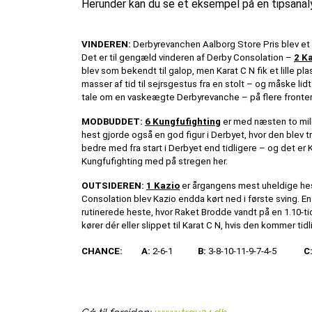
Herunder kan du se et eksempel på en tipsanaly
VINDEREN:
Derbyrevanchen Aalborg Store Pris blev et 
Det er til gengæld vinderen af Derby Consolation –
2 K
blev som bekendt til galop, men Karat C N fik et lille p
masser af tid til sejrsgestus fra en stolt – og måske lid
tale om en vaskeægte Derbyrevanche – på flere fronter
MODBUDDET:
6 Kungfufighting
er med næsten to mil
hest gjorde også en god figur i Derbyet, hvor den blev t
bedre med fra start i Derbyet end tidligere – og det er K
Kungfufighting med på stregen her.
OUTSIDEREN:
1 Kazio
er årgangens mest uheldige hes
Consolation blev Kazio endda kørt ned i første sving. 
rutinerede heste, hvor Raket Brodde vandt på en 1.10-ti
kører dér eller slippet til Karat C N, hvis den kommer tidl
CHANCE:
A:
2-6-1
B:
3-8-10-11-9-7-4-5
C