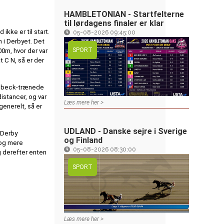
HAMBLETONIAN - Startfelterne
til lørdagens finaler er klar
kke er til start.
05-08-2026 09:45:00
n i Derbyet. Det
SPORT
00m, hvor der var
t C N, så er der
udbeck-trænede
istancer, og var
Læs mere her >
generelt, så er
UDLAND - Danske sejre i Sverige
 Derby
og Finland
 og mere
05-08-2026 08:30:00
g derefter enten
SPORT
Læs mere her >