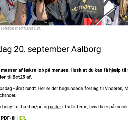
nsolation med Karat C N.
rdag 20. september Aalborg
sser af lækre løb på menuen. Husk at du kan få hjælp til sp
ør til Bet25 af.
øbsdag - året rundt. Her er der begrundede forslag til Vinderen,
chancer.
 du benytter bærbar/pc og
under
startlisterne, hvis du er på mobil
 PDF-fil
HER
.