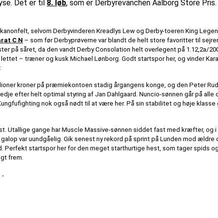
se. Det er til
8. løb
, som er Derbyrevanchen Aalborg Store Pris.
kanonfelt, selvom Derbyvinderen Kreadlys Lew og Derby-toeren King Legend i
arat C N
– som før Derbyprøverne var blandt de helt store favoritter til sejre
laster på såret, da den vandt Derby Consolation helt overlegent på 1.12,2a/20
t lettet – træner og kusk Michael Lønborg. Godt startspor her, og vinder Kara
.
lioner kroner på præmiekontoen stadig årgangens konge, og den Peter R
redje efter helt optimal styring af Jan Dahlgaard. Nuncio-sønnen går på alle d
ungfufighting nok også nødt til at være her. På sin stabilitet og høje klasse 
t. Utallige gange har Muscle Massive-sønnen siddet fast med kræfter, og i
En galop var uundgåelig. Gik senest ny rekord på sprint på Lunden mod ældre
d. Perfekt startspor her for den meget starthurtige hest, som tager spids o
igt frem.
:
-