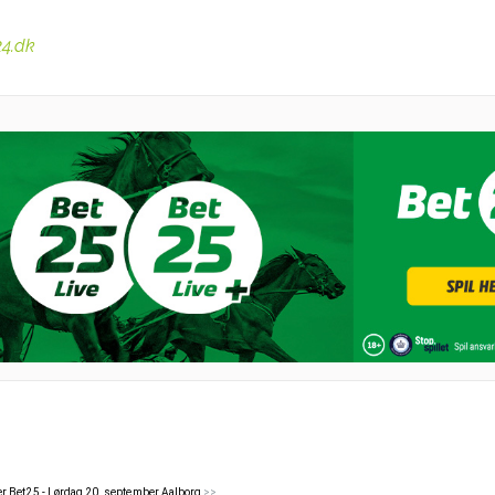
24.dk
r Bet25 - Lørdag 20. september Aalborg
>>