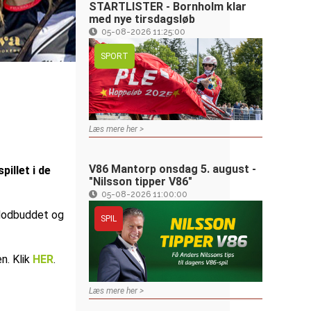
STARTLISTER - Bornholm klar
med nye tirsdagsløb
05-08-2026 11:25:00
SPORT
Læs mere her >
V86 Mantorp onsdag 5. august -
illet i de
"Nilsson tipper V86"
05-08-2026 11:00:00
 Modbuddet og
SPIL
en. Klik
HER
.
Læs mere her >