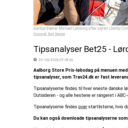
Aarhus-træner Michael Lønborg efter sejren i Derby Co
Fotograf: Burt Seeger
Tipsanalyser Bet25 - Lø
20-09-2025 07:18:25
Aalborg Store Pris-løbsdag på menuen med ma
tipsanalyser, som Trav24.dk er fast leverand
Tipsanalyserne findes til hver eneste danske l
Outsideren - og alle hestene er rangeret i ABC-
Tipsanalyserne findes
over
startlisterne, hvis
Du kan også downloade tipsanalyserne som