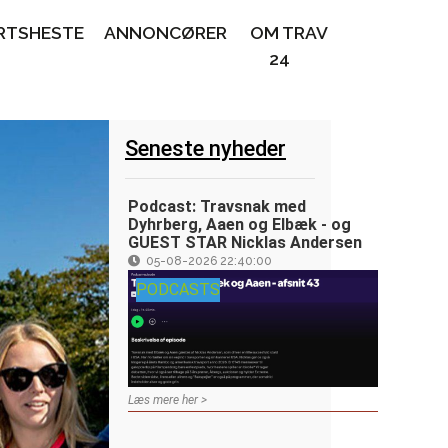
RTSHESTE
ANNONCØRER
OM TRAV
24
Seneste nyheder
Podcast: Travsnak med
Dyhrberg, Aaen og Elbæk - og
GUEST STAR Nicklas Andersen
05-08-2026 22:40:00
PODCASTS
Læs mere her >