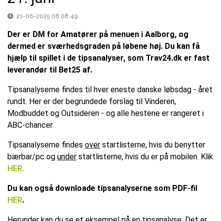
21-06-2025 08:08:49
Der er DM for Amatører på menuen i Aalborg, og
dermed er sværhedsgraden på løbene høj. Du kan få
hjælp til spillet i de tipsanalyser, som Trav24.dk er fast
leverandør til Bet25 af.
Tipsanalyserne findes til hver eneste danske løbsdag - året
rundt. Her er der begrundede forslag til Vinderen,
Modbuddet og Outsideren - og alle hestene er rangeret i
ABC-chancer.
Tipsanalyserne findes
over
startlisterne, hvis du benytter
bærbar/pc og
under
startlisterne, hvis du er på mobilen. Klik
HER.
Du kan også downloade tipsanalyserne som PDF-fil
HER
.
Herunder kan du se et eksempel på en tipsanalyse. Det er