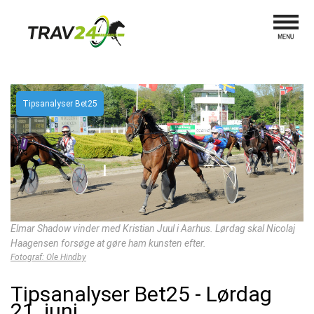
Tipsanalyser Bet25
Elmar Shadow vinder med Kristian Juul i Aarhus. Lørdag skal Nicolaj
Haagensen forsøge at gøre ham kunsten efter.
Fotograf: Ole Hindby
Tipsanalyser Bet25 - Lørdag
21. juni