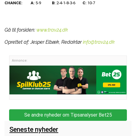
CHANCE:
A:
5-9
B:
2-4-1-8-3-6
C:
10-7
Gå til forsiden:
www.trav24.dk
Oprettet af:
Jesper Elbæk, Redaktør
info@trav24.dk
Annonce:
Se andre nyheder om Tipsanalyser Bet25
Seneste nyheder