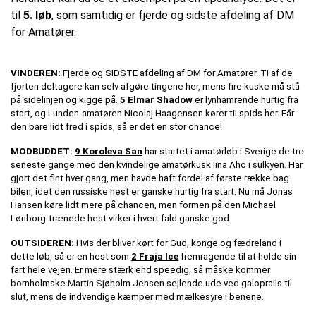
til
5. løb
, som samtidig er fjerde og sidste afdeling af DM
for Amatører.
VINDEREN:
Fjerde og SIDSTE afdeling af DM for Amatører. Ti af de
fjorten deltagere kan selv afgøre tingene her, mens fire kuske må stå
på sidelinjen og kigge på.
5 Elmar Shadow
er lynhamrende hurtig fra
start, og Lunden-amatøren Nicolaj Haagensen kører til spids her. Får
den bare lidt fred i spids, så er det en stor chance!
MODBUDDET:
9 Koroleva San
har startet i amatørløb i Sverige de tre
seneste gange med den kvindelige amatørkusk Iina Aho i sulkyen. Har
gjort det fint hver gang, men havde haft fordel af første række bag
bilen, idet den russiske hest er ganske hurtig fra start. Nu må Jonas
Hansen køre lidt mere på chancen, men formen på den Michael
Lønborg-trænede hest virker i hvert fald ganske god.
OUTSIDEREN:
Hvis der bliver kørt for Gud, konge og fædreland i
dette løb, så er en hest som
2 Fraja Ice
fremragende til at holde sin
fart hele vejen. Er mere stærk end speedig, så måske kommer
bornholmske Martin Sjøholm Jensen sejlende ude ved galoprails til
slut, mens de indvendige kæmper med mælkesyre i benene.