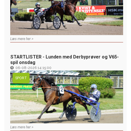
Læs mere her >
STARTLISTER - Lunden med Derbyprøver og V65-
spil onsdag
06-08-2026 14:15:00
SPORT
Læs mere her >